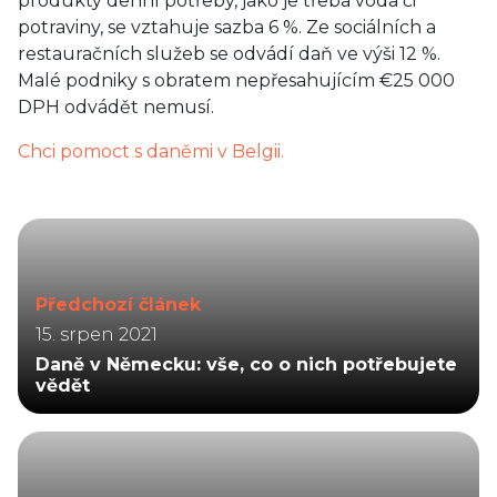
produkty denní potřeby, jako je třeba voda či
potraviny, se vztahuje sazba 6 %. Ze sociálních a
restauračních služeb se odvádí daň ve výši 12 %.
Malé podniky s obratem nepřesahujícím €25 000
DPH odvádět nemusí.
Chci pomoct s daněmi v Belgii.
Předchozí článek
15. srpen 2021
Daně v Německu: vše, co o nich potřebujete
vědět