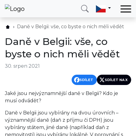
Domů
Daně v Belgii: vše, co byste o nich měli vědět
Služby
Daně v Belgii: vše, co
Země
byste o nich měli vědět
O nás
30. srpen 2021
Blog
Kontakt
SDÍLET
SDÍLET NA X
Jaké jsou nejvýznamnější daně v Belgii? Kdo je
Zavolejte mi
Přihlásit se
musí odvádět?
Daně v Belgii jsou vybírány na dvou úrovních –
významnější daně (daň z příjmu či DPH) jsou
vybírány státem, jiné daně (například daň z
nemovitosti) jsou vybírány lokálně. V porovnání s