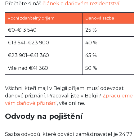
Přečtěte si náš
článek o daňovém rezidentství
.
Roční zdanitelný příjem
Daňová sazba
€0–€13 540
25 %
€13 541–€23 900
40 %
€23 901–€41 360
45 %
Vše nad €41 360
50 %
Všichni, kteří mají v Belgii příjem, musí odevzdat
daňové přiznání. Pracovali jste v Belgii?
Zpracujeme
vám daňové přiznání
, vše online.
Odvody na pojištění
Sazba odvodů, které odvádí zaměstnavatel je 24,77