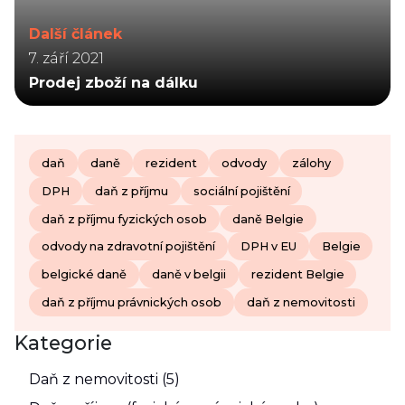
Další článek
7. září 2021
Prodej zboží na dálku
daň
daně
rezident
odvody
zálohy
DPH
daň z příjmu
sociální pojištění
daň z příjmu fyzických osob
daně Belgie
odvody na zdravotní pojištění
DPH v EU
Belgie
belgické daně
daně v belgii
rezident Belgie
daň z příjmu právnických osob
daň z nemovitosti
Kategorie
Daň z nemovitosti (5)