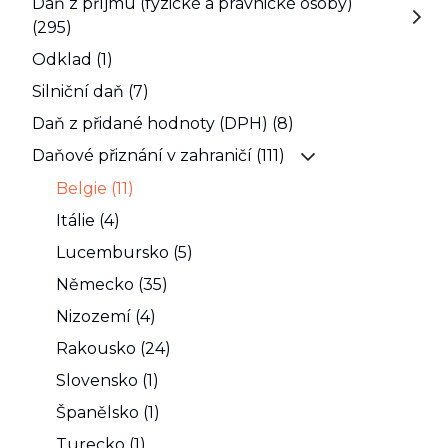
Daň z příjmu (fyzické a právnické osoby)
(295)
Odklad (1)
Silniční daň (7)
Daň z přidané hodnoty (DPH) (8)
Daňové přiznání v zahraničí (111)
Belgie (11)
Itálie (4)
Lucembursko (5)
Německo (35)
Nizozemí (4)
Rakousko (24)
Slovensko (1)
Španělsko (1)
Turecko (1)