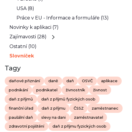
USA (8)
Práce v EU - Informace a formuláře (13)
Novinky k aplikaci (7)
Zajímavosti (28)
Ostatní (10)
Slovníček
Tagy
daňové přiznání
daně
daň
OSVČ
aplikace
podnikání
podnikatel
živnostník
živnost
daň z příjmů
daň z příjmů fyzických osob
finanční úřad
daň z příjmu
ČSSZ
zaměstnanec
paušální daň
slevy na dani
zaměstnavatel
zdravotní pojištění
daň z příjmu fyzických osob