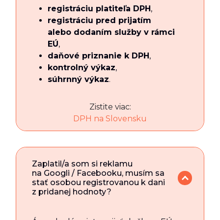
registráciu platiteľa DPH
,
registráciu pred prijatím
alebo dodaním služby v rámci
EÚ
,
daňové priznanie k DPH
,
kontrolný výkaz
,
súhrnný výkaz
.
Zistite viac:
DPH na Slovensku
Zaplatil/a som si reklamu
na Googli / Facebooku, musím sa
stať osobou registrovanou k dani
z pridanej hodnoty?