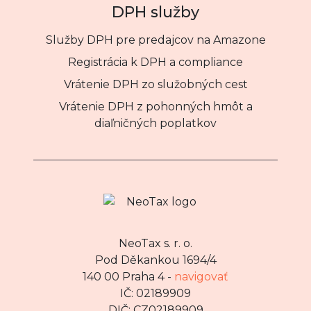
DPH služby
Služby DPH pre predajcov na Amazone
Registrácia k DPH a compliance
Vrátenie DPH zo služobných cest
Vrátenie DPH z pohonných hmôt a
diaľničných poplatkov
NeoTax s. r. o.
Pod Děkankou 1694/4
140 00 Praha 4 -
navigovať
IČ: 02189909
DIČ: CZ02189909