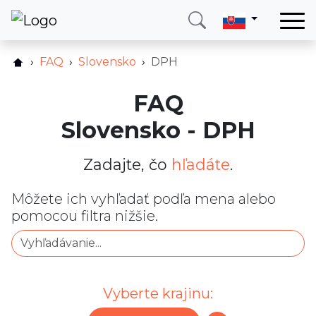
Domov
FAQ
Slovensko
DPH
Služby
FAQ
Krajina
Slovensko - DPH
O nás
Blog
Zadajte, čo
hľadáte
.
Kontakt
Môžete ich vyhľadať podľa mena alebo
pomocou filtra nižšie.
Zavolajte mi
Prihlásiť sa
Vyberte krajinu: