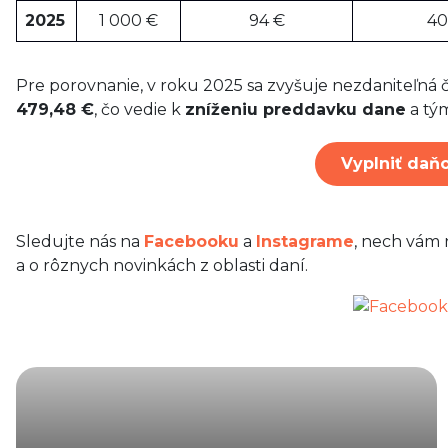
2025
1 000 €
94 €
40
Pre porovnanie, v roku 2025 sa zvyšuje nezdaniteľná
479,48 €
, čo vedie k
zníženiu preddavku dane
a tým
Vyplniť daň
Sledujte nás na
Facebooku
a
Instagrame
, nech vám 
a o rôznych novinkách z oblasti daní.