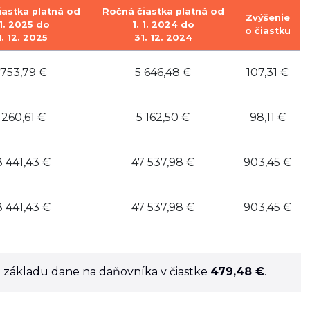
iastka platná od
Ročná čiastka platná od
Zvýšenie
 1. 2025 do
1. 1. 2024 do
o čiastku
1. 12. 2025
31. 12. 2024
 753,79 €
5 646,48 €
107,31 €
 260,61 €
5 162,50 €
98,11 €
 441,43 €
47 537,98 €
903,45 €
 441,43 €
47 537,98 €
903,45 €
i základu dane na daňovníka v čiastke
479,48 €
.