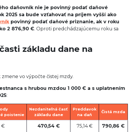
orého daňovník nie je povinný podať daňové
ok 2025 sa bude vzťahovať na príjem vyšší ako
vník
povinný podať daňové priznanie, ak v roku
ko 2 876,90 €
. Oproti predchádzajúcemu roku sa
 časti základu dane na
k zmene vo výpočte čistej mzdy.
estnanca s hrubou mzdou 1 000 € a s uplatnením
025
:
ody
Nezdaniteľná časť
Preddavok
Čistá mzda
é poistenie
základu dane
na daň
 €
470,54 €
75,14 €
790,86 €