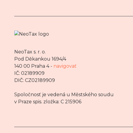
NeoTax s. r. o.
Pod Děkankou 1694/4
140 00 Praha 4 -
navigovať
IČ: 02189909
DIČ: CZ02189909
Spoločnosť je vedená u Městského soudu
v Praze spis. zložka: C 215906