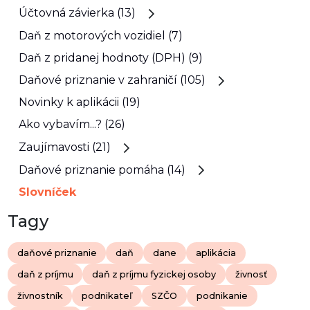
Účtovná závierka (13)
Daň z motorových vozidiel (7)
Daň z pridanej hodnoty (DPH) (9)
Daňové priznanie v zahraničí (105)
Novinky k aplikácii (19)
Ako vybavím...? (26)
Zaujímavosti (21)
Daňové priznanie pomáha (14)
Slovníček
Tagy
daňové priznanie
daň
dane
aplikácia
daň z príjmu
daň z príjmu fyzickej osoby
živnosť
živnostník
podnikateľ
SZČO
podnikanie