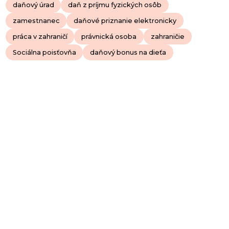
daňový úrad
daň z príjmu fyzických osôb
zamestnanec
daňové priznanie elektronicky
práca v zahraničí
právnická osoba
zahraničie
Sociálna poisťovňa
daňový bonus na dieťa