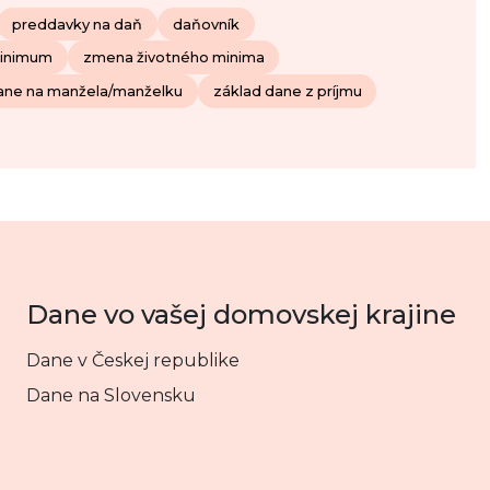
preddavky na daň
daňovník
minimum
zmena životného minima
dane na manžela/manželku
základ dane z príjmu
Dane vo vašej domovskej krajine
Dane v Českej republike
Dane na Slovensku