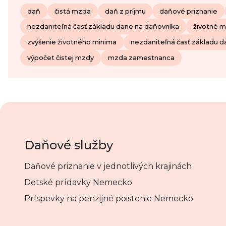
daň
čistá mzda
daň z príjmu
daňové priznanie
nezdaniteľná časť základu dane na daňovníka
životné 
zvýšenie životného minima
nezdaniteľná časť základu 
výpočet čistej mzdy
mzda zamestnanca
Daňové služby
Daňové priznanie v jednotlivých krajinách
Detské prídavky Nemecko
Príspevky na penzijné poistenie Nemecko