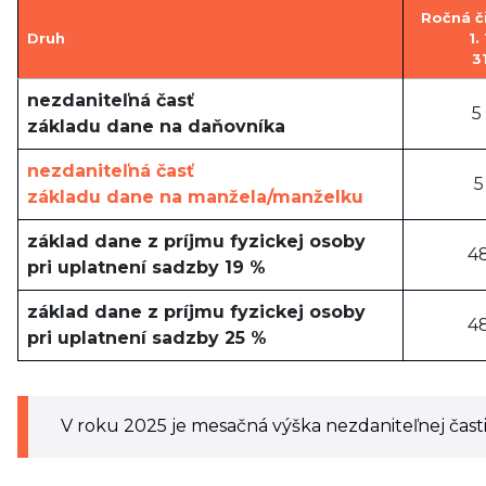
Ročná č
Druh
1.
3
nezdaniteľná časť
5
základu dane na daňovníka
nezdaniteľná časť
5
základu dane na manžela/manželku
základ dane z príjmu fyzickej osoby
48
pri uplatnení sadzby 19 %
základ dane z príjmu fyzickej osoby
48
pri uplatnení sadzby 25 %
V roku 2025 je mesačná výška nezdaniteľnej čast