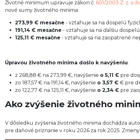
Životné minimum upravuje zákon č.
601/2003 Z. z. o 
nové sumy životného minima:
273,99 € mesačne
- vzťahuje sa na dospelú fyzi
191,14 € mesačne
- vzťahuje sa na ďalšiu dospe
125,11 € mesačne
- vzťahuje sa na zaopatrené ne
Úpravou životného minima došlo k navýšeniu
:
z 268,88 € na 273,99 €, navýšenie
o 5,11 €
pre dos
zo 187,57 € na 191,14 €, navýšenie
o 3,57 €
€ pre d
zo 122,77 € na 125,11 €, navýšenie
o 2,34 €
pre zao
Ako zvýšenie životného minim
V dôsledku zvýšenia životného minima dochádza auto
pre daňové priznanie v roku 2026 za rok 2025. Zmeny v