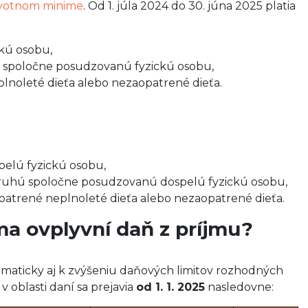
životnom minime
. Od 1. júla 2024 do 30. júna 2025 platia
ckú osobu,
lú spoločne posudzovanú fyzickú osobu,
plnoleté dieťa alebo nezaopatrené dieťa.
pelú fyzickú osobu,
ruhú spoločne posudzovanú dospelú fyzickú osobu,
patrené neplnoleté dieťa alebo nezaopatrené dieťa.
a ovplyvní daň z príjmu?
maticky aj k zvýšeniu daňových limitov rozhodných
 oblasti daní sa prejavia
od 1. 1. 2025
nasledovne: