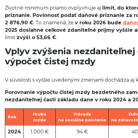
Životné minimum priamo ovplyvňuje aj
limit, do kt
priznanie. Povinnosť podať daňové priznanie za r
2 876,90 €
. To znamená, že
v roku 2026 bude
daňo
2025 dosiahne celkové zdaniteľné príjmy vyššie a
limit
zvýši o 53,66 €
.
Vplyv zvýšenia nezdaniteľnej
výpočet čistej mzdy
V súvislosti s vyššie uvedenými zmenami dochádza aj 
Porovnanie výpočtu čistej mzdy bezdetného zam
nezdaniteľnej časti základu dane v roku 2024 a 2
Hrubá
Odvody
Odv
Rok
mzda
na sociálne poistenie
na zdravotn
2024
1 000 €
94 €
40