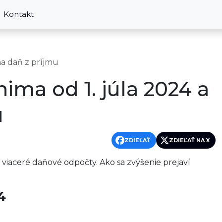
Kontakt
na daň z príjmu
ma od 1. júla 2024 a
u
ZDIEĽAŤ
ZDIEĽAŤ NA X
viaceré daňové odpočty. Ako sa zvýšenie prejaví
4