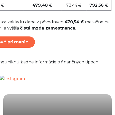
 €
479,48 €
73,44 €
792,56 €
 časť základu dane z pôvodných
470,54 €
mesačne na
 je vyššia
čistá mzda zamestnanca
.
ové priznanie
neuniknú žiadne informácie o finančných tipoch