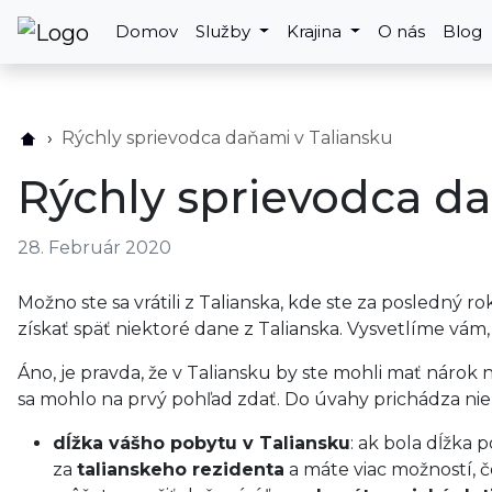
Domov
Služby
Krajina
O nás
Blog
Rýchly sprievodca daňami v Taliansku
Rýchly sprievodca da
28. Február 2020
Možno ste sa vrátili z Talianska, kde ste za posledný r
získať späť niektoré dane z Talianska. Vysvetlíme vám,
Áno, je pravda, že v Taliansku by ste mohli mať nárok 
sa mohlo na prvý pohľad zdať. Do úvahy prichádza niek
dĺžka vášho pobytu v Taliansku
: ak bola dĺžka 
za
talianskeho rezidenta
a máte viac možností, č