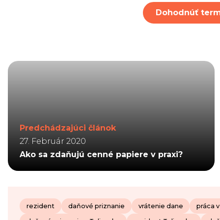
Dohodnúť term
Predchádzajúci článok
27. Február 2020
Ako sa zdaňujú cenné papiere v praxi?
rezident
daňové priznanie
vrátenie dane
práca v