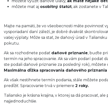
môžete využiť daňové úľavy,
ak máte nejaké det
môžete mať aj
osobitný štatút
, ak zostanete v Ta
Majte na pamäti, že vo všeobecnosti máte povinnosť v
vysporiadaní daní záleží, je dobré dvakrát skontrolov
vašej výplaty. Môže sa stať, že daňový úrad v Taliansk
pokutu.
Ak sa rozhodnete podať
daňové priznanie
, buďte p
termín na jeho spracovanie. Ak sa vám podarí podať da
ste podali daňové priznanie za posledný rok), môžete 
Maximálna dĺžka spracovania daňového priznania
Ak však nestihnete termín podania, stále môžete poda
predĺžiť. Spracovanie trvá v priemere
2 roky.
Taliansko je krásna krajina, v ktorej sa dá pracovať, a
najjednoduchšie.