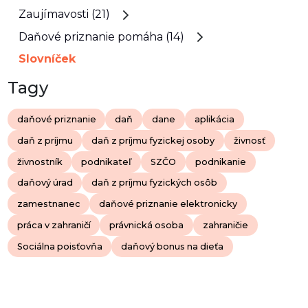
Zaujímavosti (21)
Daňové priznanie pomáha (14)
Slovníček
Tagy
daňové priznanie
daň
dane
aplikácia
daň z príjmu
daň z príjmu fyzickej osoby
živnosť
živnostník
podnikateľ
SZČO
podnikanie
daňový úrad
daň z príjmu fyzických osôb
zamestnanec
daňové priznanie elektronicky
práca v zahraničí
právnická osoba
zahraničie
Sociálna poisťovňa
daňový bonus na dieťa