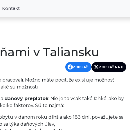
Kontakt
ňami v Taliansku
ZDIEĽAŤ
ZDIEĽAŤ NA X
ok pracovali. Možno máte pocit, že existuje možnosť
 aké sú možnosti.
na
daňový preplatok
. Nie je to však také ľahké, ako by
oľko faktorov. Sú to najmä:
pobytu v danom roku dlhšia ako 183 dní, považujete sa
o sa týka daňových úľav,