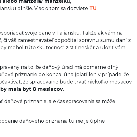
i alebo manžela/ manželku
,
liansku dlhšie. Viac o tom sa dozviete
TU
.
ysporiadať svoje dane v Taliansku. Takže ak vám na
ať, či váš zamestnávateľ odpočítal správnu sumu daní z
u by mohol túto skutočnosť zistiť neskôr a uložiť vám
ripravený na to, že daňový úrad má pomerne dlhý
ňové priznanie do konca júna (platí len v prípade, že
očakávať, že spracovanie bude trvať niekoľko mesiacov.
 by mala byť 8 mesiacov
.
ť daňové priznanie, ale čas spracovania sa môže
le podanie daňového priznania tu nie je úplne