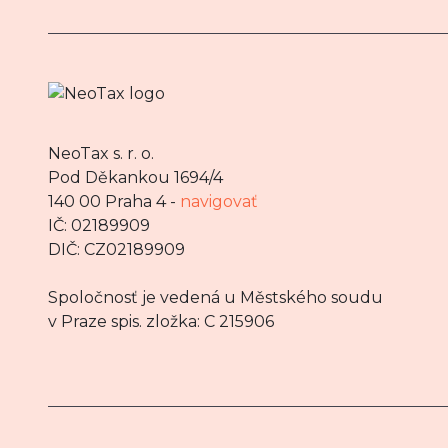
NeoTax s. r. o.
Pod Děkankou 1694/4
140 00 Praha 4 -
navigovať
IČ: 02189909
DIČ: CZ02189909
Spoločnosť je vedená u Městského soudu
v Praze spis. zložka: C 215906