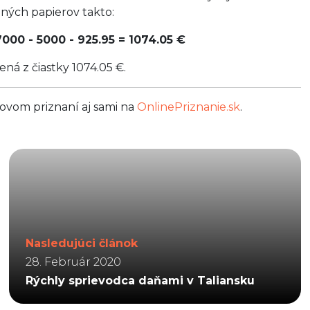
ných papierov takto:
0 - 5000 - 925.95 = 1074.05 €
á z čiastky 1074.05 €.
ňovom priznaní aj sami na
OnlinePriznanie.sk
.
Nasledujúci článok
28. Február 2020
Rýchly sprievodca daňami v Taliansku