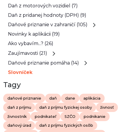
Daň z motorových vozidiel (7)
Daň z pridanej hodnoty (DPH) (9)
Daňové priznanie v zahraničí (105)
Novinky k aplikácii (19)
Ako vybavím...? (26)
Zaujímavosti (21)
Daňové priznanie pomáha (14)
Slovníček
Tagy
daňové priznanie
daň
dane
aplikácia
daň z príjmu
daň z príjmu fyzickej osoby
živnosť
živnostník
podnikateľ
SZČO
podnikanie
daňový úrad
daň z príjmu fyzických osôb