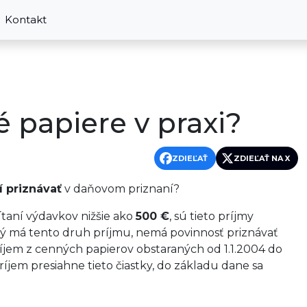
Kontakt
 papiere v praxi?
ZDIEĽAŤ
ZDIEĽAŤ NA X
 priznávať
v daňovom priznaní?
taní výdavkov nižšie ako
500 €
, sú tieto príjmy
rý má tento druh príjmu, nemá povinnosť priznávať
ríjem z cenných papierov obstaraných od 1.1.2004 do
príjem presiahne tieto čiastky, do základu dane sa