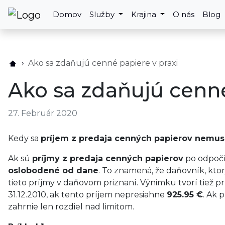
Domov
Služby
Krajina
O nás
Blog
Ako sa zdaňujú cenné papiere v praxi
Ako sa zdaňujú cenné
27. Február 2020
Kedy sa
príjem z predaja cenných papierov nemusí
Ak sú
príjmy z predaja cenných papierov
po odpočí
oslobodené od dane
. To znamená, že daňovník, kto
tieto príjmy v daňovom priznaní. Výnimku tvorí tiež p
31.12.2010, ak tento príjem nepresiahne
925.95 €
. Ak 
zahrnie len rozdiel nad limitom.