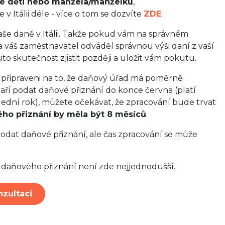
é děti nebo manžela/manželku
,
 v Itálii déle - více o tom se dozvíte
ZDE
.
vaše daně v Itálii. Takže pokud vám na správném
da váš zaměstnavatel odváděl správnou výši daní z vaší
uto skutečnost zjistit později a uložit vám pokutu.
 připraveni na to, že daňový úřad má poměrně
ří podat daňové přiznání do konce června (platí
slední rok), můžete očekávat, že zpracování bude trvat
ho přiznání by měla být 8 měsíců
.
odat daňové přiznání, ale čas zpracování se může
ní daňového přiznání není zde nejjednodušší.
nzultaci