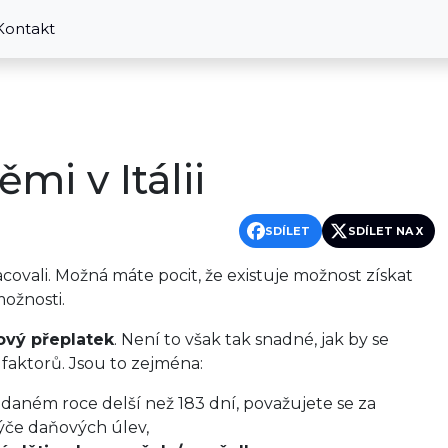
Kontakt
i v Itálii
SDÍLET
SDÍLET NA X
pracovali. Možná máte pocit, že existuje možnost získat
možnosti.
vý přeplatek
. Není to však tak snadné, jak by se
faktorů. Jsou to zejména:
daném roce delší než 183 dní, považujete se za
ýče daňových úlev,