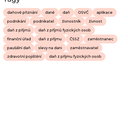
daňové přiznání
daně
daň
OSVČ
aplikace
podnikání
podnikatel
živnostník
živnost
daň z příjmů
daň z příjmů fyzických osob
finanční úřad
daň z příjmu
ČSSZ
zaměstnanec
paušální daň
slevy na dani
zaměstnavatel
zdravotní pojištění
daň z příjmu fyzických osob