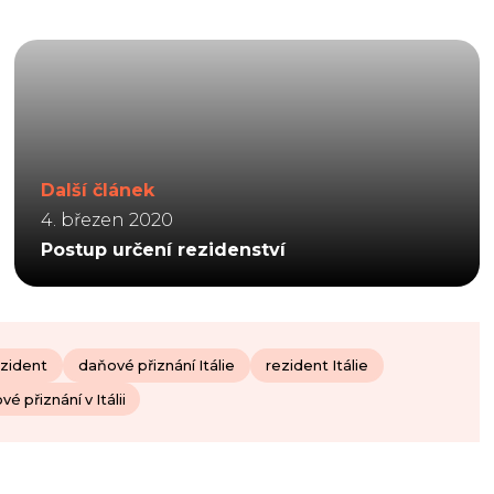
Další článek
4. březen 2020
Postup určení rezidenství
ezident
daňové přiznání Itálie
rezident Itálie
é přiznání v Itálii