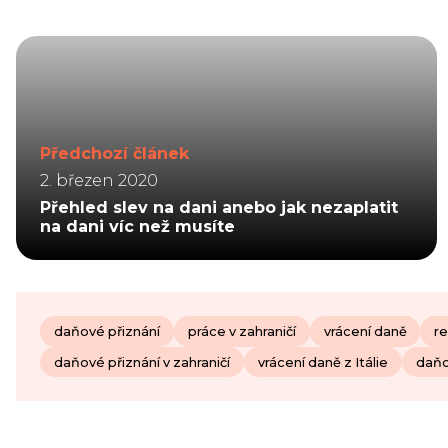
Předchozí článek
2. březen 2020
Přehled slev na dani anebo jak nezaplatit
na dani víc než musíte
daňové přiznání
práce v zahraničí
vrácení daně
r
daňové přiznání v zahraničí
vrácení daně z Itálie
daňov