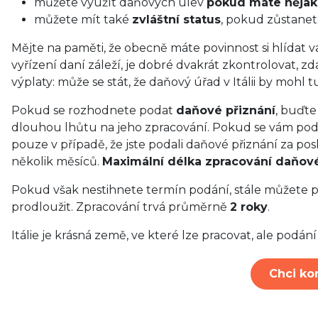
můžete využít daňových úlev
pokud máte nějak
můžete mít také
zvláštní status
, pokud zůstanete
Mějte na paměti, že obecně máte povinnost si hlídat 
vyřízení daní záleží, je dobré dvakrát zkontrolovat, z
výplaty: může se stát, že daňový úřad v Itálii by mohl t
Pokud se rozhodnete podat
daňové přiznání
, buďte
dlouhou lhůtu na jeho zpracování. Pokud se vám poda
pouze v případě, že jste podali daňové přiznání za po
několik měsíců.
Maximální délka zpracování daňové
Pokud však nestihnete termín podání, stále můžete p
prodloužit. Zpracování trvá průměrně
2 roky
.
Itálie je krásná země, ve které lze pracovat, ale podá
Chci ko