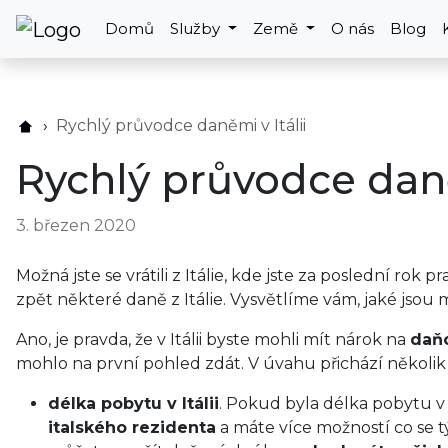
Domů
Služby
Země
O nás
Blog
Rychlý průvodce daněmi v Itálii
Rychlý průvodce daněm
3. březen 2020
Možná jste se vrátili z Itálie, kde jste za poslední rok 
zpět některé daně z Itálie. Vysvětlíme vám, jaké jsou 
Ano, je pravda, že v Itálii byste mohli mít nárok na
daňo
mohlo na první pohled zdát. V úvahu přichází několik 
délka pobytu v Itálii
. Pokud byla délka pobytu v 
italského rezidenta
a máte více možností co se t