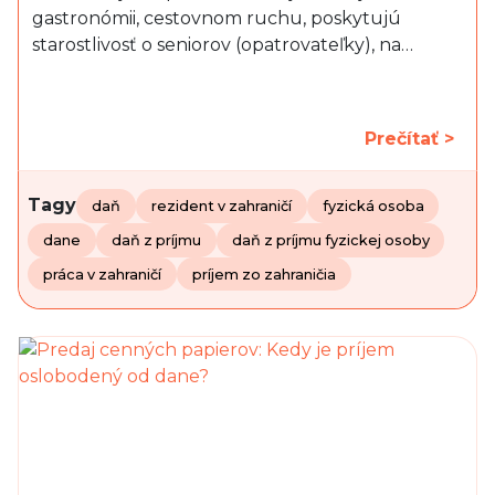
gastronómii, cestovnom ruchu, poskytujú
starostlivosť o seniorov (opatrovateľky), na…
Prečítať >
Tagy
daň
rezident v zahraničí
fyzická osoba
dane
daň z príjmu
daň z príjmu fyzickej osoby
práca v zahraničí
príjem zo zahraničia