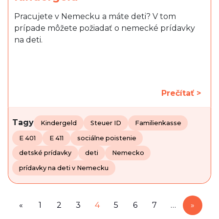
Pracujete v Nemecku a máte deti? V tom
prípade môžete požiadať o nemecké prídavky
na deti.
Prečítať >
Tagy
Kindergeld
Steuer ID
Familienkasse
E 401
E 411
sociálne poistenie
detské prídavky
deti
Nemecko
prídavky na deti v Nemecku
«
1
2
3
4
5
6
7
…
»