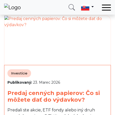
Domov
Služby
Krajina
O nás
Blog
Kontakt
Investície
Publikovaný:
23. Marec 2026
Zavolajte mi
Prihlásiť sa
Predaj cenných papierov: Čo si
môžete dať do výdavkov?
Predali ste akcie, ETF fondy alebo iný druh