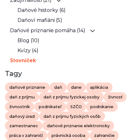
Zaujímavosti (21)
Daňové historky (6)
Daňoví mafiáni (5)
Daňové priznanie pomáha (14)
Blog (10)
Kvízy (4)
Slovníček
Tagy
daňové priznanie
daň
dane
aplikácia
daň z príjmu
daň z príjmu fyzickej osoby
živnosť
živnostník
podnikateľ
SZČO
podnikanie
daňový úrad
daň z príjmu fyzických osôb
zamestnanec
daňové priznanie elektronicky
práca v zahraničí
právnická osoba
zahraničie