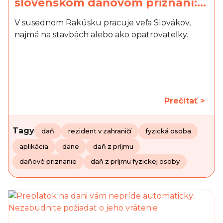
slovenskom daňovom priznaní:…
V susednom Rakúsku pracuje veľa Slovákov,
najmä na stavbách alebo ako opatrovateľky.
Prečítať >
Tagy
daň
rezident v zahraničí
fyzická osoba
aplikácia
dane
daň z príjmu
daňové priznanie
daň z príjmu fyzickej osoby