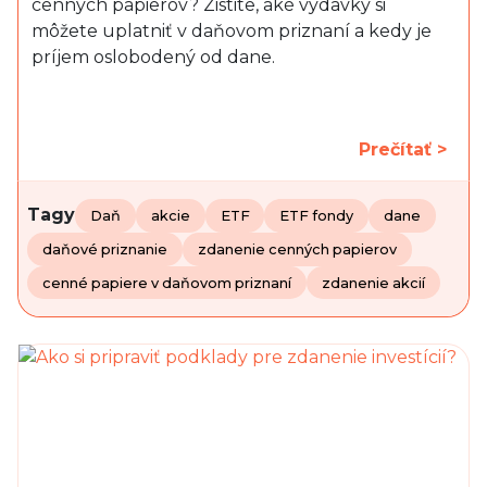
cenných papierov? Zistite, aké výdavky si
môžete uplatniť v daňovom priznaní a kedy je
príjem oslobodený od dane.
Prečítať >
Tagy
Daň
akcie
ETF
ETF fondy
dane
daňové priznanie
zdanenie cenných papierov
cenné papiere v daňovom priznaní
zdanenie akcií