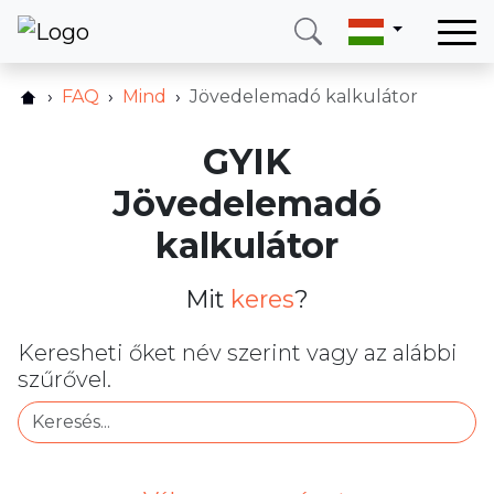
Otthon
FAQ
Mind
Jövedelemadó kalkulátor
Szolgáltatásaink
GYIK
Országok
Jövedelemadó
Rólunk
kalkulátor
Blog
Kapcsolat
Mit
keres
?
Keresheti őket név szerint vagy az alábbi
Hívjon
Bejelentkezés
szűrővel.
Telefon
E-mail
(+420) 234 261 904
info@neotax.eu