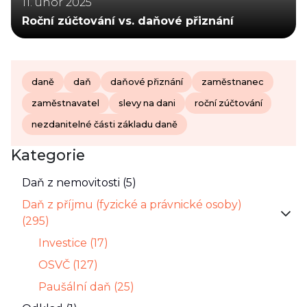
11. únor 2025
Roční zúčtování vs. daňové přiznání
daně
daň
daňové přiznání
zaměstnanec
zaměstnavatel
slevy na dani
roční zúčtování
nezdanitelné části základu daně
Kategorie
Daň z nemovitosti (5)
Daň z příjmu (fyzické a právnické osoby)
(295)
Investice (17)
OSVČ (127)
Paušální daň (25)