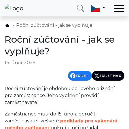
Domů
Roční zúčtování - jak se vyplňuje
Služby
Roční zúčtování - jak se
Země
vyplňuje?
O nás
13. únor 2025
Blog
Kontakt
SDÍLET
SDÍLET NA X
Roční zúčtování je obdobou daňového přiznání
Zavolejte mi
Přihlásit se
pro zaměstnance. Jeho vyplnění provádí
zaměstnavatel.
Zaměstnanec musí do 15. února doručit
zaměstnavateli veškeré
podklady pro vykonání
ročního zúčtování
, pokud o něj požádal.