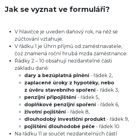
Jak se vyznat ve formuláři?
V hlavičce je uveden daňový rok, na něž se
zúčtování vztahuje.
V řádku 1 je Úhrn příjmů od zaměstnavatele,
čoz znamená roční hrubá mzda zaměstnance.
Řádky 2 – 10 obsahují nezdanitelné části
základu daně:
dary a bezúplatná plnění
- řádek 2,
zaplacené úroky z hypotéky, nebo
z úvěru stavebního spoření
- řádek 3,
penzijní připojištění
- řádek 5,
doplňkové penzijní spoření
- řádek 6,
životní pojištění
- řádek 8,
dlouhodobý investiční produkt
- řádek 9,
pojištění dlouhodobé péče
- řádek 10.
Na řádku 11 je součet nezdanitelných částí