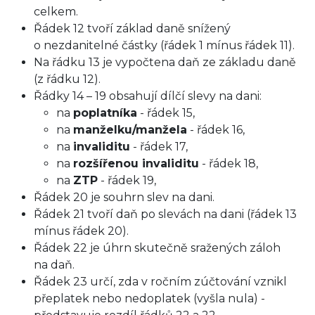
celkem.
Řádek 12 tvoří základ daně snížený
o nezdanitelné částky (řádek 1 mínus řádek 11).
Na řádku 13 je vypočtena daň ze základu daně
(z řádku 12).
Řádky 14 – 19 obsahují dílčí slevy na dani:
na
poplatníka
- řádek 15,
na
manželku/manžela
- řádek 16,
na
invaliditu
- řádek 17,
na
rozšířenou invaliditu
- řádek 18,
na
ZTP
- řádek 19,
Řádek 20 je souhrn slev na dani.
Řádek 21 tvoří daň po slevách na dani (řádek 13
mínus řádek 20).
Řádek 22 je úhrn skutečně sražených záloh
na daň.
Řádek 23 určí, zda v ročním zúčtování vznikl
přeplatek nebo nedoplatek (vyšla nula) -