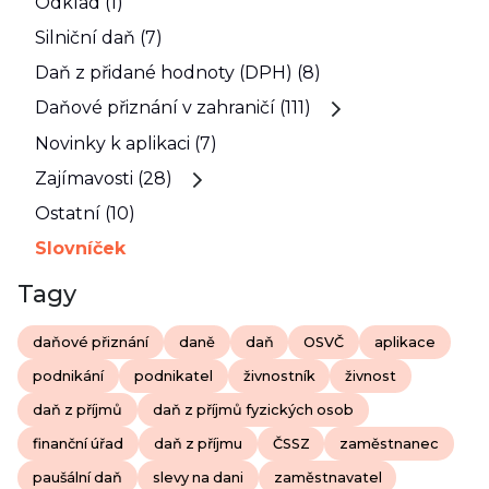
Odklad (1)
Silniční daň (7)
Daň z přidané hodnoty (DPH) (8)
Daňové přiznání v zahraničí (111)
Novinky k aplikaci (7)
Zajímavosti (28)
Ostatní (10)
Slovníček
Tagy
daňové přiznání
daně
daň
OSVČ
aplikace
podnikání
podnikatel
živnostník
živnost
daň z příjmů
daň z příjmů fyzických osob
finanční úřad
daň z příjmu
ČSSZ
zaměstnanec
paušální daň
slevy na dani
zaměstnavatel