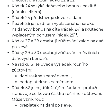
představuje rozdíl řádků 22 a 22.
Řádek 24 se týká daňového bonusu na dítě
(nárok celkem).
Řádek 25 představuje slevu na dani.
Řádek 26 je rozdílem vyplaceného nároku
na daňový bonus na dítě (řádek 24) a skutečně
vyplaceným bonusem (řádek 25)*.
Řádky 27 a 28 obsahují zúčtování záloh na daň
po slevě.
Řádky 29 a 30 obsahují zúčtování měsíčních
daňových bonusů.
Na řádku 31 se uvede výsledek ročního
zúčtování:
doplatek se znaménkem +,
nedoplatek se znaménkem -.
Řádek 32 je nejdůležitějším řádkem, protože
stanovuje celkovou částku ročního zúčtování.
Může vzniknout:
přeplatek na dani po slevě,