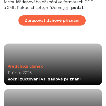
formulář daňového přiznání ve formátech PDF
a XML. Pokud chcete, můžeme jej i
podat
.
Zpracovat daňové přiznání
Předchozí článek
11. únor 2025
Roční zúčtování vs. daňové přiznání