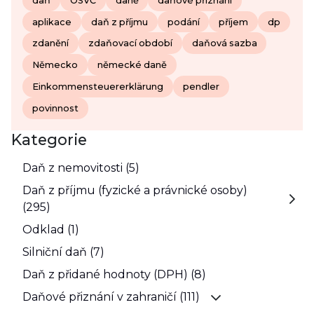
daň
OSVČ
daně
daňové přiznání
aplikace
daň z příjmu
podání
příjem
dp
zdanění
zdaňovací období
daňová sazba
Německo
německé daně
Einkommensteuererklärung
pendler
povinnost
Kategorie
Daň z nemovitosti (5)
Daň z příjmu (fyzické a právnické osoby)
(295)
Odklad (1)
Silniční daň (7)
Daň z přidané hodnoty (DPH) (8)
Daňové přiznání v zahraničí (111)