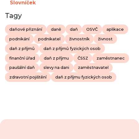
Slovníček
Tagy
daňové přiznání
daně
daň
OSVČ
aplikace
podnikání
podnikatel
živnostník
živnost
daň z příjmů
daň z příjmů fyzických osob
finanční úřad
daň z příjmu
ČSSZ
zaměstnanec
paušální daň
slevy na dani
zaměstnavatel
zdravotní pojištění
daň z příjmu fyzických osob