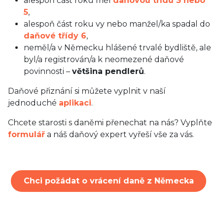
alespoň část roku měl
daňovou třídu 3 nebo
5
,
alespoň část roku vy nebo manžel/ka spadal do
daňové třídy 6
,
neměl/a v Německu hlášené trvalé bydliště, ale
byl/a registrován/a k neomezené daňové
povinnosti –
většina pendlerů
.
Daňové přiznání si můžete vyplnit v naší
jednoduché
aplikaci
.
Chcete starosti s daněmi přenechat na nás? Vyplňte
formulář
a náš daňový expert vyřeší vše za vás.
Chci požádat o vrácení daně z Německa