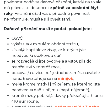
povinnost podávat daňové přiznání, každý na to ale
má právo a to dokonce i
zpětně za poslední čtyři
roky
. Finanční úřad vás o případné povinnosti
neinformuje, musíte si ji ověřit sami.
Daňové přiznání musíte podat, pokud jste:
OSVČ,
vykázal/a v minulém období ztrátu,
získal/a kapitálové zisky, ze kterých jste
neodvedl/a srážkovou daň,
se rozvedl/a či jste ovdověla a vstoupila do
manželství v tomtéž roce,
pracoval/a u více než jednoho zaměstnavatele
naráz (nevztahuje se na
minijob
,
měl/a kromě mzdy i jiný příjem, ze kterého jste
neodvedl/a daň z příjmu (např. nájemné),
kromě mzdy pobíral/a dávky překračující hranici
410 eur ročně,