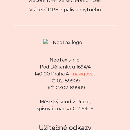
Vrácení DPH ze služebních cest
Vrácení DPH z paliv a mýtného
NeoTax s. r. o.
Pod Děkankou 1694/4
140 00 Praha 4 -
navigovat
IČ: 02189909
DIČ: CZ02189909
Městský soud v Praze,
spisová značka: C 215906
Užitečné odkazy