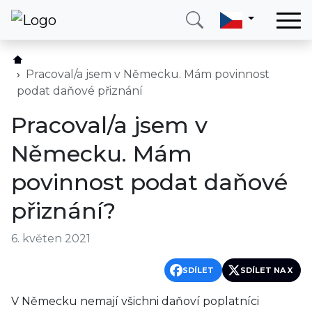
Domů
Služby
Pracoval/a jsem v Německu. Mám povinnost
podat daňové přiznání
Země
Pracoval/a jsem v
O nás
Německu. Mám
Blog
povinnost podat daňové
Kontakt
přiznání?
Zavolejte mi
Přihlásit se
6. květen 2021
SDÍLET
SDÍLET NA X
V Německu nemají všichni daňoví poplatníci