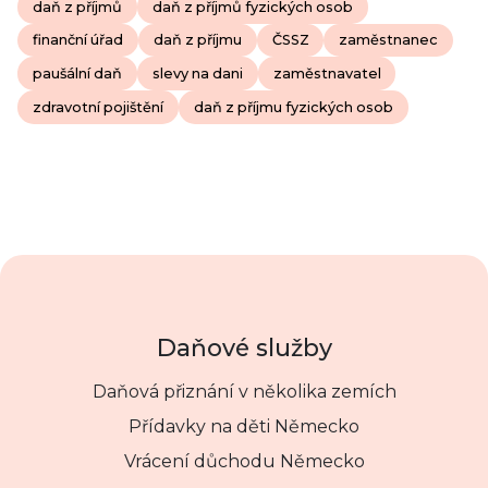
daň z příjmů
daň z příjmů fyzických osob
finanční úřad
daň z příjmu
ČSSZ
zaměstnanec
paušální daň
slevy na dani
zaměstnavatel
zdravotní pojištění
daň z příjmu fyzických osob
Daňové služby
Daňová přiznání v několika zemích
Přídavky na děti Německo
Vrácení důchodu Německo