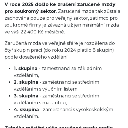
V roce 2025 došlo ke zrušení zaručené mzdy
pro soukromý sektor
. Zaručená mzda tak zůstala
zachována pouze pro veřejný sektor, zatímco pro
soukromé firmy je závazná už jen minimální mzda
ve výši 22 400 Kč měsíčně.
Zaručená mzda ve veřejné sféře je rozdělena do
čtyř skupin prací (do roku 2024 platilo 8 skupin)
podle dosaženého vzdělání:
1. skupina
- zaměstnanci se základním
vzděláním,
2. skupina
- zaměstnanci se středním
vzděláním s výučním listem,
3. skupina
- zaměstnanci se středním
vzděláním s maturitou,
4. skupina
- zaměstnanci s vysokoškolským
vzděláním.
Tabulka měsíční výše zaručené mzdy podle