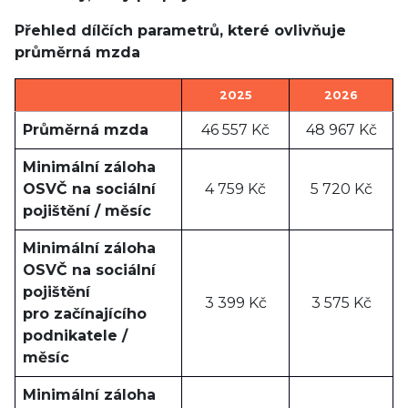
Přehled dílčích parametrů, které ovlivňuje
průměrná mzda
2025
2026
Průměrná mzda
46 557 Kč
48 967 Kč
Minimální záloha
OSVČ na sociální
4 759 Kč
5 720 Kč
pojištění / měsíc
Minimální záloha
OSVČ na sociální
pojištění
3 399 Kč
3 575 Kč
pro začínajícího
podnikatele /
měsíc
Minimální záloha