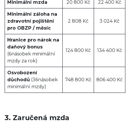
Minimální mzda
20 800 Kč
22 400 Kč
Minimální záloha na
zdravotní pojištění
2 808 Kč
3 024 Kč
pro OBZP / měsíc
Hranice pro nárok na
daňový bonus
124 800 Kč
134 400 Kč
(6násobek minimální
mzdy za rok)
Osvobození
důchodů
(36násobek
748 800 Kč
806 400 Kč
minimální mzdy)
3. Zaručená mzda