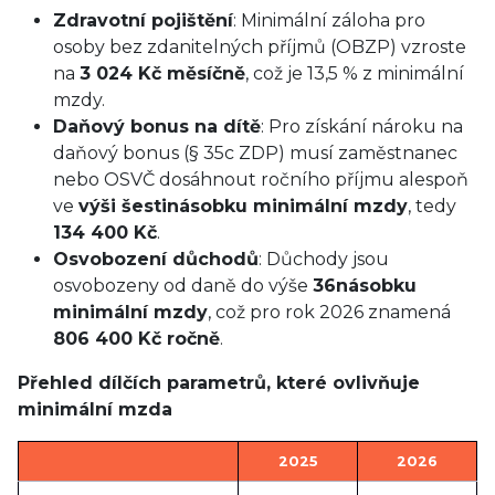
Zdravotní pojištění
: Minimální záloha pro
osoby bez zdanitelných příjmů (OBZP) vzroste
na
3 024 Kč měsíčně
, což je 13,5 % z minimální
mzdy.
Daňový bonus na dítě
: Pro získání nároku na
daňový bonus (§ 35c ZDP) musí zaměstnanec
nebo OSVČ dosáhnout ročního příjmu alespoň
ve
výši šestinásobku minimální mzdy
, tedy
134 400 Kč
.
Osvobození důchodů
: Důchody jsou
osvobozeny od daně do výše
36násobku
minimální mzdy
, což pro rok 2026 znamená
806 400 Kč ročně
.
Přehled dílčích parametrů, které ovlivňuje
minimální mzda
2025
2026