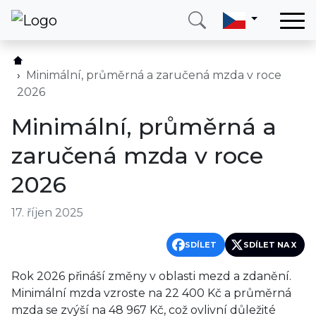
Domů
Služby
Minimální, průměrná a zaručená mzda v roce
2026
Země
Minimální, průměrná a
O nás
zaručená mzda v roce
Blog
2026
Kontakt
17. říjen 2025
Zavolejte mi
Přihlásit se
SDÍLET
SDÍLET NA X
Rok 2026 přináší změny v oblasti mezd a zdanění.
Minimální mzda vzroste na 22 400 Kč a průměrná
mzda se zvýší na 48 967 Kč, což ovlivní důležité