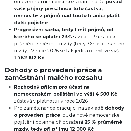
omezen horní hranicí, což znamená, že
pokud
vaše příjmy přesáhnou tuto částku,
nemusíte z příjmů nad touto hranicí platit
další pojistné
.
Progresivní sazba, tedy limit příjmů, od
kterého se uplatní 23%
sazba je 3násobek
průměrné měsíční mzdy (tedy 36násobek roční
mzdy). V roce 2026 se tak jedná o limit ve výši
1 762 812 Kč
.
Dohody o provedení práce a
zaměstnání malého rozsahu
Rozhodný příjem pro účast na
nemocenském pojištění ve výši 4 500 Kč
zůstává v platnosti i v roce 2026.
Pro zaměstnance pracující na základě
dohody
o provedení práce
, bude nově nemocenské
pojištění povinné při dosažení
25 % průměrné
mzdy, tedy při příjmu 12 000 Kč
.