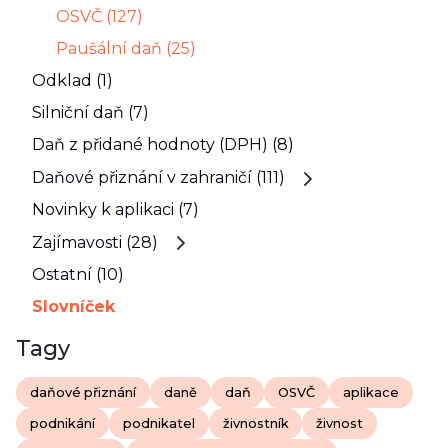
OSVČ (127)
Paušální daň (25)
Odklad (1)
Silniční daň (7)
Daň z přidané hodnoty (DPH) (8)
Daňové přiznání v zahraničí (111)
Novinky k aplikaci (7)
Zajímavosti (28)
Ostatní (10)
Slovníček
Tagy
daňové přiznání
daně
daň
OSVČ
aplikace
podnikání
podnikatel
živnostník
živnost