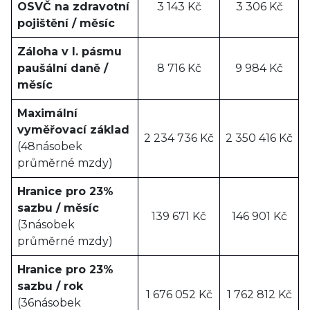
OSVČ na zdravotní
3 143 Kč
3 306 Kč
pojištění / měsíc
Záloha v I. pásmu
paušální daně /
8 716 Kč
9 984 Kč
měsíc
Maximální
vyměřovací základ
2 234 736 Kč
2 350 416 Kč
(48násobek
průměrné mzdy)
Hranice pro 23%
sazbu / měsíc
139 671 Kč
146 901 Kč
(3násobek
průměrné mzdy)
Hranice pro 23%
sazbu / rok
1 676 052 Kč
1 762 812 Kč
(36násobek