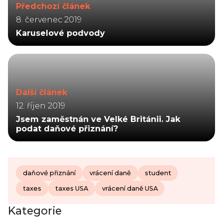
Předchozí článek
8. červenec 2019
Karuselové podvody
Další článek
12. říjen 2019
Jsem zaměstnán ve Velké Británii. Jak
podat daňové přiznání?
daňové přiznání
vrácení daně
student
taxes
taxes USA
vrácení daně USA
Kategorie