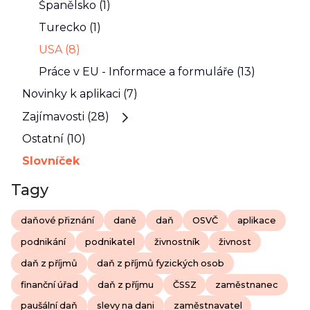
Španělsko (1)
Turecko (1)
USA (8)
Práce v EU - Informace a formuláře (13)
Novinky k aplikaci (7)
Zajímavosti (28)
Ostatní (10)
Slovníček
Tagy
daňové přiznání
daně
daň
OSVČ
aplikace
podnikání
podnikatel
živnostník
živnost
daň z příjmů
daň z příjmů fyzických osob
finanční úřad
daň z příjmu
ČSSZ
zaměstnanec
paušální daň
slevy na dani
zaměstnavatel