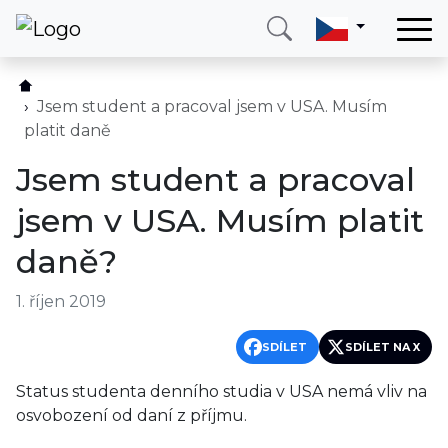
Domů
Služby
Jsem student a pracoval jsem v USA. Musím
platit daně
Země
Jsem student a pracoval
O nás
jsem v USA. Musím platit
Blog
daně?
Kontakt
1. říjen 2019
Zavolejte mi
Přihlásit se
SDÍLET
SDÍLET NA X
Status studenta denního studia v USA nemá vliv na
osvobození od daní z příjmu.