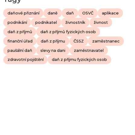
daňové přiznání
daně
daň
OSVČ
aplikace
podnikání
podnikatel
živnostník
živnost
daň z příjmů
daň z příjmů fyzických osob
finanční úřad
daň z příjmu
ČSSZ
zaměstnanec
paušální daň
slevy na dani
zaměstnavatel
zdravotní pojištění
daň z příjmu fyzických osob