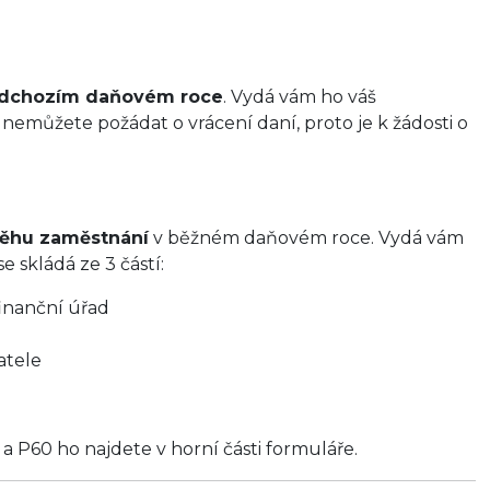
edchozím daňovém roce
. Vydá vám ho váš
emůžete požádat o vrácení daní, proto je k žádosti o
běhu zaměstnání
v běžném daňovém roce. Vydá vám
 skládá ze 3 částí:
finanční úřad
atele
a P60 ho najdete v horní části formuláře.