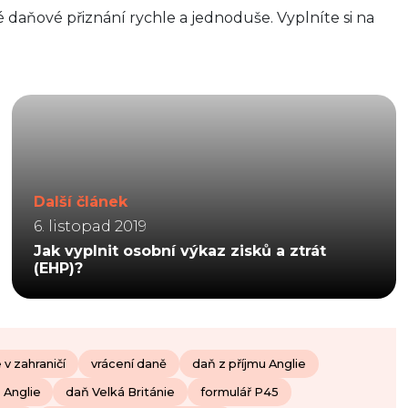
ké daňové přiznání rychle a jednoduše. Vyplníte si na
Další článek
6. listopad 2019
Jak vyplnit osobní výkaz zisků a ztrát
(EHP)?
 v zahraničí
vrácení daně
daň z příjmu Anglie
 Anglie
daň Velká Británie
formulář P45