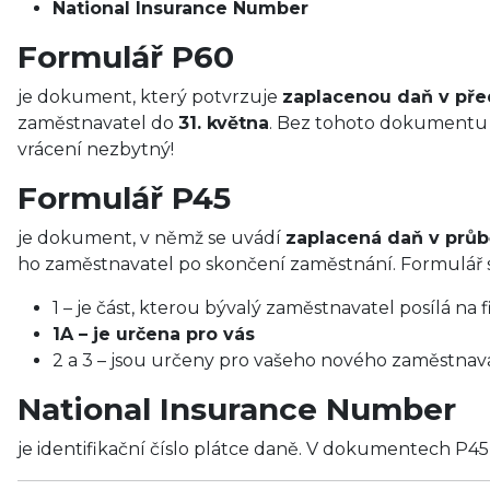
National Insurance Number
Formulář P60
je dokument, který potvrzuje
zaplacenou daň v př
zaměstnavatel do
31. května
. Bez tohoto dokumentu n
vrácení nezbytný!
Formulář P45
je dokument, v němž se uvádí
zaplacená daň v prů
ho zaměstnavatel po skončení zaměstnání. Formulář se
1 – je část, kterou bývalý zaměstnavatel posílá na 
1A – je určena pro vás
2 a 3 – jsou určeny pro vašeho nového zaměstnav
National Insurance Number
je identifikační číslo plátce daně. V dokumentech P45 