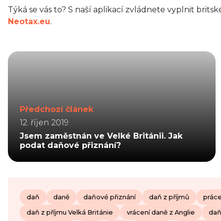
Týká se vás to? S naší aplikací zvládnete vyplnit brits
Neotax.eu
.
Předchozí článek
12. říjen 2019
Jsem zaměstnán ve Velké Británii. Jak
podat daňové přiznání?
daň
daně
daňové přiznání
daň z příjmů
práce
daň z příjmu Velká Británie
vrácení daně z Anglie
daň