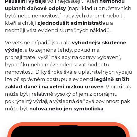
Paušální výdaje
volí nejčastěji ti, kteří
nemohou
uplatnit daňové odpisy
(například u družstevních
bytů nebo nemovitostí nabytých darem), nebo ti,
kteří si chtějí
zjednodušit administrativu
a
nechtějí vést evidenci skutečných nákladů.
Ve většině případů jsou ale
výhodnější skutečné
výdaje
, a to zejména tehdy, pokud má
pronajímatel vyšší náklady na opravy, vybavení,
hypotéku nebo může odepisovat hodnotu
nemovitosti. Díky široké škále uplatnitelných výdajů
lze při správném postupu a evidenci
legálně snížit
základ daně i na velmi nízkou úroveň
. V praxi tak
může být i relativně vysoký příjem z pronájmu
pokrýtelný výdaji, a výsledná daňová povinnost pak
může být
nulová nebo jen symbolická
.