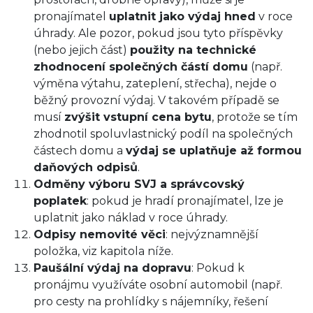
pronajímatel
uplatnit jako výdaj hned
v roce
úhrady. Ale pozor, pokud jsou tyto příspěvky
(nebo jejich část)
použity na technické
zhodnocení společných částí domu
(např.
výměna výtahu, zateplení, střecha), nejde o
běžný provozní výdaj. V takovém případě se
musí
zvýšit vstupní cena bytu
, protože se tím
zhodnotil spoluvlastnický podíl na společných
částech domu a
výdaj se uplatňuje až formou
daňových odpisů
.
Odměny výboru SVJ a správcovský
poplatek
: pokud je hradí pronajímatel, lze je
uplatnit jako náklad v roce úhrady.
Odpisy nemovité věci
: nejvýznamnější
položka, viz kapitola níže.
Paušální výdaj na dopravu
: Pokud k
pronájmu využíváte osobní automobil (např.
pro cesty na prohlídky s nájemníky, řešení