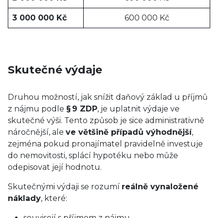
3 000 000 Kč
600 000 Kč
Skutečné výdaje
Druhou možností, jak snížit daňový základ u příjmů
z nájmu podle
§ 9 ZDP
, je uplatnit výdaje ve
skutečné výši. Tento způsob je sice administrativně
náročnější, ale
ve většině případů výhodnější
,
zejména pokud pronajímatel pravidelně investuje
do nemovitosti, splácí hypotéku nebo může
odepisovat její hodnotu.
Skutečnými výdaji se rozumí
reálně vynaložené
náklady
, které:
souvisejí s příjmem z nájmu,