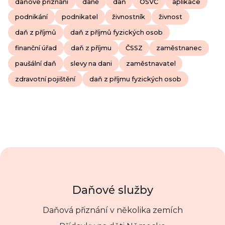
daňové přiznání
daně
daň
OSVČ
aplikace
podnikání
podnikatel
živnostník
živnost
daň z příjmů
daň z příjmů fyzických osob
finanční úřad
daň z příjmu
ČSSZ
zaměstnanec
paušální daň
slevy na dani
zaměstnavatel
zdravotní pojištění
daň z příjmu fyzických osob
Daňové služby
Daňová přiznání v několika zemích