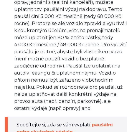
oprav, jednání s realitní kanceláří), můžete
uplatnit tzv. paušální výdaj na dopravu. Tento
paušál činí 5 000 Kč měsíčně (tedy 60 000 Kč
ročně). Protože se ale vozidlo zpravidla využívá i
k soukromým účelům, většina pronajímatelů
může uplatnit jen 80 % z této částky, tedy
4 000 Kč měsíčně / 48 000 Kč ročně. Pro využití
paušálu je nutné, abyste byli vlastníkem vozu
(není možné použít vozidlo bezplatně
zapůjčené od rodiny). Paušál lze uplatnit i na
auto v leasingu či úplatném nájmu. Vozidlo
přitom nemusí být zařazeno v obchodním
majetku. Pokud se rozhodnete pro paušál, už
nelze uplatňovat další konkrétní výdaje na
provoz auta (např. benzín, parkovné), ale
ostatní výdaje (např. opravy) ano.
Spočítejte si, zda se vám vyplatí
paušální
nebo skutečné výdaje
.