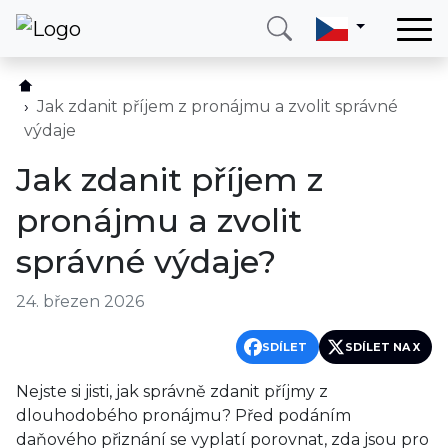
Domů
Služby
Jak zdanit příjem z pronájmu a zvolit správné
výdaje
Země
Jak zdanit příjem z
O nás
pronájmu a zvolit
Blog
správné výdaje?
Kontakt
24. březen 2026
Zavolejte mi
Přihlásit se
SDÍLET
SDÍLET NA X
Nejste si jisti, jak správně zdanit příjmy z
dlouhodobého pronájmu? Před podáním
daňového přiznání se vyplatí porovnat, zda jsou pro