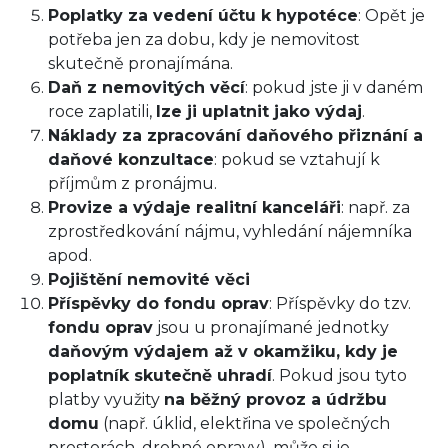
Poplatky za vedení účtu k hypotéce
: Opět je
potřeba jen za dobu, kdy je nemovitost
skutečně pronajímána.
Daň z nemovitých věcí
: pokud jste ji v daném
roce zaplatili,
lze ji uplatnit jako výdaj
.
Náklady za zpracování daňového přiznání a
daňové konzultace
: pokud se vztahují k
příjmům z pronájmu.
Provize a výdaje realitní kanceláři
: např. za
zprostředkování nájmu, vyhledání nájemníka
apod.
Pojištění nemovité věci
Příspěvky do fondu oprav
: Příspěvky do tzv.
fondu oprav
jsou u pronajímané jednotky
daňovým výdajem až v okamžiku, kdy je
poplatník skutečně uhradí
. Pokud jsou tyto
platby využity
na běžný provoz a údržbu
domu
(např. úklid, elektřina ve společných
prostorách, drobné opravy), může si je