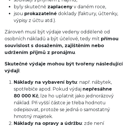
byly skutečně
zaplaceny
v daném roce,
jsou
prokazatelné
doklady (faktury, účtenky,
výpisy z účtu atd.).
Zároveň musí být výdaje vedeny odděleně od
osobních nákladů a být účelové, tedy mít
přímou
souvislost s dosažením, zajištěním nebo
udržením příjmů z pronájmu
.
Skutečné výdaje mohou být tvořeny následující
výdaji
:
Náklady na vybavení bytu
: např. nábytek,
spotřebiče apod. Pokud výdaj
nepřesáhne
80 000 Kč
, lze ho uplatnit jako jednorázový
náklad. Při vyšší částce je třeba hodnotu
odepisovat, protože se jedná o samostatný
hmotný majetek.
Náklady na opravy a údržbu
: zde není