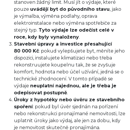
stanoven žádný limit. Musí jít o výdaje, které
pouze
uvádějí byt do původního stavu
, jako
je výmalba, výměna podlahy, oprava
elektroinstalace nebo výměna spotřebiče za
stejný typ.
Tyto výdaje lze odečíst celé v
roce, kdy byly vynaloženy
.
Stavební úpravy a investice přesahující
80 000 Kč
: pokud vylepšujete byt, měníte jeho
dispozici, instalujete klimatizaci nebo třeba
rekonstruujete koupelnu tak, že se zvyšuje
komfort, hodnota nebo účel užívání, jedná se o
technické zhodnocení. V tomto případě se
výdaje
neuplatní najednou, ale je třeba je
odepisovat postupně
.
Úroky z hypotéky nebo úvěru ze stavebního
spoření
: pokud byl úvěr sjednán na pořízení
nebo rekonstrukci pronajímané nemovitosti, lze
uplatnit úroky jako výdaj, ale jen za dobu, kdy
je nemovitost skutečně pronajímána.