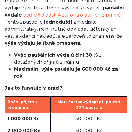
Pokud se pronajímatel rozhodne neuplatňovat
výdaje v jejich skutečné výši, může využít
paušální
výdaje
podle § 9 odst. 4 zákona o daních z příjmů
.
Tento způsob je
jednodušší
z hlediska
administrativy, není nutné dokládat účtenky ani
vést evidenci nákladů, ale zároveň to znamená, že
výše výdajů je fixně omezena
.
Výše paušálních výdajů činí 30 %
z
dosažených příjmů z nájmu.
Maximální výše paušálu je 600 000 Kč za
rok
.
Jak to funguje v praxi?
Roční příjem z
Max. částka výdajů při použití
pronájmu
30% paušálu
1 000 000 Kč
300 000 Kč
2 000 000 Kč
600 000 Kč