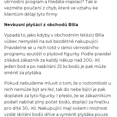
věrnostní program a hledáte inspiraci? Tak si
vezměte poučení z chyb, které ve vztahu ke
klientům dělají tyto firmy:
Nevkusní plyšáci z obchodů Billa
Vypadá to, jako kdyby v obchodním řetězci Billa
vůbec nemysleli na své bezdětné nakupující.
Pravidelně se u nich totiž v rámci věrnostního
programu soutěží o plyšové figurky. Podle pravidel
získává zákazník za každý nákup nad 200,- Kč
jeden bod a po nasbírání 25 ks bodů je pak může
směnit za plyšáka.
Pokud nebudeme mluvit o tom, že o roztomilosti u
nich nemůže být ani řeč, tak do nebe bijící je pak
doplatek za tyto figurky. I přesto, že se zákazníkům
podaří nabírat plný počet bodů, doplácí za hračku
pro dítě 30,- Kč. Nakupující mají ovšem i možnost
vzdát sbírání bodů dříve a vyměnit plyšáka pouze