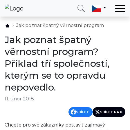
Domů
Jak poznat špatný věrnostní program
Služby
Jak poznat špatný
Země
věrnostní program?
O nás
Příklad tří společností,
Blog
kterým se to opravdu
Kontakt
nepovedlo.
Zavolejte mi
Přihlásit se
11. únor 2018
SDÍLET
SDÍLET NA X
Chcete pro své zákazníky postavit zajímavý