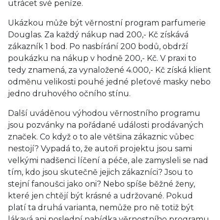
utrácet své peníze.
Ukázkou může být věrnostní program parfumerie
Douglas. Za každý nákup nad 200,- Kč získává
zákazník 1 bod. Po nasbírání 200 bodů, obdrží
poukázku na nákup v hodně 200,- Kč. V praxi to
tedy znamená, za vynaložené 4.000,- Kč získá klient
odměnu velikosti pouhé jedné pleťové masky nebo
jedno druhového očního stínu.
Další uváděnou výhodou věrnostního programu
jsou pozvánky na pořádané události prodávaných
značek. Co když o to ale většina zákaznic vůbec
nestojí? Vypadá to, že autoři projektu jsou sami
velkými nadšenci líčení a péče, ale zamysleli se nad
tím, kdo jsou skutečně jejich zákazníci? Jsou to
stejní fanoušci jako oni? Nebo spíše běžné ženy,
které jen chtějí být krásné a udržované. Pokud
platí ta druhá varianta, nemůže pro ně totiž být
lákavá ani poslední nabídka věrnostního programu,