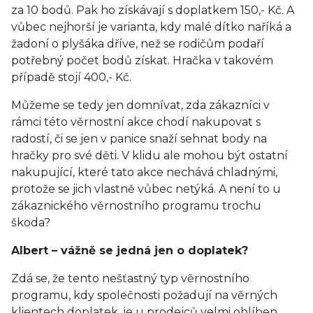
za 10 bodů. Pak ho získávají s doplatkem 150,- Kč. A
vůbec nejhorší je varianta, kdy malé dítko naříká a
žadoní o plyšáka dříve, než se rodičům podaří
potřebný počet bodů získat. Hračka v takovém
případě stojí 400,- Kč.
Můžeme se tedy jen domnívat, zda zákazníci v
rámci této věrnostní akce chodí nakupovat s
radostí, či se jen v panice snaží sehnat body na
hračky pro své děti. V klidu ale mohou být ostatní
nakupující, které tato akce nechává chladnými,
protože se jich vlastně vůbec netýká. A není to u
zákaznického věrnostního programu trochu
škoda?
Albert – vážně se jedná jen o doplatek?
Zdá se, že tento nešťastný typ věrnostního
programu, kdy společnosti požadují na věrných
klientech doplatek, je u prodejců velmi oblíben.