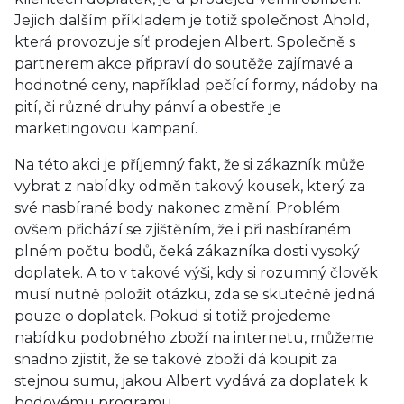
Jejich dalším příkladem je totiž společnost Ahold,
která provozuje síť prodejen Albert. Společně s
partnerem akce připraví do soutěže zajímavé a
hodnotné ceny, například pečící formy, nádoby na
pití, či různé druhy pánví a obestře je
marketingovou kampaní.
Na této akci je příjemný fakt, že si zákazník může
vybrat z nabídky odměn takový kousek, který za
své nasbírané body nakonec změní. Problém
ovšem přichází se zjištěním, že i při nasbíraném
plném počtu bodů, čeká zákazníka dosti vysoký
doplatek. A to v takové výši, kdy si rozumný člověk
musí nutně položit otázku, zda se skutečně jedná
pouze o doplatek. Pokud si totiž projedeme
nabídku podobného zboží na internetu, můžeme
snadno zjistit, že se takové zboží dá koupit za
stejnou sumu, jakou Albert vydává za doplatek k
bodovému programu.