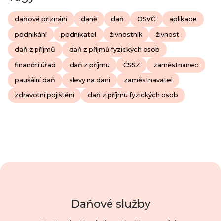
daňové přiznání
daně
daň
OSVČ
aplikace
podnikání
podnikatel
živnostník
živnost
daň z příjmů
daň z příjmů fyzických osob
finanční úřad
daň z příjmu
ČSSZ
zaměstnanec
paušální daň
slevy na dani
zaměstnavatel
zdravotní pojištění
daň z příjmu fyzických osob
Daňové služby