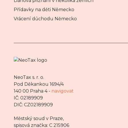
Daňová přiznání v několika zemích
Přídavky na děti Německo
Vrácení důchodu Německo
NeoTax s. r. o.
Pod Děkankou 1694/4
140 00 Praha 4 -
navigovat
IČ: 02189909
DIČ: CZ02189909
Městský soud v Praze,
spisová značka: C 215906