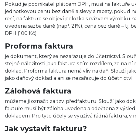
Pokud je podnikatel plátcem DPH, musí na faktuře uv
jednotkovou cenu bez daně a slevy a rabaty, pokud n
řečí, na faktuře se objeví položka s názvem výrobku n
uvedena sazba daně (např. 21%), cena bez daně – tj. b
DPH (100 Kč).
Proforma faktura
je dokument, který se nezařazuje do účetnictví. Slo
stejné náležitosti jako faktura s tím rozdílem, že na n
doklad. Proforma faktura nemá vliv na daň. Slouží j
jako daňový doklad a ani se nezařazuje do účetnictví.
Zálohová faktura
můžeme ji označit za tzv. předfakturu. Slouží jako do
faktuře musí být záloha uvedena a odečtena z výsle
dokladem. Pro tyto účely se využívá řádná faktura, v 
Jak vystavit fakturu?