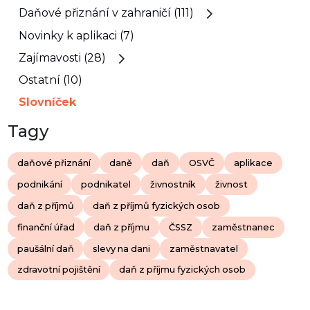
Daňové přiznání v zahraničí (111)
Novinky k aplikaci (7)
Zajímavosti (28)
Ostatní (10)
Slovníček
Tagy
daňové přiznání
daně
daň
OSVČ
aplikace
podnikání
podnikatel
živnostník
živnost
daň z příjmů
daň z příjmů fyzických osob
finanční úřad
daň z příjmu
ČSSZ
zaměstnanec
paušální daň
slevy na dani
zaměstnavatel
zdravotní pojištění
daň z příjmu fyzických osob