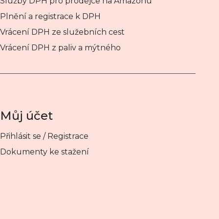
Služby DPH pro prodejce na Amazonu
Plnění a registrace k DPH
Vrácení DPH ze služebních cest
Vrácení DPH z paliv a mýtného
Můj účet
Přihlásit se / Registrace
Dokumenty ke stažení