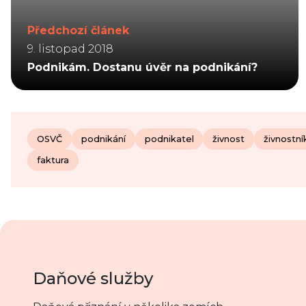
Předchozí článek
9. listopad 2018
Podnikám. Dostanu úvěr na podnikání?
OSVČ
podnikání
podnikatel
živnost
živnostní
faktura
Daňové služby