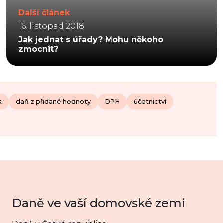
Další článek
16. listopad 2018
Jak jednat s úřady? Mohu někoho
zmocnit?
k
daň z přidané hodnoty
DPH
účetnictví
Daně ve vaší domovské zemi