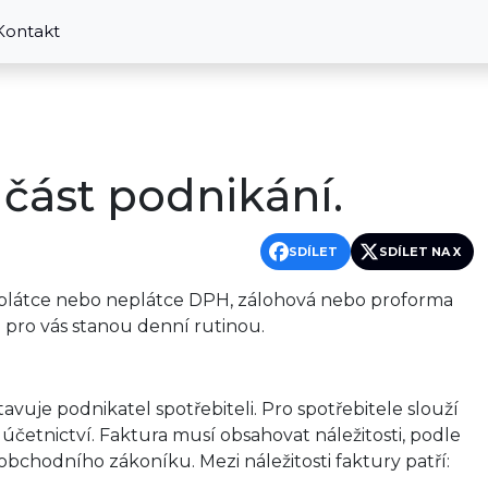
Kontakt
učást podnikání.
SDÍLET
SDÍLET NA X
, plátce nebo neplátce DPH, zálohová nebo proforma
 pro vás stanou denní rutinou.
vuje podnikatel spotřebiteli. Pro spotřebitele slouží
í účetnictví. Faktura musí obsahovat náležitosti, podle
 obchodního zákoníku. Mezi náležitosti faktury patří: