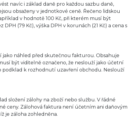
ést navíc i základ daně pro každou sazbu daně,
ejsou obsaženy v jednotkové ceně. Řečeno lidskou
apříklad v hodnotě 100 Kč, při kterém musí být
ez DPH (79 Kč), výška DPH v korunách (21 Kč) a cena s
uží jako náhled před skutečnou fakturou. Obsahuje
í musí být viditelně označeno, že neslouží jako účetní
ako podklad k rozhodnutí uzavření obchodu. Neslouží
klad složení zálohy na zboží nebo službu. V řádné
dné ceny. Zálohová faktura není účetním ani daňovým
níž je záloha zohledněna.