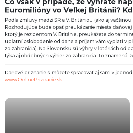
Čo však v prípade, že vyhráte napr
Euromilióny vo Veľkej Británii? K
Podľa zmluvy medzi SR a V. Britániou (ako aj väčšinou i
Rozhodujúce bude opäť preukázanie miesta daňovej re
ktorý je rezidentom V. Británie, preukážete do termínu
uplatní oslobodenie od dane a príjem vám vyplatí v pln
zo zahraničia). Na Slovensku sú výhry v lotériách od
týka aj obdobných výhier zo zahraničia. To znamená, 
Daňové priznanie si môžete spracovať aj sami v jednod
www.OnlinePriznanie.sk.