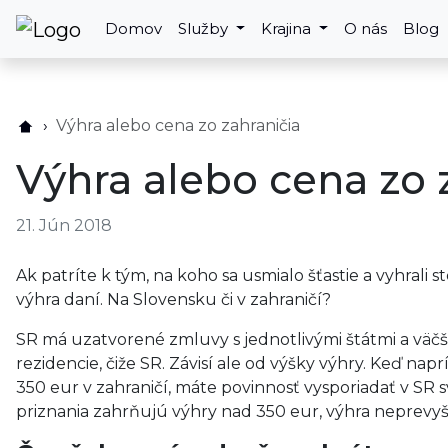
Domov
Služby
Krajina
O nás
Blog
Výhra alebo cena zo zahraničia
Výhra alebo cena zo 
21. Jún 2018
Ak patríte k tým, na koho sa usmialo šťastie a vyhrali st
výhra daní. Na Slovensku či v zahraničí?
SR má uzatvorené zmluvy s jednotlivými štátmi a väčš
rezidencie, čiže SR. Závisí ale od výšky výhry. Keď n
350 eur v zahraničí, máte povinnosť vysporiadať v SR 
priznania zahrňujú výhry nad 350 eur, výhra neprevyš