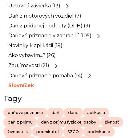
Účtovná závierka (13)
Daň z motorových vozidiel (7)
Daň z pridanej hodnoty (DPH) (9)
Daňové priznanie v zahraničí (105)
Novinky k aplikácii (19)
Ako vybavím...? (26)
Zaujímavosti (21)
Daňové priznanie pomáha (14)
Slovníček
Tagy
daňové priznanie
daň
dane
aplikácia
daň z príjmu
daň z príjmu fyzickej osoby
živnosť
živnostník
podnikateľ
SZČO
podnikanie