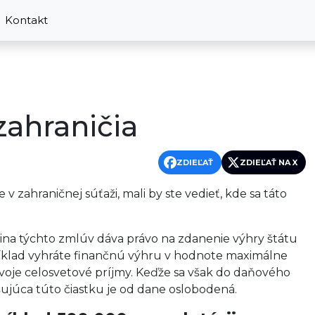
Kontakt
zahraničia
ZDIEĽAŤ
ZDIEĽAŤ NA X
e v zahraničnej súťaži, mali by ste vedieť, kde sa táto
ina týchto zmlúv dáva právo na zdanenie výhry štátu
apríklad vyhráte finančnú výhru v hodnote maximálne
svoje celosvetové príjmy. Keďže sa však do daňového
ujúca túto čiastku je od dane oslobodená.