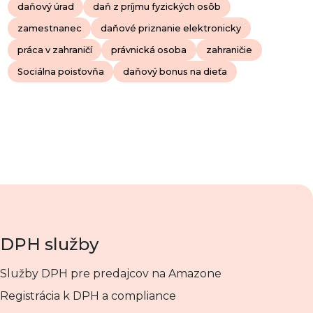
daňový úrad
daň z príjmu fyzických osôb
zamestnanec
daňové priznanie elektronicky
práca v zahraničí
právnická osoba
zahraničie
Sociálna poisťovňa
daňový bonus na dieťa
DPH služby
Služby DPH pre predajcov na Amazone
Registrácia k DPH a compliance