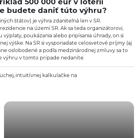
íklad 500 000 eur v lotérii
de budete daniť túto výhru?
ných štátov) je výhra zdaniteľná len v SR.
zidencie na území SR. Ak sa teda organizátorovi,
 výplaty, poukázania alebo pripísania úhrady, on si
ej výške. Na SR si vysporiadate celosvetové príjmy (aj
 dane oslobodené a podľa medzinárodnej zmluvy sa to
že výhru v tomto prípade nedaníte.
uchej, intuitívnej kalkulačke na