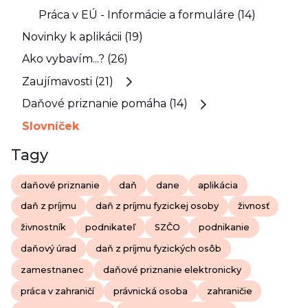
Práca v EÚ - Informácie a formuláre (14)
Novinky k aplikácii (19)
Ako vybavím...? (26)
Zaujímavosti (21)
Daňové priznanie pomáha (14)
Slovníček
Tagy
daňové priznanie
daň
dane
aplikácia
daň z príjmu
daň z príjmu fyzickej osoby
živnosť
živnostník
podnikateľ
SZČO
podnikanie
daňový úrad
daň z príjmu fyzických osôb
zamestnanec
daňové priznanie elektronicky
práca v zahraničí
právnická osoba
zahraničie