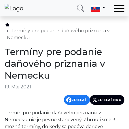
Domov
Služby
Termíny pre podanie daňového priznania v
Nemecku
Krajina
Termíny pre podanie
O nás
daňového priznania v
Blog
Nemecku
Kontakt
19. Máj 2021
Zavolajte mi
Prihlásiť sa
ZDIEĽAŤ
ZDIEĽAŤ NA X
Termín pre podanie daňového priznania v
Nemecku nie je pevne stanovený. Zhrnuli sme 3
možné termíny, do kedy sa podáva daňové