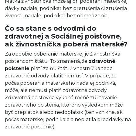
Matka živnostníčka môže aj pri poberaní materskej
dávky naďalej podnikať bez prerušenia či zrušenia
živnosti. naďalej podnikať bez obmedzenia.
Čo sa stane s odvodmi do
zdravotnej a Sociálnej poisťovne,
ak živnostníčka poberá materské?
Za obdobie poberanie materskej je živnostníčka
poistencom štátu. To znamená, že
zdravotné
poistenie
platí za ňu štát. Živnostníčka teda
zdravotné odvody platiť nemusí. V prípade, že
počas poberania materského naďalej podniká,
môže, ale nemusí platiť zdravotné odvody.
Zdravotná poisťovňa vykoná ročné zúčtovanie
zdravotného poistenia, ktorého výsledkom môže
byť preplatok alebo nedoplatok (ten vznikne, ak
počas materskej podnikala a neplatila preddavky na
zdravotné poistenie)