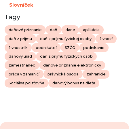
Slovníček
Tagy
daňové priznanie
daň
dane
aplikácia
daň z príjmu
daň z príjmu fyzickej osoby
živnosť
živnostník
podnikateľ
SZČO
podnikanie
daňový úrad
daň z príjmu fyzických osôb
zamestnanec
daňové priznanie elektronicky
práca v zahraničí
právnická osoba
zahraničie
Sociálna poisťovňa
daňový bonus na dieťa