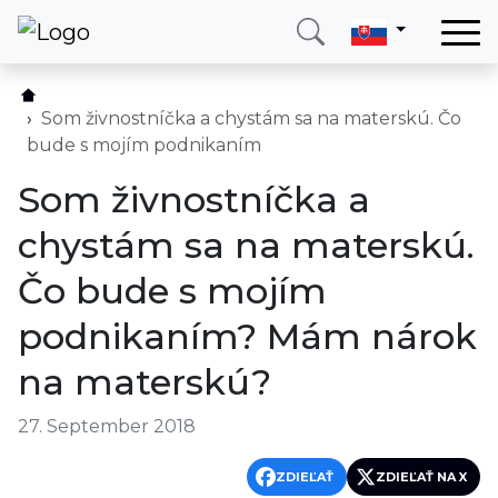
Domov
Služby
Som živnostníčka a chystám sa na materskú. Čo
bude s mojím podnikaním
Krajina
Som živnostníčka a
O nás
chystám sa na materskú.
Blog
Čo bude s mojím
Kontakt
podnikaním? Mám nárok
Zavolajte mi
Prihlásiť sa
na materskú?
27. September 2018
ZDIEĽAŤ
ZDIEĽAŤ NA X