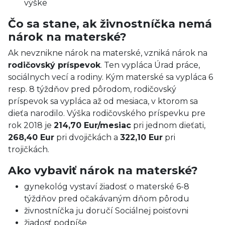
výške
Čo sa stane, ak živnostníčka nemá
nárok na materské?
Ak nevznikne nárok na materské, vzniká nárok na
rodičovský príspevok
. Ten vypláca Úrad práce,
sociálnych vecí a rodiny. Kým materské sa vypláca 6
resp. 8 týždňov pred pôrodom, rodičovský
príspevok sa vypláca až od mesiaca, v ktorom sa
dieťa narodilo. Výška rodičovského príspevku pre
rok 2018 je
214,70 Eur/mesiac
pri jednom dieťati,
268,40 Eur
pri dvojičkách a
322,10 Eur
pri
trojičkách.
Ako vybaviť nárok na materské?
gynekológ vystaví žiadosť o materské 6-8
týždňov pred očakávaným dňom pôrodu
živnostníčka ju doručí Sociálnej poisťovni
žiadosť podpíše