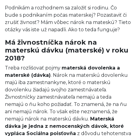
Podnikám a rozhodnem sa založiť si rodinu. Čo
bude s podnikaním počas materskej? Pozastaviť či
zrušiť živnosť? Mám vôbec nárok na mateskú? Tieto
otázky vás iste už napadli. Ako to teda funguje?
Má živnostníčka nárok na
materskú dávku (materské) v roku
2018?
Treba rozlišovať pojmy
materská dovolenka a
materské (dávka)
. Nárok na materskú dovolenku
majú iba zamestnankyne, ktoré o materskú
dovolenku žiadajú svojho zamestnávateľa.
Živnostníčky zamestnávateľa nemajú a teda
nemajú o ňu koho požiadať. To znamená, že na ňu
ani nemajú nárok. To však ešte neznamená, že
nemajú nárok na materskú dávku.
Materská
dávka je jedna z nemocenských dávok, ktoré
vypláca Sociálna poisťovňa
z dôvodu tehotenstva