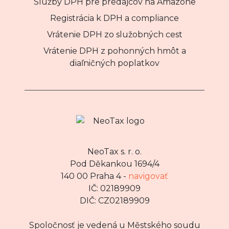
Služby DPH pre predajcov na Amazone
Registrácia k DPH a compliance
Vrátenie DPH zo služobných cest
Vrátenie DPH z pohonných hmôt a
diaľničných poplatkov
NeoTax s. r. o.
Pod Děkankou 1694/4
140 00 Praha 4 -
navigovať
IČ: 02189909
DIČ: CZ02189909
Spoločnosť je vedená u Městského soudu