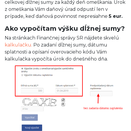
celkovej dĺžnej sumy za každý deň omeškania. Úrok
z omeškania Vám daňový úrad odpustí len v
prípade, keď daňová povinnosť nepresiahne
5 eur.
Ako vypočítam výšku dĺžnej sumy?
Na stránkach Finančnej správy SR nájdete skvelú
kalkulačku.
Po zadaní dĺžnej sumy, dátumu
splatnosti a opísaní overovacieho kódu Vám
kalkulačka vypočíta úrok do dnešného dňa.