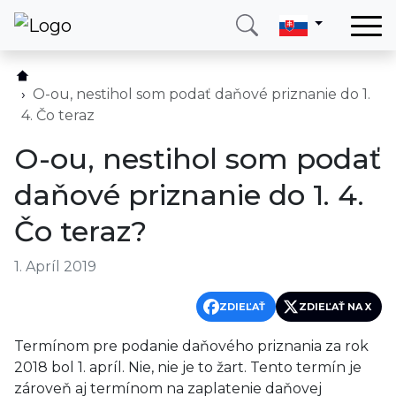
Domov
Služby
O-ou, nestihol som podať daňové priznanie do 1.
4. Čo teraz
Krajina
O-ou, nestihol som podať
O nás
daňové priznanie do 1. 4.
Blog
Čo teraz?
Kontakt
1. Apríl 2019
Zavolajte mi
Prihlásiť sa
ZDIEĽAŤ
ZDIEĽAŤ NA X
Termínom pre podanie daňového priznania za rok
2018 bol 1. apríl. Nie, nie je to žart. Tento termín je
zároveň aj termínom na zaplatenie daňovej