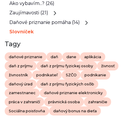
Ako vybavím...? (26)
Zaujímavosti (21)
Daňové priznanie pomáha (14)
Slovníček
Tagy
daňové priznanie
daň
dane
aplikácia
daň z príjmu
daň z príjmu fyzickej osoby
živnosť
živnostník
podnikateľ
SZČO
podnikanie
daňový úrad
daň z príjmu fyzických osôb
zamestnanec
daňové priznanie elektronicky
práca v zahraničí
právnická osoba
zahraničie
Sociálna poisťovňa
daňový bonus na dieťa