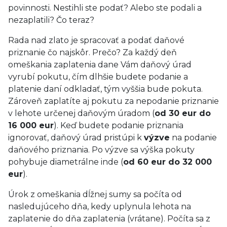
povinnosti. Nestihli ste podať? Alebo ste podali a
nezaplatili? Čo teraz?
Rada nad zlato je spracovať a podať daňové
priznanie čo najskôr. Prečo? Za každý deň
omeškania zaplatenia dane Vám daňový úrad
vyrubí pokutu, čím dlhšie budete podanie a
platenie daní odkladať, tým vyššia bude pokuta.
Zároveň zaplatíte aj pokutu za nepodanie priznanie
v lehote určenej daňovým úradom (
od 30 eur do
16 000 eur
). Keď budete podanie priznania
ignorovať, daňový úrad pristúpi k
výzve
na podanie
daňového priznania. Po výzve sa výška pokuty
pohybuje diametrálne inde (
od 60 eur do 32 000
eur
).
Úrok z omeškania dĺžnej sumy sa počíta od
nasledujúceho dňa, kedy uplynula lehota na
zaplatenie do dňa zaplatenia (vrátane). Počíta sa z