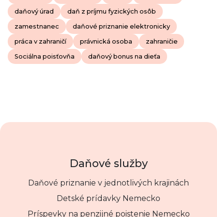
daňový úrad
daň z príjmu fyzických osôb
zamestnanec
daňové priznanie elektronicky
práca v zahraničí
právnická osoba
zahraničie
Sociálna poisťovňa
daňový bonus na dieťa
Daňové služby
Daňové priznanie v jednotlivých krajinách
Detské prídavky Nemecko
Príspevky na penzijné poistenie Nemecko