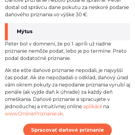
Daňové priznanie nebolo podané správne. Peter
dostal od správcu dane pokutu za neskoré podanie
daňového priznania vo výške 30 €.
Mýtus
Peter bol v domnení, že po 1. apríli už riadne
priznanie nemôže podať, lebo je po termíne. Preto
podal dodatočné priznanie.
Ak ste ešte daňové priznanie nepodali, je najvyšší
čas podať. Ak ste nepožiadali o odklad, daňový úrad
vám okrem pokuty za nepodanie priznania vyrubí aj
penále (ak vyjde daň k úhrade) za každý deň
omeškania. Daňové priznanie si spracujete v
jednoduchej a intuitívnej online
aplikácii
na
www.OnlinePriznanie.sk
.
Spracovať daňové priznanie