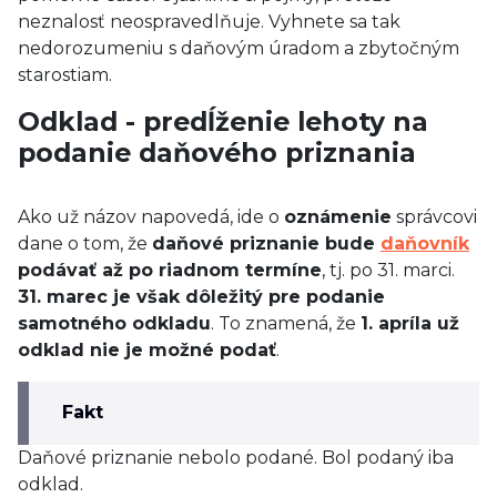
neznalosť neospravedlňuje. Vyhnete sa tak
nedorozumeniu s daňovým úradom a zbytočným
starostiam.
Odklad - predĺženie lehoty na
podanie daňového priznania
Ako už názov napovedá, ide o
oznámenie
správcovi
dane o tom, že
daňové priznanie bude
daňovník
podávať až po riadnom termíne
, tj. po 31. marci.
31. marec je však dôležitý pre podanie
samotného odkladu
. To znamená, že
1. apríla už
odklad nie je možné podať
.
Fakt
Daňové priznanie nebolo podané. Bol podaný iba
odklad.