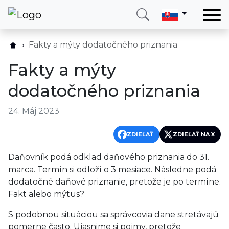
Domov
Fakty a mýty dodatočného priznania
Služby
Fakty a mýty
Krajina
dodatočného priznania
O nás
24. Máj 2023
Blog
Kontakt
ZDIEĽAŤ
ZDIEĽAŤ NA X
Daňovník podá odklad daňového priznania do 31.
Zavolajte mi
Prihlásiť sa
marca. Termín si odloží o 3 mesiace. Následne podá
dodatočné daňové priznanie, pretože je po termíne.
Fakt alebo mýtus?
S podobnou situáciou sa správcovia dane stretávajú
pomerne často. Ujasnime si pojmy, pretože