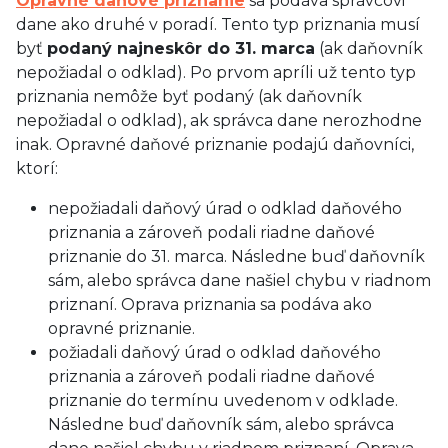
Opravné daňové priznanie
sa podáva správcovi
dane ako druhé v poradí. Tento typ priznania musí
byť
podaný najneskôr do 31. marca
(ak daňovník
nepožiadal o odklad). Po prvom apríli už tento typ
priznania nemôže byť podaný (ak daňovník
nepožiadal o odklad), ak správca dane nerozhodne
inak. Opravné daňové priznanie podajú daňovníci,
ktorí:
nepožiadali daňový úrad o odklad daňového
priznania a zároveň podali riadne daňové
priznanie do 31. marca. Následne buď daňovník
sám, alebo správca dane našiel chybu v riadnom
priznaní. Oprava priznania sa podáva ako
opravné priznanie.
požiadali daňový úrad o odklad daňového
priznania a zároveň podali riadne daňové
priznanie do termínu uvedenom v odklade.
Následne buď daňovník sám, alebo správca