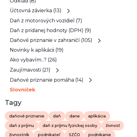
Odklad (8)
Účtovná závierka (13)
Daň z motorových vozidiel (7)
Daň z pridanej hodnoty (DPH) (9)
Daňové priznanie v zahraničí (105)
Novinky k aplikácii (19)
Ako vybavím...? (26)
Zaujímavosti (21)
Daňové priznanie pomáha (14)
Slovníček
Tagy
daňové priznanie
daň
dane
aplikácia
daň z príjmu
daň z príjmu fyzickej osoby
živnosť
živnostník
podnikateľ
SZČO
podnikanie