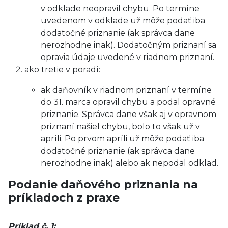
v odklade neopravil chybu. Po termíne
uvedenom v odklade už môže podať iba
dodatočné priznanie (ak správca dane
nerozhodne inak). Dodatočným priznaní sa
opravia údaje uvedené v riadnom priznaní.
ako tretie v poradí:
ak daňovník v riadnom priznaní v termíne
do 31. marca opravil chybu a podal opravné
priznanie. Správca dane však aj v opravnom
priznaní našiel chybu, bolo to však už v
apríli. Po prvom apríli už môže podať iba
dodatočné priznanie (ak správca dane
nerozhodne inak) alebo ak nepodal odklad.
Podanie daňového priznania na
príkladoch z praxe
Príklad č. 1: