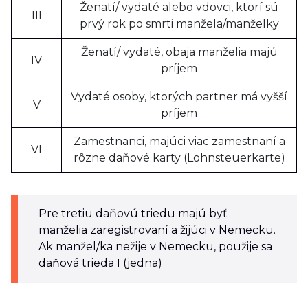
Ženatí/ vydaté alebo vdovci, ktorí sú
III
prvý rok po smrti manžela/manželky
Ženatí/ vydaté, obaja manželia majú
IV
príjem
Vydaté osoby, ktorých partner má vyšší
V
príjem
Zamestnanci, majúci viac zamestnaní a
VI
rôzne daňové karty (Lohnsteuerkarte)
Pre tretiu daňovú triedu majú byť
manželia zaregistrovaní a žijúci v Nemecku.
Ak manžel/ka nežije v Nemecku, použije sa
daňová trieda I (jedna)