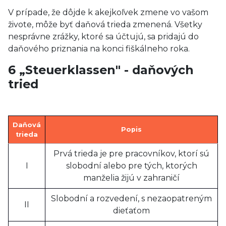
V prípade, že dôjde k akejkoľvek zmene vo vašom
živote, môže byť daňová trieda zmenená. Všetky
nesprávne zrážky, ktoré sa účtujú, sa pridajú do
daňového priznania na konci fiškálneho roka.
6 „Steuerklassen" - daňových
tried
Daňová
Popis
trieda
Prvá trieda je pre pracovníkov, ktorí sú
I
slobodní alebo pre tých, ktorých
manželia žijú v zahraničí
Slobodní a rozvedení, s nezaopatreným
II
dieťaťom