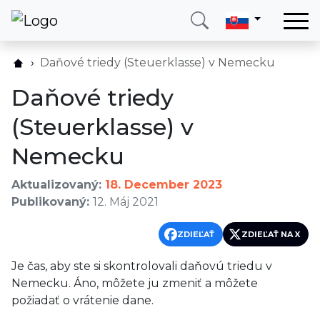
Domov
Daňové triedy (Steuerklasse) v Nemecku
Služby
Daňové triedy
Krajina
(Steuerklasse) v
O nás
Nemecku
Blog
Kontakt
Aktualizovaný:
18. December 2023
Publikovaný:
12. Máj 2021
Zavolajte mi
Prihlásiť sa
ZDIEĽAŤ
ZDIEĽAŤ NA X
Je čas, aby ste si skontrolovali daňovú triedu v
Nemecku. Áno, môžete ju zmeniť a môžete
požiadať o vrátenie dane.