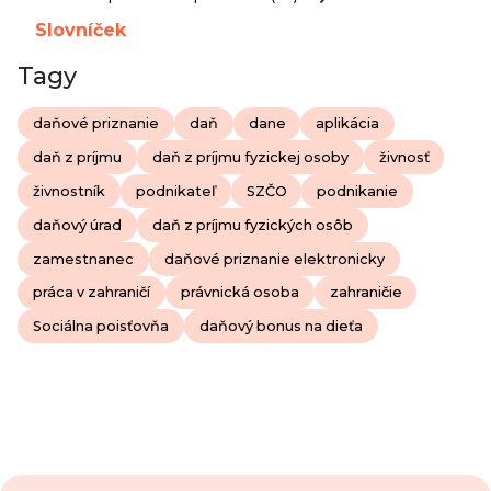
Slovníček
Tagy
daňové priznanie
daň
dane
aplikácia
daň z príjmu
daň z príjmu fyzickej osoby
živnosť
živnostník
podnikateľ
SZČO
podnikanie
daňový úrad
daň z príjmu fyzických osôb
zamestnanec
daňové priznanie elektronicky
práca v zahraničí
právnická osoba
zahraničie
Sociálna poisťovňa
daňový bonus na dieťa