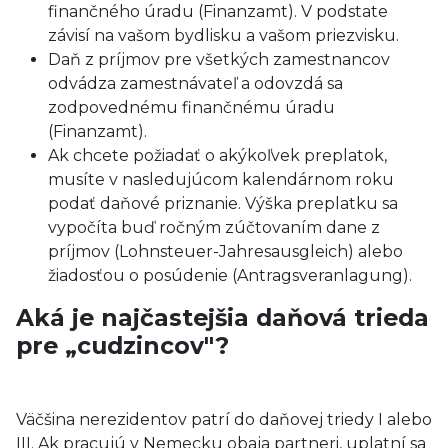
finančného úradu (Finanzamt). V podstate
závisí na vašom bydlisku a vašom priezvisku.
Daň z príjmov pre všetkých zamestnancov
odvádza zamestnávateľ a odovzdá sa
zodpovednému finančnému úradu
(Finanzamt).
Ak chcete požiadať o akýkoľvek preplatok,
musíte v nasledujúcom kalendárnom roku
podať daňové priznanie. Výška preplatku sa
vypočíta buď ročným zúčtovaním dane z
príjmov (Lohnsteuer-Jahresausgleich) alebo
žiadosťou o posúdenie (Antragsveranlagung).
Aká je najčastejšia daňová trieda
pre „cudzincov"?
Väčšina nerezidentov patrí do daňovej triedy I alebo
III. Ak pracujú v Nemecku obaja partneri, uplatní sa