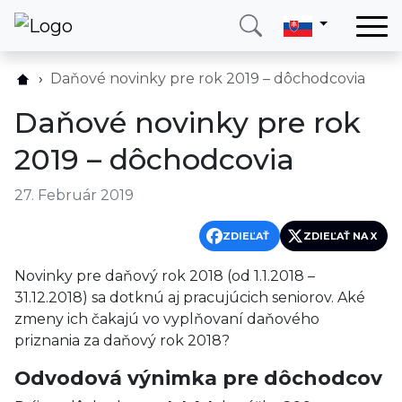
Domov
Daňové novinky pre rok 2019 – dôchodcovia
Služby
Daňové novinky pre rok
Krajina
2019 – dôchodcovia
O nás
27. Február 2019
Blog
Kontakt
ZDIEĽAŤ
ZDIEĽAŤ NA X
Novinky pre daňový rok 2018 (od 1.1.2018 –
Zavolajte mi
Prihlásiť sa
31.12.2018) sa dotknú aj pracujúcich seniorov. Aké
zmeny ich čakajú vo vyplňovaní daňového
priznania za daňový rok 2018?
Odvodová výnimka pre dôchodcov