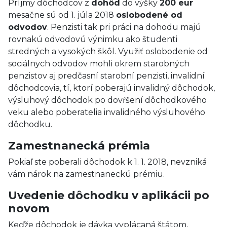
Príjmy dôchodcov z
dohôd
do výšky
200 eur
mesačne sú od 1. júla 2018
oslobodené od
odvodov
. Penzisti tak pri práci na dohodu majú
rovnakú odvodovú výnimku ako študenti
stredných a vysokých škôl. Využiť oslobodenie od
sociálnych odvodov mohli okrem starobných
penzistov aj predčasní starobní penzisti, invalidní
dôchodcovia, tí, ktorí poberajú invalidný dôchodok,
výsluhový dôchodok po dovŕšení dôchodkového
veku alebo poberatelia invalidného výsluhového
dôchodku.
Zamestnanecká prémia
Pokiaľ ste poberali dôchodok k 1. 1. 2018, nevzniká
vám nárok na zamestnaneckú prémiu.
Uvedenie dôchodku v aplikácii po
novom
Keďže dôchodok je dávka vyplácaná štátom,