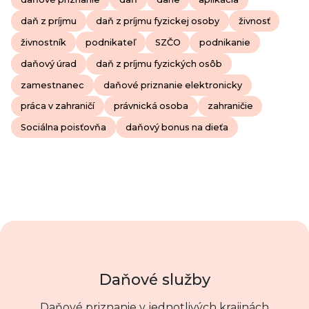
daň z príjmu
daň z príjmu fyzickej osoby
živnosť
živnostník
podnikateľ
SZČO
podnikanie
daňový úrad
daň z príjmu fyzických osôb
zamestnanec
daňové priznanie elektronicky
práca v zahraničí
právnická osoba
zahraničie
Sociálna poisťovňa
daňový bonus na dieťa
Daňové služby
Daňové priznanie v jednotlivých krajinách