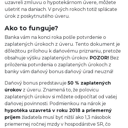
uzavreli zmluvu o hypotekárnom úvere, môžete
ušetriť na daniach. V prvých rokoch totiž splácate
úrok z poskytnutého úveru.
Ako to funguje?
Banka vám na konci roka pošle potvrdenie o
zaplatených úrokoch z úveru. Tento dokument je
dôležitou prílohou k daňovému priznaniu, pretože
obsahuje výšku zaplatených úrokov.
POZOR!
Bez
priloženia potvrdenia o zaplatených úrokoch z
banky vám daňový bonus daňový úrad neuzná!
Daňový bonus predstavuje
50 % zaplatených
úrokov
z úveru. Znamená to, že polovicu
zaplatených úrokov si môžete odpočítať od vašej
daňovej povinnosti. Podmienkou na nárok je
hypotéka uzavretá v roku 2018 a priemerný
príjem
žiadateľa musí byť nižší ako 1,3 násobok
priemernej ročnej mzdy v hospodárstve SR, čo