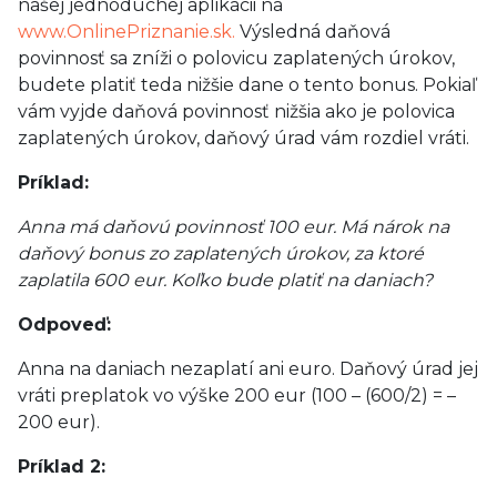
našej jednoduchej aplikácii na
www.OnlinePriznanie.sk.
Výsledná daňová
povinnosť sa zníži o polovicu zaplatených úrokov,
budete platiť teda nižšie dane o tento bonus. Pokiaľ
vám vyjde daňová povinnosť nižšia ako je polovica
zaplatených úrokov, daňový úrad vám rozdiel vráti.
Príklad:
Anna má daňovú povinnosť 100 eur. Má nárok na
daňový bonus zo zaplatených úrokov, za ktoré
zaplatila 600 eur. Koľko bude platiť na daniach?
Odpoveď:
Anna na daniach nezaplatí ani euro. Daňový úrad jej
vráti preplatok vo výške 200 eur (100 – (600/2) = –
200 eur).
Príklad 2: