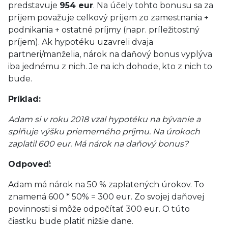
predstavuje
954 eur
. Na účely tohto bonusu sa za
príjem považuje celkový príjem zo zamestnania +
podnikania + ostatné príjmy (napr. príležitostný
príjem). Ak hypotéku uzavreli dvaja
partneri/manželia, nárok na daňový bonus vyplýva
iba jednému z nich. Je na ich dohode, kto z nich to
bude.
Príklad:
Adam si v roku 2018 vzal hypotéku na bývanie a
splňuje výšku priemerného príjmu. Na úrokoch
zaplatil 600 eur. Má nárok na daňový bonus?
Odpoveď:
Adam má nárok na 50 % zaplatených úrokov. To
znamená 600 * 50% = 300 eur. Zo svojej daňovej
povinnosti si môže odpočítať 300 eur. O túto
čiastku bude platiť nižšie dane.