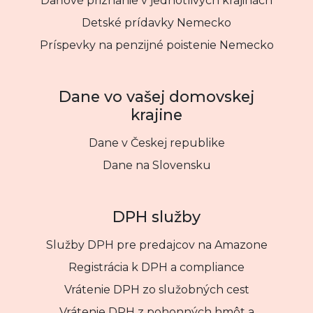
Daňové priznanie v jednotlivých krajinách
Detské prídavky Nemecko
Príspevky na penzijné poistenie Nemecko
Dane vo vašej domovskej
krajine
Dane v Českej republike
Dane na Slovensku
DPH služby
Služby DPH pre predajcov na Amazone
Registrácia k DPH a compliance
Vrátenie DPH zo služobných cest
Vrátenie DPH z pohonných hmôt a