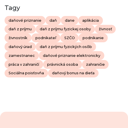
Tagy
daňové priznanie
daň
dane
aplikácia
daň z príjmu
daň z príjmu fyzickej osoby
živnosť
živnostník
podnikateľ
SZČO
podnikanie
daňový úrad
daň z príjmu fyzických osôb
zamestnanec
daňové priznanie elektronicky
práca v zahraničí
právnická osoba
zahraničie
Sociálna poisťovňa
daňový bonus na dieťa