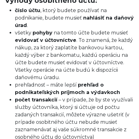
Výhody osobitného účtu:
číslo účtu
, ktorý budete používať na
podnikanie, budete musieť
nahlásiť na daňový
úrad
.
všetky
pohyby
na tomto účte budete musieť
evidovať v účtovníctve
. To znamená, že každý
nákup, za ktorý zaplatíte bankovou kartou,
každý výber z bankomatu, každú operáciu na
účte budete musieť evidovať v účtovníctve.
Všetky operácie na účte budú k dispozícii
daňovému úradu.
prehľadnosť – máte lepší
prehľad o
podnikateľských príjmoch a výdavkoch
počet transakcií
– v prípade, že by ste využívali
služby účtovníka, ktorý si účtuje od počtu
zadaných transakcií, môžete výrazne ušetriť (v
prípade osobitného účtu nebude musieť
zaznamenávať aj vaše súkromné transakcie z
osobného účtu do účtovníctva)