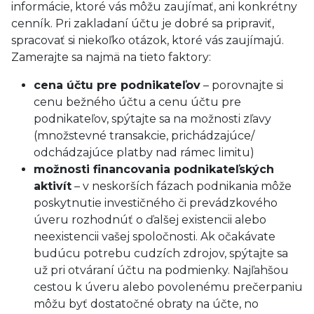
informácie, ktoré vás môžu zaujímať, ani konkrétny
cenník. Pri zakladaní účtu je dobré sa pripraviť,
spracovať si niekoľko otázok, ktoré vás zaujímajú.
Zamerajte sa najmä na tieto faktory:
cena účtu pre podnikateľov
– porovnajte si
cenu bežného účtu a cenu účtu pre
podnikateľov, spýtajte sa na možnosti zľavy
(množstevné transakcie, prichádzajúce/
odchádzajúce platby nad rámec limitu)
možnosti financovania podnikateľských
aktivít
– v neskorších fázach podnikania môže
poskytnutie investičného či prevádzkového
úveru rozhodnúť o ďalšej existencii alebo
neexistencii vašej spoločnosti. Ak očakávate
budúcu potrebu cudzích zdrojov, spýtajte sa
už pri otváraní účtu na podmienky. Najľahšou
cestou k úveru alebo povolenému prečerpaniu
môžu byť dostatočné obraty na účte, no