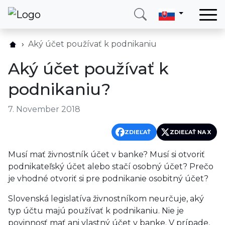
Domov
Aký účet používať k podnikaniu
Služby
Aký účet používať k
Krajina
podnikaniu?
O nás
7. November 2018
Blog
Kontakt
ZDIEĽAŤ
ZDIEĽAŤ NA X
Musí mať živnostník účet v banke? Musí si otvoriť
Zavolajte mi
Prihlásiť sa
podnikateľský účet alebo stačí osobný účet? Prečo
je vhodné otvoriť si pre podnikanie osobitný účet?
Slovenská legislatíva živnostníkom neurčuje, aký
typ účtu majú používať k podnikaniu. Nie je
povinnosť mať ani vlastný účet v banke. V prípade,