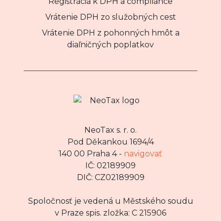
Registrácia k DPH a compliance
Vrátenie DPH zo služobných cest
Vrátenie DPH z pohonných hmôt a
diaľničných poplatkov
NeoTax s. r. o.
Pod Děkankou 1694/4
140 00 Praha 4 -
navigovať
IČ: 02189909
DIČ: CZ02189909
Spoločnosť je vedená u Městského soudu
v Praze spis. zložka: C 215906