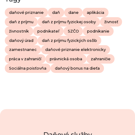
daňové priznanie
daň
dane
aplikácia
daň z príjmu
daň z príjmu fyzickej osoby
živnosť
živnostník
podnikateľ
SZČO
podnikanie
daňový úrad
daň z príjmu fyzických osôb
zamestnanec
daňové priznanie elektronicky
práca v zahraničí
právnická osoba
zahraničie
Sociálna poisťovňa
daňový bonus na dieťa
Daňové služby