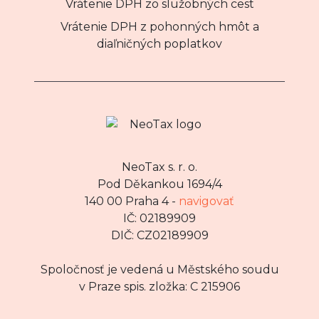
Vrátenie DPH zo služobných cest
Vrátenie DPH z pohonných hmôt a
diaľničných poplatkov
NeoTax s. r. o.
Pod Děkankou 1694/4
140 00 Praha 4 -
navigovať
IČ: 02189909
DIČ: CZ02189909
Spoločnosť je vedená u Městského soudu
v Praze spis. zložka: C 215906