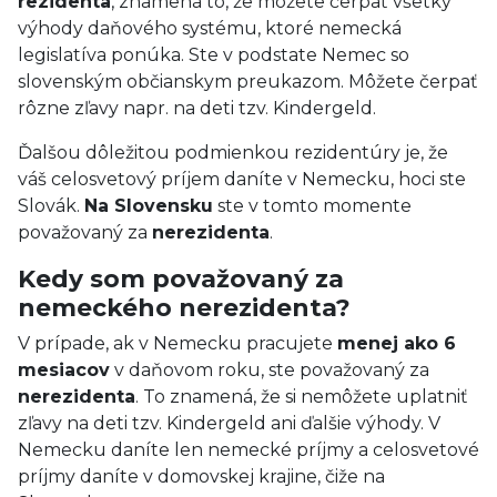
rezidenta
, znamená to, že môžete čerpať všetky
výhody daňového systému, ktoré nemecká
legislatíva ponúka. Ste v podstate Nemec so
slovenským občianskym preukazom. Môžete čerpať
rôzne zľavy napr. na deti tzv. Kindergeld.
Ďalšou dôležitou podmienkou rezidentúry je, že
váš celosvetový príjem daníte v Nemecku, hoci ste
Slovák.
Na Slovensku
ste v tomto momente
považovaný za
nerezidenta
.
Kedy som považovaný za
nemeckého nerezidenta?
V prípade, ak v Nemecku pracujete
menej ako 6
mesiacov
v daňovom roku, ste považovaný za
nerezidenta
. To znamená, že si nemôžete uplatniť
zľavy na deti tzv. Kindergeld ani ďalšie výhody. V
Nemecku daníte len nemecké príjmy a celosvetové
príjmy daníte v domovskej krajine, čiže na