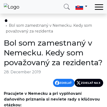
Domov
Služby
Bol som zamestnaný v Nemecku. Kedy som
považovaný za rezidenta
Krajina
Bol som zamestnaný v
O nás
Nemecku. Kedy som
Blog
považovaný za rezidenta?
Kontakt
28. December 2019
Zavolajte mi
Prihlásiť sa
ZDIEĽAŤ
ZDIEĽAŤ NA X
Pracujete v Nemecku a pri vyplňovaní
daňového priznania si neviete rady s kľúčovou
otázkou: