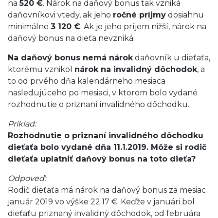
na
520 €
. Nárok na daňový bonus tak vzniká
daňovníkovi vtedy, ak jeho
ročné príjmy
dosiahnu
minimálne
3 120 €
. Ak je jeho príjem nižší, nárok na
daňový bonus na dieťa nevzniká.
Na daňový bonus nemá nárok
daňovník u dieťaťa,
ktorému vznikol
nárok na invalidný dôchodok
, a
to od prvého dňa kalendárneho mesiaca
nasledujúceho po mesiaci, v ktorom bolo vydané
rozhodnutie o priznaní invalidného dôchodku.
Príklad:
Rozhodnutie o priznaní invalidného dôchodku
dieťaťa bolo vydané dňa 11.1.2019. Môže si rodič
dieťaťa uplatniť daňový bonus na toto dieťa?
Odpoveď:
Rodič dieťaťa má nárok na daňový bonus za mesiac
január 2019 vo výške 22.17 €. Keďže v januári bol
dieťaťu priznaný invalidný dôchodok, od februára