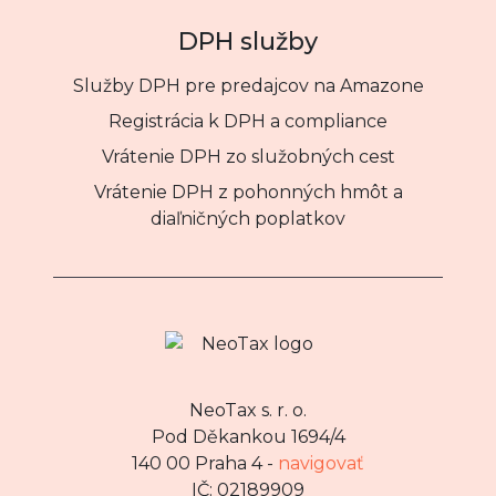
DPH služby
Služby DPH pre predajcov na Amazone
Registrácia k DPH a compliance
Vrátenie DPH zo služobných cest
Vrátenie DPH z pohonných hmôt a
diaľničných poplatkov
NeoTax s. r. o.
Pod Děkankou 1694/4
140 00 Praha 4 -
navigovať
IČ: 02189909