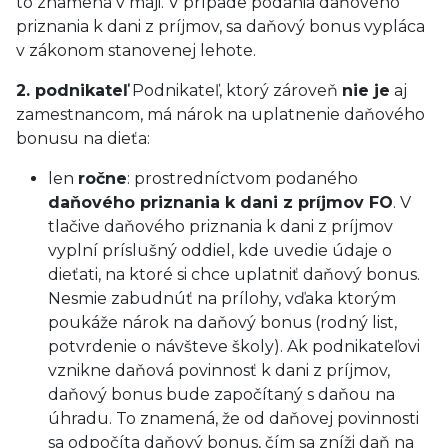
to znamená v máji. V prípade podania daňového
priznania k dani z príjmov, sa daňový bonus vypláca
v zákonom stanovenej lehote.
2. podnikateľ
Podnikateľ, ktorý zároveň
nie je
aj
zamestnancom, má nárok na uplatnenie daňového
bonusu na dieťa:
len
ročne
: prostredníctvom podaného
daňového priznania k dani z príjmov FO
. V
tlačive daňového priznania k dani z príjmov
vyplní príslušný oddiel, kde uvedie údaje o
dieťati, na ktoré si chce uplatniť daňový bonus.
Nesmie zabudnúť na prílohy, vďaka ktorým
poukáže nárok na daňový bonus (rodný list,
potvrdenie o návšteve školy). Ak podnikateľovi
vznikne daňová povinnosť k dani z príjmov,
daňový bonus bude započítaný s daňou na
úhradu. To znamená, že od daňovej povinnosti
sa odpočíta daňový bonus, čím sa zníži daň na