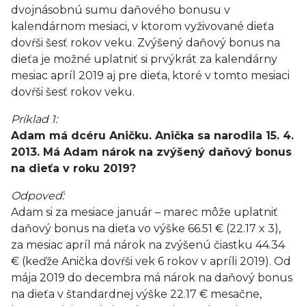
dvojnásobnú sumu daňového bonusu v
kalendárnom mesiaci, v ktorom vyživované dieťa
dovŕši šesť rokov veku. Zvýšený daňový bonus na
dieťa je možné uplatniť si prvýkrát za kalendárny
mesiac apríl 2019 aj pre dieťa, ktoré v tomto mesiaci
dovŕši šesť rokov veku.
Príklad 1:
Adam má dcéru Aničku. Anička sa narodila 15. 4.
2013. Má Adam nárok na zvýšený daňový bonus
na dieťa v roku 2019?
Odpoveď:
Adam si za mesiace január – marec môže uplatniť
daňový bonus na dieťa vo výške 66.51 € (22.17 x 3),
za mesiac apríl má nárok na zvýšenú čiastku 44.34
€ (keďže Anička dovŕši vek 6 rokov v apríli 2019). Od
mája 2019 do decembra má nárok na daňový bonus
na dieťa v štandardnej výške 22.17 € mesačne,