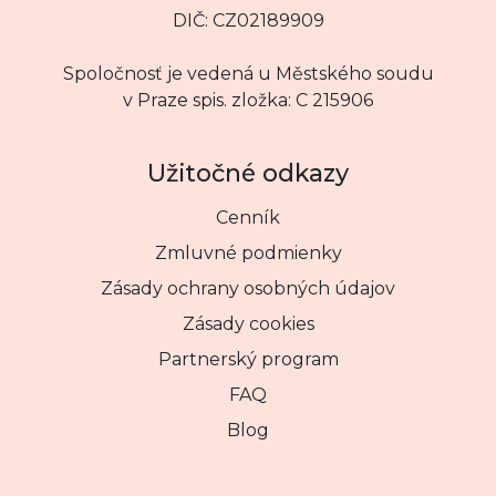
DIČ: CZ02189909
Spoločnosť je vedená u Městského soudu
v Praze spis. zložka: C 215906
Užitočné odkazy
Cenník
Zmluvné podmienky
Zásady ochrany osobných údajov
Zásady cookies
Partnerský program
FAQ
Blog