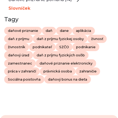
Slovníček
Tagy
daňové priznanie
daň
dane
aplikácia
daň z príjmu
daň z príjmu fyzickej osoby
živnosť
živnostník
podnikateľ
SZČO
podnikanie
daňový úrad
daň z príjmu fyzických osôb
zamestnanec
daňové priznanie elektronicky
práca v zahraničí
právnická osoba
zahraničie
Sociálna poisťovňa
daňový bonus na dieťa