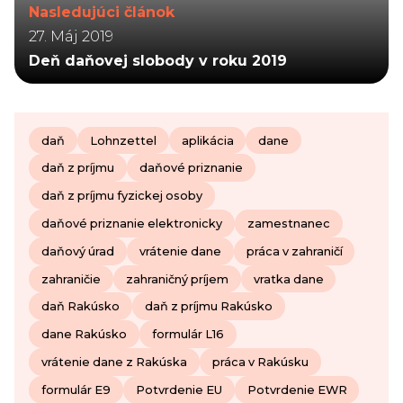
Nasledujúci článok
27. Máj 2019
Deň daňovej slobody v roku 2019
daň
Lohnzettel
aplikácia
dane
daň z príjmu
daňové priznanie
daň z príjmu fyzickej osoby
daňové priznanie elektronicky
zamestnanec
daňový úrad
vrátenie dane
práca v zahraničí
zahraničie
zahraničný príjem
vratka dane
daň Rakúsko
daň z príjmu Rakúsko
dane Rakúsko
formulár L16
vrátenie dane z Rakúska
práca v Rakúsku
formulár E9
Potvrdenie EU
Potvrdenie EWR