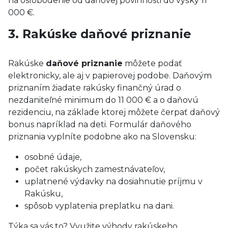
na oslobodenie od daňovej povinnosti do výšky 11
000 €.
3. Rakúske daňové priznanie
Rakúske
daňové priznanie
môžete podať
elektronicky, ale aj v papierovej podobe. Daňovým
priznaním žiadate rakúsky finančný úrad o
nezdaniteľné minimum do 11 000 € a o daňovú
rezidenciu, na základe ktorej môžete čerpať daňový
bonus napríklad na deti. Formulár daňového
priznania vyplníte podobne ako na Slovensku:
osobné údaje,
počet rakúskych zamestnávateľov,
uplatnené výdavky na dosiahnutie príjmu v
Rakúsku,
spôsob vyplatenia preplatku na dani.
Týka sa vás to? Využite výhody rakúskeho