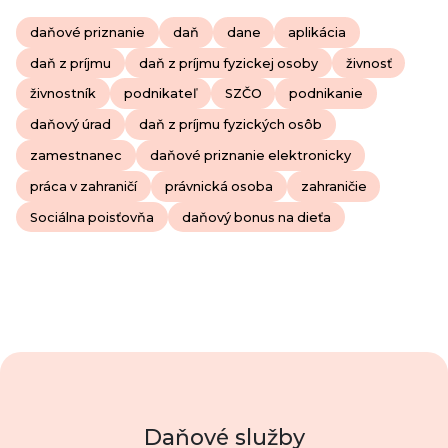
daňové priznanie
daň
dane
aplikácia
daň z príjmu
daň z príjmu fyzickej osoby
živnosť
živnostník
podnikateľ
SZČO
podnikanie
daňový úrad
daň z príjmu fyzických osôb
zamestnanec
daňové priznanie elektronicky
práca v zahraničí
právnická osoba
zahraničie
Sociálna poisťovňa
daňový bonus na dieťa
Daňové služby