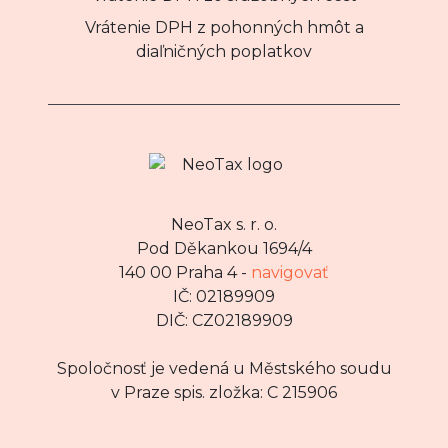
Vrátenie DPH z pohonných hmôt a
diaľničných poplatkov
NeoTax s. r. o.
Pod Děkankou 1694/4
140 00 Praha 4 -
navigovať
IČ: 02189909
DIČ: CZ02189909
Spoločnosť je vedená u Městského soudu
v Praze spis. zložka: C 215906