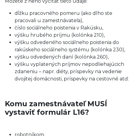
Môžete z neho vyčítať tieto údaje:
dĺžku pracovného pomeru (ako dlho ste
pracovali u zamestnávateľa),
číslo sociálneho poistenia v Rakúsku,
výšku hrubého príjmu (kolónka 210),
výšku odvedeného sociálneho poistenia do
rakúskeho sociálneho systému (kolónka 230),
výšku odvedených daní (kolónka 260),
výšku vyplatených príjmov nepodliehajúcich
zdaneniu – napr. diéty, príspevky na vedenie
dvojitej domácnosti, príspevky na cestovné atď.
Komu zamestnávateľ MUSÍ
vystaviť formulár L16?
robotníkom,