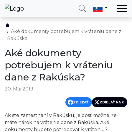
Domov
Služby
Aké dokumenty potrebujem k vráteniu dane z
Rakúska
Krajina
Aké dokumenty
O nás
potrebujem k vráteniu
Blog
dane z Rakúska?
Kontakt
20. Máj 2019
Zavolajte mi
Prihlásiť sa
ZDIEĽAŤ
ZDIEĽAŤ NA X
Ak ste zamestnaní v Rakúsku, je dosť možné, že
máte nárok na vrátenie dane z Rakúska. Aké
dokumenty budete potrebovať k vráteniu?