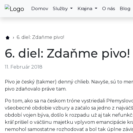
Domov
Služby
Krajina
O nás
Blog
6. diel: Zdaňme pivo!
6. diel: Zdaňme pivo!
11. Február 2018
Pivo je český (takmer) denný chlieb. Navyše, sú to ment
pivo zdaňovalo práve tam.
Po tom, ako sa na českom tróne vystriedali Přemyslo
všeobecné obdobie vzbury a začalo sa jedno z najväčší
období vojen býva, došlo k rozpadu už aj tak nefun
kráľ prišiel o väčšinu majetku vplyvom emancipácie k
nemohol samostatne rozhodovať a bol tak úplne závislý