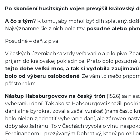
Po skončení husitských vojen prevýšil kráľovský d
A čo s tým
? K tomu, aby mohol byť dlh splatený, doš
Najvýznamnejšie z nich bolo tzv.
posudné alebo pivn
Posudné = daň z piva
V českých územiach sa vždy veľa varilo a pilo pivo. Zd
príjem do kráľovskej pokladnice. Preto bolo posudné 
tejto dobe veľkú moc, a tak si vydobila zaujímav
bolo od výberu oslobodené
. Že vám to niečo pripo
päťsto rokmi.
Nástup Habsburgovcov na český trón
(1526) sa nies
vyberaniu daní. Tak ako sa Habsburgovci snažili posi
daní silne byrokratizoval a začal vznikať (nami často
bolo nielen zjednotiť vyberanie daní, ale zároveň nasta
doby ako šafránu. To v Čechách vyvolalo vlnu nespoko
Ferdinandom I. prezývaným Dobrotivý, ktorý položil