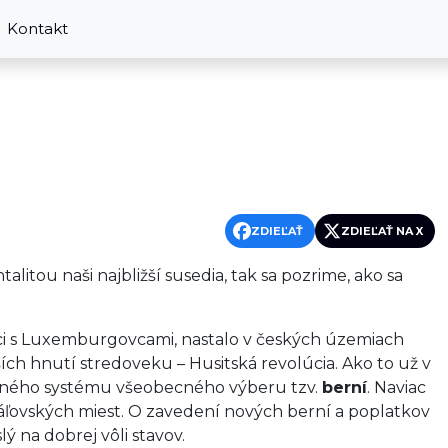
Kontakt
ZDIEĽAŤ
ZDIEĽAŤ NA X
alitou naši najbližší susedia, tak sa pozrime, ako sa
vci s Luxemburgovcami, nastalo v českých územiach
ch hnutí stredoveku – Husitská revolúcia. Ako to už v
kčného systému všeobecného výberu tzv.
berní
. Naviac
ráľovských miest. O zavedení nových berní a poplatkov
 na dobrej vôli stavov.