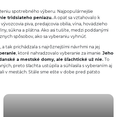
eniu spotrebného výberu. Najpopulárnejšie
ie tridsiateho peniazu.
A opäť sa vzťahovalo k
 vývozcovia piva, predajcovia obilia, vína, hovädzieho
 vlny, súkna a plátna. Ako asi tušíte, medzi poddanými
znych spôsobov, ako sa vyberaniu vyhnúť.
 a tak prichádzala s najrôznejšími návrhmi na jej
beranie
, ktoré nahradzovalo vyberanie za imanie.
Jeho
anské a mestské domy, ale šľachtické už nie.
To
ých, preto šľachta ustúpila a súhlasila s vyberaním aj
ali v mestách. Stále sme ešte v dobe pred päťsto