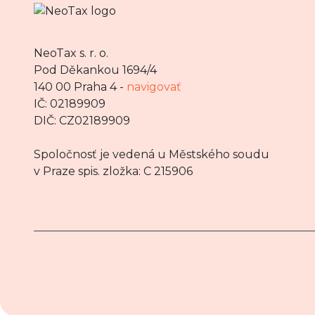
NeoTax s. r. o.
Pod Děkankou 1694/4
140 00 Praha 4 -
navigovať
IČ: 02189909
DIČ: CZ02189909
Spoločnosť je vedená u Městského soudu
v Praze spis. zložka: C 215906