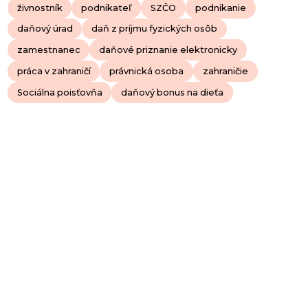
živnostník
podnikateľ
SZČO
podnikanie
daňový úrad
daň z príjmu fyzických osôb
zamestnanec
daňové priznanie elektronicky
práca v zahraničí
právnická osoba
zahraničie
Sociálna poisťovňa
daňový bonus na dieťa