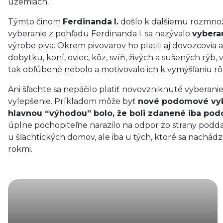
územiach.
Týmto činom
Ferdinanda
I.
došlo k ďalšiemu rozmnož
vyberanie z pohľadu Ferdinanda I. sa nazývalo
vyberan
výrobe piva. Okrem pivovarov ho platili aj dovozcovia a
dobytku, koní, oviec, kôz, svíň, živých a sušených rýb,
tak obľúbené nebolo a motivovalo ich k vymýšľaniu rô
Ani šľachte sa nepáčilo platiť novovzniknuté vyberanie,
vylepšenie. Príkladom môže byť
nové podomové vy
hlavnou “výhodou” bolo, že boli zdanené iba podd
úplne pochopiteľne narazilo na odpor zo strany poddan
u šľachtických domov, ale iba u tých, ktoré sa nachádz
rokmi.