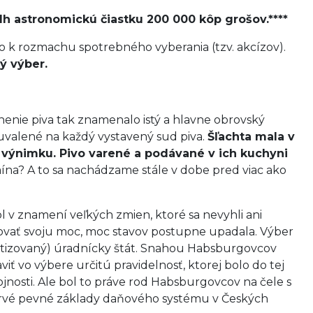
lh astronomickú čiastku 200 000 kôp grošov.****
lo k rozmachu spotrebného vyberania (tzv. akcízov).
ý výber.
anenie piva tak znamenalo istý a hlavne obrovský
uvalené na každý vystavený sud piva.
Šľachta mala v
ú výnimku. Pivo varené a podávané v ich kuchyni
mína? A to sa nachádzame stále v dobe pred viac ako
ol v znamení veľkých zmien, ktoré sa nevyhli ani
lňovať svoju moc, moc stavov postupne upadala. Výber
 kritizovaný) úradnícky štát. Snahou Habsburgovcov
viť vo výbere určitú pravidelnosť, ktorej bolo do tej
jnosti. Ale bol to práve rod Habsburgovcov na čele s
 prvé pevné základy daňového systému v Českých