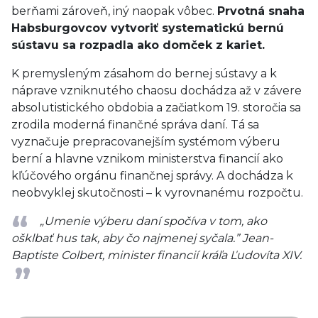
berňami zároveň, iný naopak vôbec.
Prvotná snaha
Habsburgovcov vytvoriť systematickú bernú
sústavu sa rozpadla ako domček z kariet.
K premysleným zásahom do bernej sústavy a k
náprave vzniknutého chaosu dochádza až v závere
absolutistického obdobia a začiatkom 19. storočia sa
zrodila moderná finančné správa daní. Tá sa
vyznačuje prepracovanejším systémom výberu
berní a hlavne vznikom ministerstva financií ako
kľúčového orgánu finančnej správy. A dochádza k
neobvyklej skutočnosti – k vyrovnanému rozpočtu.
„Umenie výberu daní spočíva v tom, ako
ošklbať hus tak, aby čo najmenej syčala.”
Jean-
Baptiste Colbert, minister financií kráľa Ľudovíta XIV.