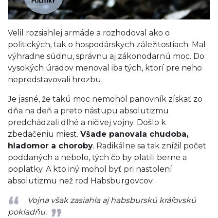
Velil rozsiahlej armáde a rozhodoval ako o
politických, tak o hospodárskych záležitostiach. Mal
výhradne súdnu, správnu aj zákonodarnú moc. Do
vysokých úradov menoval iba tých, ktorí pre neho
nepredstavovali hrozbu.
Je jasné, že takú moc nemohol panovník získať zo
dňa na deň a preto nástupu absolutizmu
predchádzali dlhé a ničivej vojny. Došlo k
zbedačeniu miest.
Všade panovala chudoba,
hladomor a choroby
. Radikálne sa tak znížil počet
poddaných a nebolo, tých čo by platili berne a
poplatky. A kto iný mohol byť pri nastolení
absolutizmu než rod Habsburgovcov.
Vojna však zasiahla aj habsburskú kráľovskú
pokladňu.