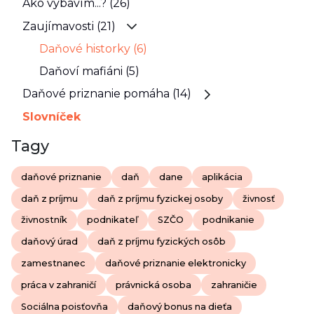
Ako vybavím...? (26)
Zaujímavosti (21)
Daňové historky (6)
Daňoví mafiáni (5)
Daňové priznanie pomáha (14)
Slovníček
Tagy
daňové priznanie
daň
dane
aplikácia
daň z príjmu
daň z príjmu fyzickej osoby
živnosť
živnostník
podnikateľ
SZČO
podnikanie
daňový úrad
daň z príjmu fyzických osôb
zamestnanec
daňové priznanie elektronicky
práca v zahraničí
právnická osoba
zahraničie
Sociálna poisťovňa
daňový bonus na dieťa