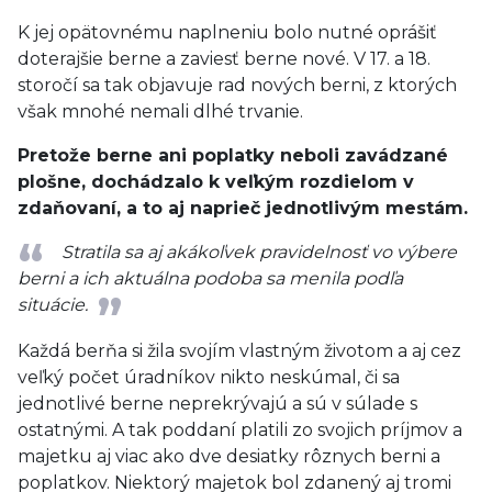
K jej opätovnému naplneniu bolo nutné oprášiť
doterajšie berne a zaviesť berne nové. V 17. a 18.
storočí sa tak objavuje rad nových berni, z ktorých
však mnohé nemali dlhé trvanie.
Pretože berne ani poplatky neboli zavádzané
plošne, dochádzalo k veľkým rozdielom v
zdaňovaní, a to aj naprieč jednotlivým mestám.
Stratila sa aj akákoľvek pravidelnosť vo výbere
berni a ich aktuálna podoba sa menila podľa
situácie.
Každá berňa si žila svojím vlastným životom a aj cez
veľký počet úradníkov nikto neskúmal, či sa
jednotlivé berne neprekrývajú a sú v súlade s
ostatnými. A tak poddaní platili zo svojich príjmov a
majetku aj viac ako dve desiatky rôznych berni a
poplatkov. Niektorý majetok bol zdanený aj tromi