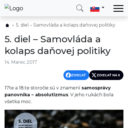
Domov
5. diel – Samovláda a kolaps daňovej politiky
Služby
5. diel – Samovláda a
Krajina
kolaps daňovej politiky
O nás
14. Marec 2017
Blog
Kontakt
ZDIEĽAŤ
ZDIEĽAŤ NA X
17te a 18.te storočie sú v znamení
samosprávy
Zavolajte mi
Prihlásiť sa
panovníka – absolutizmus
. V jeho rukách bola
všetka moc.