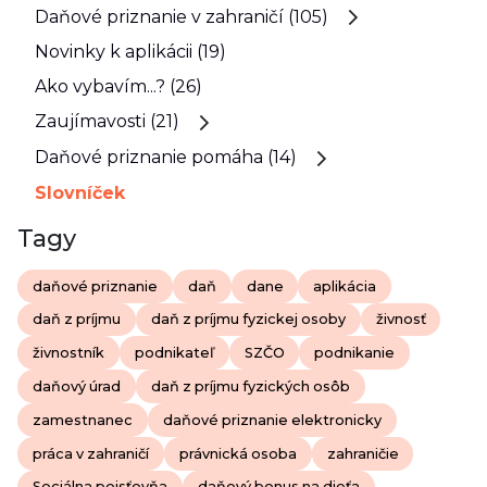
Daňové priznanie v zahraničí (105)
Novinky k aplikácii (19)
Ako vybavím...? (26)
Zaujímavosti (21)
Daňové priznanie pomáha (14)
Slovníček
Tagy
daňové priznanie
daň
dane
aplikácia
daň z príjmu
daň z príjmu fyzickej osoby
živnosť
živnostník
podnikateľ
SZČO
podnikanie
daňový úrad
daň z príjmu fyzických osôb
zamestnanec
daňové priznanie elektronicky
práca v zahraničí
právnická osoba
zahraničie
Sociálna poisťovňa
daňový bonus na dieťa