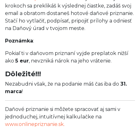
krokoch sa preklikáš k výslednej čiastke, zadáš svoj
email a obratom dostaneš hotové daňové priznanie.
Stačí ho vytlačiť, podpísať, pripojiť prílohy a odniesť
na Daňový úrad v tvojom meste.
Poznámka
:
Pokiaľ ti v daňovom priznaní vyjde preplatok nižší
ako
5 eur
, nevzniká nárok na jeho vrátenie.
Dôležité!!!
Nezabudni však, že na podanie máš čas iba do
31.
marca
!
Daňové priznanie si môžete spracovať aj sami v
jednoduchej, intuitívnej kalkulačke na
www.onlinepriznanie.sk.