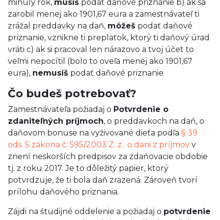
minulý rok,
musíš
podať daňové priznanie b) ak sa
zarobil menej ako 1901,67 eura a zamestnávateľ ti
zrážal preddavky na daň,
môžeš
podať daňové
priznanie, vznikne ti preplatok, ktorý ti daňový úrad
vráti c) ak si pracoval len nárazovo a tvoj účet to
veľmi nepocítil (bolo to oveľa menej ako 1901,67
eura),
nemusíš
podať daňové priznanie
Čo budeš potrebovať?
Zamestnávateľa požiadaj o
Potvrdenie o
zdaniteľných príjmoch
, o preddavkoch na daň, o
daňovom bonuse na vyživované dieťa podľa
§ 39
ods. 5 zákona č. 595/2003 Z. z . o dani z príjmov
v
znení neskorších predpisov za zdaňovacie obdobie
tj. z roku 2017. Je to dôležitý papier, ktorý
potvrdzuje, že ti bola daň zrazená. Zároveň tvorí
prílohu daňového priznania.
Zájdi na študijné oddelenie a požiadaj o
potvrdenie