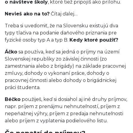
o návšteve školy
, ktoré tiež pripojíš ako prílohu.
Nevieš ako na to?
Čítaj ďalej…
Treba si uvedomiť, že na Slovensku existujú dva
typy tlačiva na podanie daňového priznania pre
fyzické osoby typ A a typ B.
Kedy ktoré použiť?
Áčko
sa používa, keď sa jedná o príjmy na území
Slovenskej republiky zo závislej činnosti (zo
zamestnania alebo z brigády) na základe pracovnej
zmluvy, dohody o vykonaní práce, dohody o
pracovnej činnosti alebo dohody o brigádnickej
práci študenta.
Béčko
použiješ, keď si dosiahol aj iné druhy príjmov,
napr. príjem z prenájmu nehnuteľností, príjem z
nepeňažnej výhry, príjem z predaja nehnuteľnosti
alebo príjem z vyplatenia podielového listu.