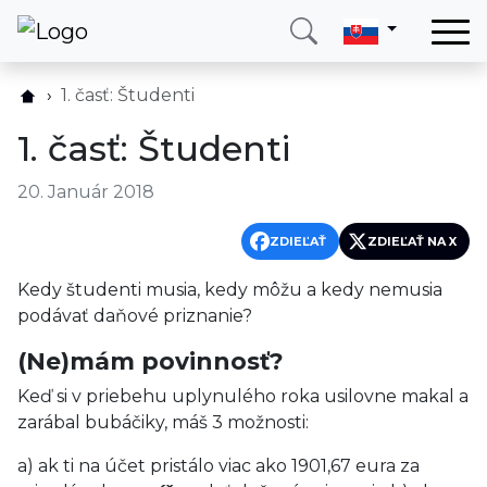
Domov
1. časť: Študenti
Služby
1. časť: Študenti
Krajina
20. Január 2018
O nás
Blog
ZDIEĽAŤ
ZDIEĽAŤ NA X
Kontakt
Kedy študenti musia, kedy môžu a kedy nemusia
podávať daňové priznanie?
Zavolajte mi
Prihlásiť sa
(Ne)mám povinnosť?
Keď si v priebehu uplynulého roka usilovne makal a
zarábal bubáčiky, máš 3 možnosti:
a) ak ti na účet pristálo viac ako 1901,67 eura za