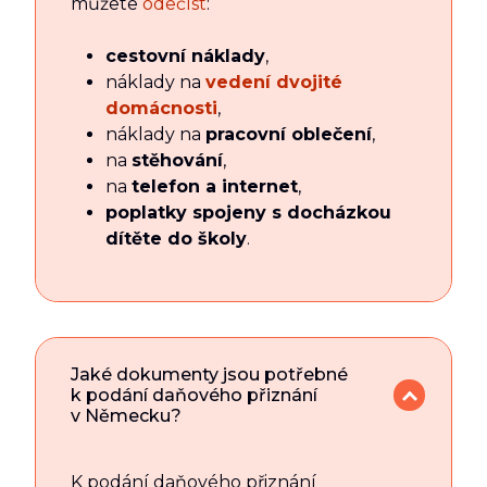
můžete
odečíst
:
cestovní náklady
,
náklady na
vedení dvojité
domácnosti
,
náklady na
pracovní oblečení
,
na
stěhování
,
na
telefon a internet
,
poplatky spojeny s docházkou
dítěte do školy
.
Jaké dokumenty jsou potřebné
k podání daňového přiznání
v Německu?
K podání daňového přiznání