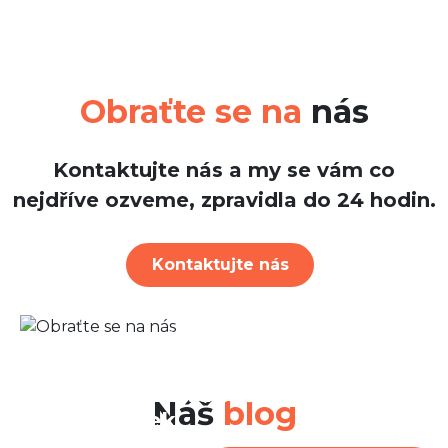
Obraťte se na
nás
Kontaktujte nás a my se vám co
nejdříve ozveme, zpravidla do 24 hodin.
Kontaktujte nás
30. červenec 2026
OSVČ v 1. pásmu paušálního
režimu: Nová výše zálohy a
Náš
blog
přeplatek