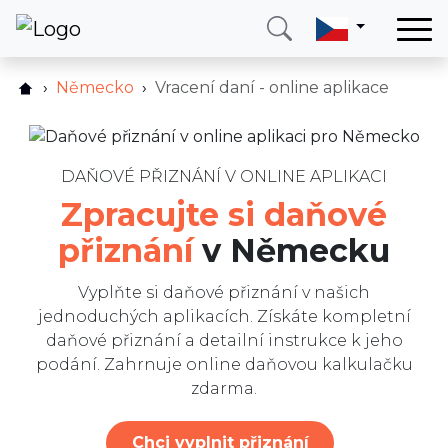
Domů
Německo
Vracení daní - online aplikace
Jak to funguje?
Služby
Ceník
Země
FAQ
DAŇOVÉ PŘIZNÁNÍ V ONLINE APLIKACI
O nás
Zpracujte si daňové
Ostatní služby
Blog
přiznání
v Německu
Recenze
Kontakt
Blog
Vyplňte si daňové přiznání v našich
jednoduchých aplikacích. Získáte kompletní
Napište nám
Zavolejte mi
Přihlásit se
daňové přiznání a detailní instrukce k jeho
podání. Zahrnuje online daňovou kalkulačku
zdarma.
Chci vyplnit přiznání