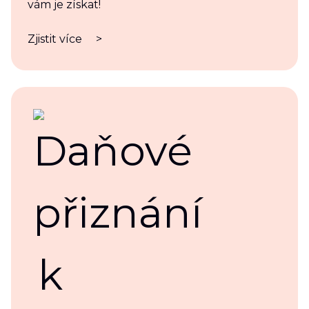
vám je získat!
Zjistit více
>