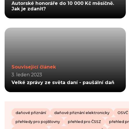
Autorské honoráře do 10 000 Kč měsíčně.
Jak je zdanit?
Související článek
3. leden 2023
Velké zprávy ze světa daní - paušální daň
daňové přiznání
daňové přiznání elektronicky
OSVČ
přehledy pro pojišťovny
přehled pro ČSSZ
přehled pr