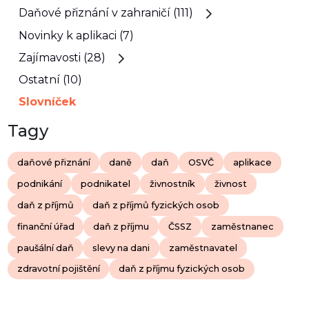
Daňové přiznání v zahraničí (111)
Novinky k aplikaci (7)
Zajímavosti (28)
Ostatní (10)
Slovníček
Tagy
daňové přiznání
daně
daň
OSVČ
aplikace
podnikání
podnikatel
živnostník
živnost
daň z příjmů
daň z příjmů fyzických osob
finanční úřad
daň z příjmu
ČSSZ
zaměstnanec
paušální daň
slevy na dani
zaměstnavatel
zdravotní pojištění
daň z příjmu fyzických osob