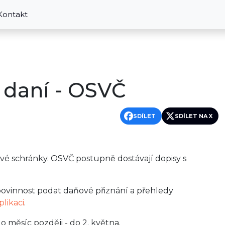
Kontakt
a daní - OSVČ
SDÍLET
SDÍLET NA X
ové schránky. OSVČ postupně dostávají dopisy s
ovinnost podat daňové přiznání a přehledy
plikaci
.
 měsíc později - do 2. května.