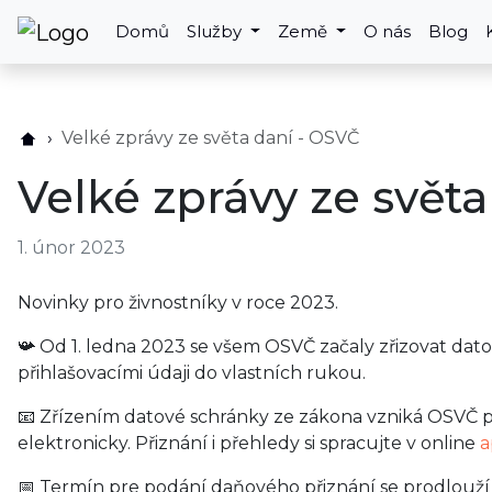
Domů
Služby
Země
O nás
Blog
Velké zprávy ze světa daní - OSVČ
Velké zprávy ze svět
1. únor 2023
Novinky pro živnostníky v roce 2023.
📯 Od 1. ledna 2023 se všem OSVČ začaly zřizovat dat
přihlašovacími údaji do vlastních rukou.
📧 Zřízením datové schránky ze zákona vzniká OSVČ p
elektronicky. Přiznání i přehledy si spracujte v online
a
📅 Termín pre podání daňového přiznání se prodlouží o