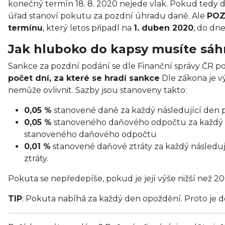
konečný termín 18. 8. 2020 nejede vlak. Pokud tedy daň
úřad stanoví pokutu za pozdní úhradu daně. Ale
POZ
termínu
, který letos připadl na
1. duben 2020
, do dn
Jak hluboko do kapsy musíte sáh
Sankce za pozdní podání se dle Finanční správy ČR po
počet dní, za které se hradí sankce
Dle zákona je v
nemůže ovlivnit. Sazby jsou stanoveny takto:
0,05 %
stanovené daně za každý následující den p
0,05 %
stanoveného daňového odpočtu za každý ná
stanoveného daňového odpočtu
0,01 %
stanovené daňové ztráty za každý následuj
ztráty.
Pokuta se nepředepíše, pokud je její výše nižší než 2
TIP
: Pokuta nabíhá za každý den opoždění. Proto je d