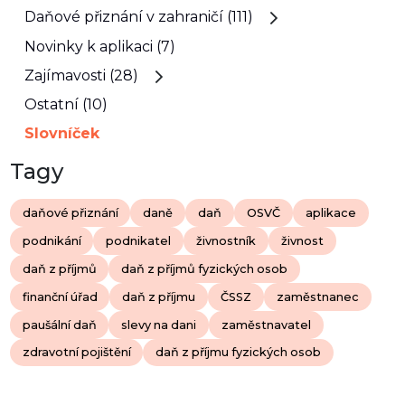
Daňové přiznání v zahraničí (111)
Novinky k aplikaci (7)
Zajímavosti (28)
Ostatní (10)
Slovníček
Tagy
daňové přiznání
daně
daň
OSVČ
aplikace
podnikání
podnikatel
živnostník
živnost
daň z příjmů
daň z příjmů fyzických osob
finanční úřad
daň z příjmu
ČSSZ
zaměstnanec
paušální daň
slevy na dani
zaměstnavatel
zdravotní pojištění
daň z příjmu fyzických osob