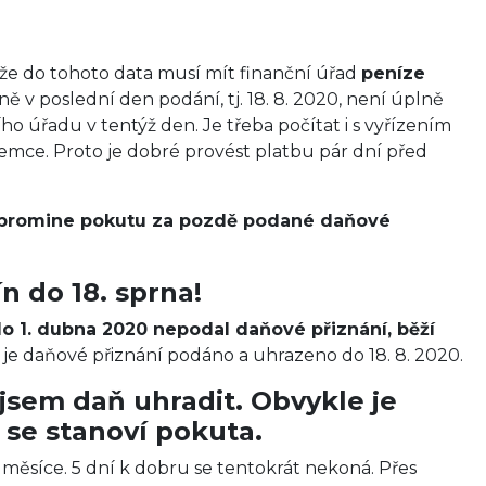
e do tohoto data musí mít finanční úřad
peníze
 v poslední den podání, tj. 18. 8. 2020, není úplně
ho úřadu v tentýž den. Je třeba počítat i s vyřízením
jemce. Proto je dobré provést platbu pár dní před
promine pokutu za pozdě podané daňové
n do 18. sprna!
o 1. dubna 2020 nepodal daňové přiznání, běží
 je daňové přiznání podáno a uhrazeno do 18. 8. 2020.
 jsem daň uhradit. Obvykle je
 se stanoví pokuta.
,5 měsíce. 5 dní k dobru se tentokrát nekoná. Přes