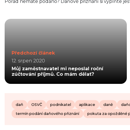
Pořád nemáte podáno? Daňové přiznání si vyplňte je
Předchozí článek
12. srpen 2020
Můj zaměstnavatel mi neposlal roční
zúčtování příjmů. Co mám dělat?
daň
OSVČ
podnikatel
aplikace
daně
daňo
termín podání daňového přiznání
pokuta za opožděné 