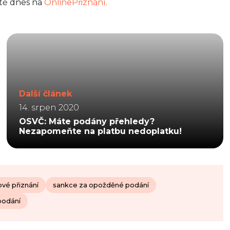
ště dnes na
OnlinePřiznání.
Další článek
14. srpen 2020
OSVČ: Máte podány přehledy?
Nezapomeňte na platbu nedoplatku!
vé přiznání
sankce za opožděné podání
podání