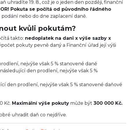
 uhradíte 19. 8., což je o jeden den později, finanční
OR! Pokuta se počítá od původního řádného
e podání nebo do dne zaplacení daně.
nout kvůli pokutám?
čítá takto:
nedoplatek na dani x výše sazby x
ýpočet pokuty pevně daný a Finanční úřad její výši
rodlení, nejvýše však 5 % stanovené daně
sledující den prodlení, nejvýše však 5 %
ící den prodlení, nejvýše však 5 % stanovené daňové
00 Kč.
Maximální výše pokuty
může být
300 000 Kč.
obré uhradit daň co nejdříve.