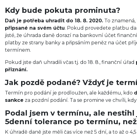
Kdy bude pokuta prominuta?
Daň je potřeba uhradit do 18. 8. 2020.
To znamená, ž
připsané na svém účtu
. Pokud provedete platbu daně
jisté, že úhrada daně dorazí na bankovní účet finanční
platby ze strany banky a připsáním peněz na účet pří
termínem.
Pokud jste daň uhradili včas tj. do 18. 8., finanční úřad
přiznání.
Jak pozdě podané? Vždyť je termí
Termín pro podání je prodloužen, ale každému, kdo
d
sankce
za pozdní podání. Ta se promine ve chvíli, kdy
Podal jsem v termínu, ale nestihl
5denní tolerance po termínu, než
K úhradě daně jste měli čas více než 5 dní, a to až o 4