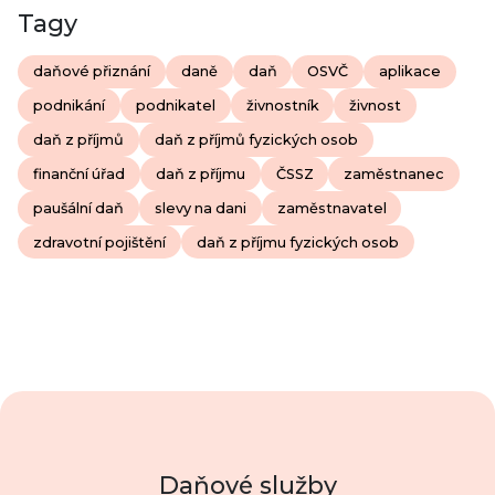
Tagy
daňové přiznání
daně
daň
OSVČ
aplikace
podnikání
podnikatel
živnostník
živnost
daň z příjmů
daň z příjmů fyzických osob
finanční úřad
daň z příjmu
ČSSZ
zaměstnanec
paušální daň
slevy na dani
zaměstnavatel
zdravotní pojištění
daň z příjmu fyzických osob
Daňové služby