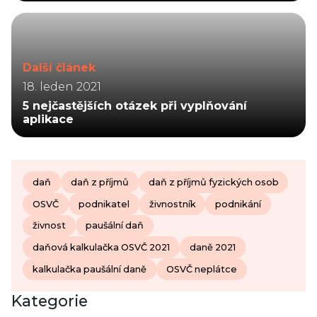
Další článek
18. leden 2021
5 nejčastějších otázek při vyplňování
aplikace
daň
daň z příjmů
daň z příjmů fyzických osob
OSVČ
podnikatel
živnostník
podnikání
živnost
paušální daň
daňová kalkulačka OSVČ 2021
daně 2021
kalkulačka paušální daně
OSVČ neplátce
Kategorie