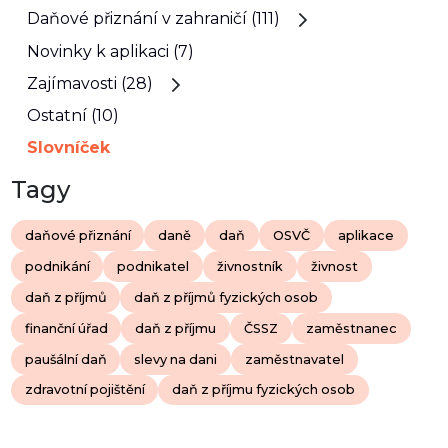
Daňové přiznání v zahraničí (111)
Novinky k aplikaci (7)
Zajímavosti (28)
Ostatní (10)
Slovníček
Tagy
daňové přiznání
daně
daň
OSVČ
aplikace
podnikání
podnikatel
živnostník
živnost
daň z příjmů
daň z příjmů fyzických osob
finanční úřad
daň z příjmu
ČSSZ
zaměstnanec
paušální daň
slevy na dani
zaměstnavatel
zdravotní pojištění
daň z příjmu fyzických osob