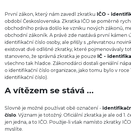
První zákon, který nám zavedl zkratku
IČO - identif
období Československa. Zkratka IČO se poměrně rychl
obchodního práva došlo ke vzniku nových zákonů, mez
obchodní zákoník. A právě zde nastává první kámen 
identifikační číslo osoby, ale přišly s „převratnou novi
existovat dvě odlišné zkratky, které pojmenovávaly to
stanoveno, že správná zkratka je pouze
IČ - identifika
všechno tak hladce. Zákonodárci dostali geniální náp
o identifikační číslo organizace, jako tomu bylo v roce 
identifikační číslo).
A vítězem se stává …
Slovně je možné používat obě označení -
identifikač
číslo
. Význam je totožný. Oficiální zkratka je ale od 
jen jedna, a to IČO. Použije-li však namísto zkratky IČ
myslíte.