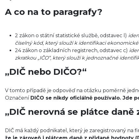
A co na to paragrafy?
2 zákon o státní statistické službě, odstavec l)
iden
číselný kód, který slouží k identifikaci ekonomick
24 zákon o základních registrech, odstavec c)
ide
zkratkou „IČO“, který slouží k jednoznačné identifi
„DIČ nebo DIČO?“
V tomto případě je odpověď na otázku poměrně jednod
Označení
DIČO se nikdy oficiálně používalo. Jde 
„DIČ nerovná se plátce daně 
DIČ má každý podnikatel, který je zaregistrovaný na 
že je zároveň i plátcem daně z přidané hodnoty (