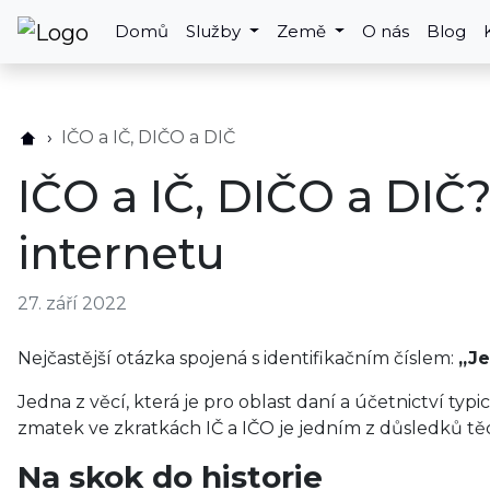
Domů
Služby
Země
O nás
Blog
IČO a IČ, DIČO a DIČ
IČO a IČ, DIČO a DIČ
internetu
27. září 2022
Nejčastější otázka spojená s identifikačním číslem:
„Je
Jedna z věcí, která je pro oblast daní a účetnictví ty
zmatek ve zkratkách IČ a IČO je jedním z důsledků t
Na skok do historie