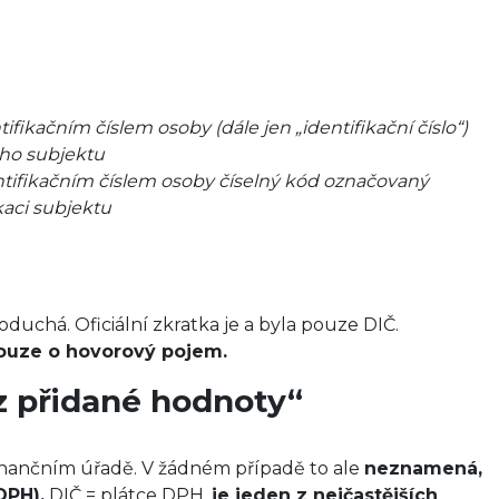
tifikačním číslem osoby (dále jen „identifikační číslo“)
ého subjektu
ntifikačním číslem osoby číselný kód označovaný
kaci subjektu
uchá. Oficiální zkratka je a byla pouze DIČ.
pouze o hovorový pojem.
z přidané hodnoty“
finančním úřadě. V žádném případě to ale
neznamená,
DPH).
DIČ = plátce DPH,
je jeden z nejčastějších