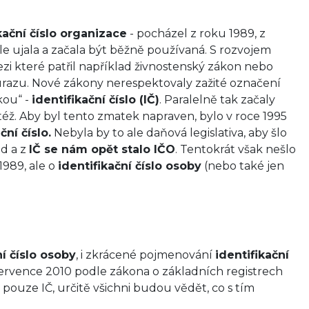
ikační číslo organizace
- pocházel z roku 1989, z
e ujala a začala být běžně používaná. S rozvojem
i které patřil například živnostenský zákon nebo
úrazu. Nové zákony nerespektovaly zažité označení
nkou“ -
identifikační číslo (IČ)
. Paralelně tak začaly
též. Aby byl tento zmatek napraven, bylo v roce 1995
ční číslo.
Nebyla by to ale daňová legislativa, aby šlo
ad a z
IČ se nám opět stalo IČO
. Tentokrát však nešlo
1989, ale o
identifikační číslo osoby
(nebo také jen
ní číslo osoby
, i zkrácené pojmenování
identifikační
1. července 2010 podle zákona o základních registrech
O pouze IČ, určitě všichni budou vědět, co s tím