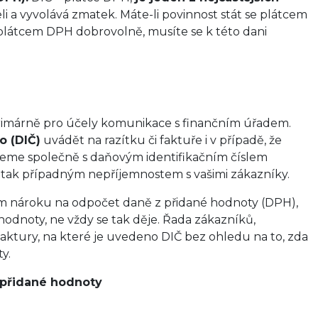
teli a vyvolává zmatek. Máte-li povinnost stát se plátcem
 plátcem DPH dobrovolně, musíte se k této dani
í primárně pro účely komunikace s finančním úřadem.
o (DIČ)
uvádět na razítku či faktuře i v případě, že
jeme společně s daňovým identifikačním číslem
tak případným nepříjemnostem s vašimi zákazníky.
ním nároku na odpočet daně z přidané hodnoty (DPH),
 hodnoty, ne vždy se tak děje. Řada zákazníků,
aktury, na které je uvedeno DIČ bez ohledu na to, zda
y.
z přidané hodnoty