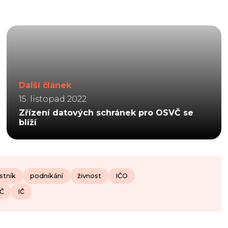
Další článek
15. listopad 2022
Zřízení datových schránek pro OSVČ se
blíží
stník
podnikání
živnost
IČO
Č
IČ