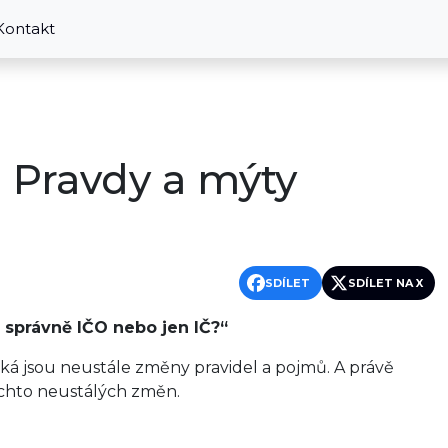
Kontakt
? Pravdy a mýty
SDÍLET
SDÍLET NA X
 správně IČO nebo jen IČ?“
pická jsou neustále změny pravidel a pojmů. A právě
ěchto neustálých změn.