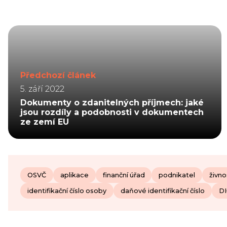
Předchozí článek
5. září 2022
Dokumenty o zdanitelných příjmech: jaké
jsou rozdíly a podobnosti v dokumentech
ze zemí EU
OSVČ
aplikace
finanční úřad
podnikatel
živno
identifikační číslo osoby
daňové identifikační číslo
DI