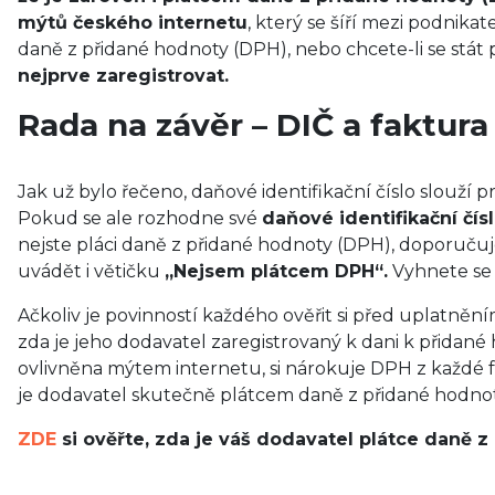
mýtů českého internetu
, který se šíří mezi podnika
daně z přidané hodnoty (DPH), nebo chcete-li se stát
nejprve zaregistrovat.
Rada na závěr – DIČ a faktura
Jak už bylo řečeno, daňové identifikační číslo slouž
Pokud se ale rozhodne své
daňové identifikační čísl
nejste pláci daně z přidané hodnoty (DPH), doporuču
uvádět i větičku
„Nejsem plátcem DPH“.
Vyhnete se 
Ačkoliv je povinností každého ověřit si před uplatně
zda je jeho dodavatel zaregistrovaný k dani k přidané
ovlivněna mýtem internetu, si nárokuje DPH z každé f
je dodavatel skutečně plátcem daně z přidané hodnot
ZDE
si ověřte, zda je váš dodavatel plátce daně 