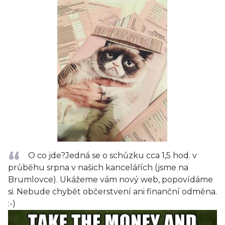
O co jde?Jedná se o schůzku cca 1,5 hod. v
průběhu srpna v našich kancelářích (jsme na
Brumlovce). Ukážeme vám nový web, popovídáme
si. Nebude chybět občerstvení ani finanční odměna.
:-)