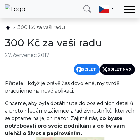
Domů
300 Kč za vaši radu
Služby
300 Kč za vaši radu
Země
27. červenec 2017
O nás
Blog
SDÍLET
SDÍLET NA X
Kontakt
Přátelé, i když je právě čas dovolené, my tvrdě
pracujeme na nové aplikaci.
Zavolejte mi
Přihlásit se
Chceme, aby byla dotáhnuta do posledních detailů,
a proto hledáme zájemce z řad živnostníků, kterých
se optáme na jejich názor. Zajímá nás,
co byste
potřebovali pro svoje podnikání a co by vám
ulehčilo život s papírováním.