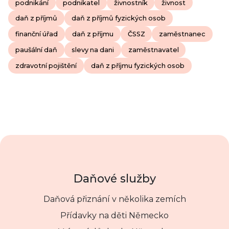
podnikání
podnikatel
živnostník
živnost
daň z příjmů
daň z příjmů fyzických osob
finanční úřad
daň z příjmu
ČSSZ
zaměstnanec
paušální daň
slevy na dani
zaměstnavatel
zdravotní pojištění
daň z příjmu fyzických osob
Daňové služby
Daňová přiznání v několika zemích
Přídavky na děti Německo