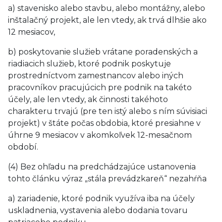
a) stavenisko alebo stavbu, alebo montážny, alebo
inštalačný projekt, ale len vtedy, ak trvá dlhšie ako
12 mesiacov,
b) poskytovanie služieb vrátane poradenských a
riadiacich služieb, ktoré podnik poskytuje
prostredníctvom zamestnancov alebo iných
pracovníkov pracujúcich pre podnik na takéto
účely, ale len vtedy, ak činnosti takéhoto
charakteru trvajú (pre ten istý alebo s ním súvisiaci
projekt) v štáte počas obdobia, ktoré presiahne v
úhrne 9 mesiacov v akomkoľvek 12-mesačnom
období.
(4) Bez ohľadu na predchádzajúce ustanovenia
tohto článku výraz „stála prevádzkareň“ nezahŕňa
a) zariadenie, ktoré podnik využíva iba na účely
uskladnenia, vystavenia alebo dodania tovaru