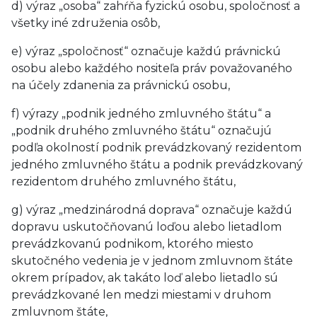
d) výraz „osoba“ zahŕňa fyzickú osobu, spoločnosť a
všetky iné združenia osôb,
e) výraz „spoločnosť“ označuje každú právnickú
osobu alebo každého nositeľa práv považovaného
na účely zdanenia za právnickú osobu,
f) výrazy „podnik jedného zmluvného štátu“ a
„podnik druhého zmluvného štátu“ označujú
podľa okolností podnik prevádzkovaný rezidentom
jedného zmluvného štátu a podnik prevádzkovaný
rezidentom druhého zmluvného štátu,
g) výraz „medzinárodná doprava“ označuje každú
dopravu uskutočňovanú loďou alebo lietadlom
prevádzkovanú podnikom, ktorého miesto
skutočného vedenia je v jednom zmluvnom štáte
okrem prípadov, ak takáto loď alebo lietadlo sú
prevádzkované len medzi miestami v druhom
zmluvnom štáte,