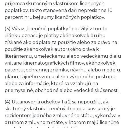
príjemca skutočným vlastníkom licenčných
poplatkov, takto stanovená daň nepresiahne 10
percent hrubej sumy licenčných poplatkov.
(3) Výraz „licenčné poplatky“ použitý v tomto
článku označuje platby akéhokoľvek druhu
získané ako odplata za použitie alebo za právo na
použitie akéhokoľvek autorského práva k
literárnemu, umeleckému alebo vedeckému dielu
vrátane kinematografických filmov, akéhokoľvek
patentu, ochrannej známky, návrhu alebo modelu,
plánu, tajného vzorca alebo výrobného postupu
alebo za informácie, ktoré sa vzťahujú na
priemyselné, obchodné alebo vedecké skúsenosti.
(4) Ustanovenia odsekov 1 a 2 sa nepoužijú, ak
skutočný vlastník licenčných poplatkov, ktorý je
rezidentom jedného zmluvného štátu, vykonáva v
druhom zmluvnom štáte, v ktorom majú licenčné