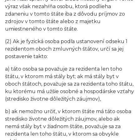
výraz však nezahŕňa osobu, ktorá podlieha
zdaneniu v tomto štáte iba z dôvodu príjmov zo
zdrojov v tomto štáte alebo z majetku
umiestneného v tomto štáte.
(2) Ak je fyzická osoba podľa ustanovení odseku 1
rezidentom oboch zmluvných štátov, určí sa jej
postavenie takto:
a) táto osoba sa považuje za rezidenta len toho
štátu, v ktorom má stály byt; ak má stály byt v
oboch štátoch, považuje sa za rezidenta toho štátu,
ku ktorému má užšie osobné a hospodárske vzťahy
(stredisko životne dôležitých záujmov),
b) ak nemožno určiť, v ktorom štáte má táto osoba
stredisko životne dôležitých záujmov, alebo ak
nemá stály byt v žiadnom štáte, považuje sa za
rezidenta len toho štátu, v ktorom sa obvykle