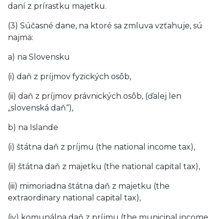
daní z prírastku majetku.
(3) Súčasné dane, na ktoré sa zmluva vzťahuje, sú
najmä:
a) na Slovensku
(i) daň z príjmov fyzických osôb,
(ii) daň z príjmov právnických osôb, (ďalej len
„slovenská daň“),
b) na Islande
(i) štátna daň z príjmu (the national income tax),
(ii) štátna daň z majetku (the national capital tax),
(iii) mimoriadna štátna daň z majetku (the
extraordinary national capital tax),
(iv) komunálna daň z príjmu (the municipal income