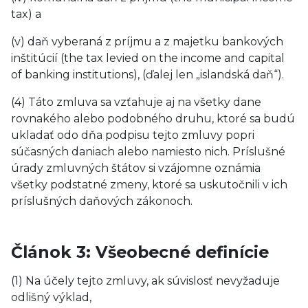
tax) a
(v) daň vyberaná z príjmu a z majetku bankových
inštitúcií (the tax levied on the income and capital
of banking institutions), (ďalej len „islandská daň“).
(4) Táto zmluva sa vzťahuje aj na všetky dane
rovnakého alebo podobného druhu, ktoré sa budú
ukladať odo dňa podpisu tejto zmluvy popri
súčasných daniach alebo namiesto nich. Príslušné
úrady zmluvných štátov si vzájomne oznámia
všetky podstatné zmeny, ktoré sa uskutočnili v ich
príslušných daňových zákonoch.
Článok 3: Všeobecné definície
(1) Na účely tejto zmluvy, ak súvislosť nevyžaduje
odlišný výklad,