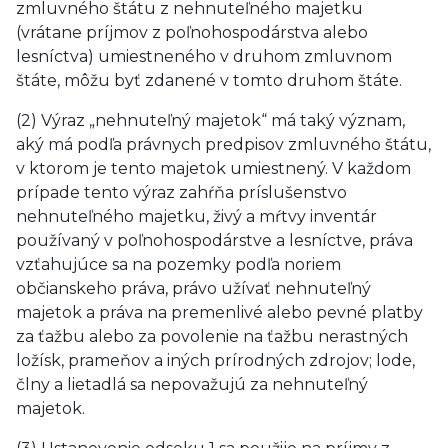
zmluvného štátu z nehnuteľného majetku
(vrátane príjmov z poľnohospodárstva alebo
lesníctva) umiestneného v druhom zmluvnom
štáte, môžu byť zdanené v tomto druhom štáte.
(2) Výraz „nehnuteľný majetok“ má taký význam,
aký má podľa právnych predpisov zmluvného štátu,
v ktorom je tento majetok umiestnený. V každom
prípade tento výraz zahŕňa príslušenstvo
nehnuteľného majetku, živý a mŕtvy inventár
používaný v poľnohospodárstve a lesníctve, práva
vzťahujúce sa na pozemky podľa noriem
občianskeho práva, právo užívať nehnuteľný
majetok a práva na premenlivé alebo pevné platby
za ťažbu alebo za povolenie na ťažbu nerastných
ložísk, prameňov a iných prírodných zdrojov; lode,
člny a lietadlá sa nepovažujú za nehnuteľný
majetok.