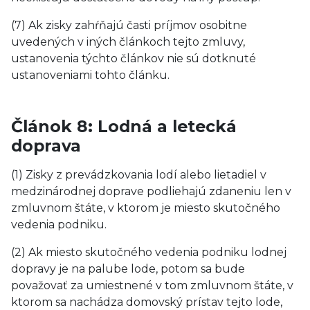
(7) Ak zisky zahŕňajú časti príjmov osobitne
uvedených v iných článkoch tejto zmluvy,
ustanovenia týchto článkov nie sú dotknuté
ustanoveniami tohto článku.
Článok 8: Lodná a letecká
doprava
(1) Zisky z prevádzkovania lodí alebo lietadiel v
medzinárodnej doprave podliehajú zdaneniu len v
zmluvnom štáte, v ktorom je miesto skutočného
vedenia podniku.
(2) Ak miesto skutočného vedenia podniku lodnej
dopravy je na palube lode, potom sa bude
považovať za umiestnené v tom zmluvnom štáte, v
ktorom sa nachádza domovský prístav tejto lode,