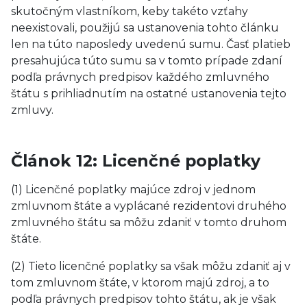
skutočným vlastníkom, keby takéto vzťahy
neexistovali, použijú sa ustanovenia tohto článku
len na túto naposledy uvedenú sumu. Časť platieb
presahujúca túto sumu sa v tomto prípade zdaní
podľa právnych predpisov každého zmluvného
štátu s prihliadnutím na ostatné ustanovenia tejto
zmluvy.
Článok 12: Licenčné poplatky
(1) Licenčné poplatky majúce zdroj v jednom
zmluvnom štáte a vyplácané rezidentovi druhého
zmluvného štátu sa môžu zdaniť v tomto druhom
štáte.
(2) Tieto licenčné poplatky sa však môžu zdaniť aj v
tom zmluvnom štáte, v ktorom majú zdroj, a to
podľa právnych predpisov tohto štátu, ak je však