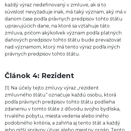
každý výraz nedefinovaný v zmluve, ak si to
súvislosť nevyžaduje inak, má taký význam, aký má v
danom čase podľa právnych predpisov tohto štátu
upravujúcich dane, na ktoré sa vzťahuje táto
zmluva, pričom akýkoľvek význam podľa platných
daňových predpisov tohto štátu bude prevažovať
nad významom, ktorý má tento výraz podľa iných
právnych predpisov tohto štátu.
Článok 4: Rezident
(1) Na účely tejto zmluvy výraz „rezident
zmluvného štátu“ označuje každú osobu, ktorá
podľa právnych predpisov tohto štátu podlieha
zdaneniu v tomto štáte z dôvodu svojho bydliska,
trvalého pobytu, miesta vedenia alebo iného
podobného kritéria, a zahŕňa aj tento štát a každý
jeho nižší správny útvar alebo miestny orgán. Tento