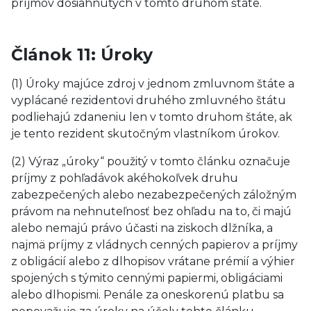
príjmov dosiahnutých v tomto druhom štáte.
Článok 11: Úroky
(1) Úroky majúce zdroj v jednom zmluvnom štáte a
vyplácané rezidentovi druhého zmluvného štátu
podliehajú zdaneniu len v tomto druhom štáte, ak
je tento rezident skutočným vlastníkom úrokov.
(2) Výraz „úroky“ použitý v tomto článku označuje
príjmy z pohľadávok akéhokoľvek druhu
zabezpečených alebo nezabezpečených záložným
právom na nehnuteľnosť bez ohľadu na to, či majú
alebo nemajú právo účasti na ziskoch dlžníka, a
najmä príjmy z vládnych cenných papierov a príjmy
z obligácií alebo z dlhopisov vrátane prémií a výhier
spojených s týmito cennými papiermi, obligáciami
alebo dlhopismi. Penále za oneskorenú platbu sa