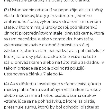
nepovažuje za úroky na účely tohto článku.
(3) Ustanovenie odseku 1 sa nepoužije, ak skutočný
vlastník úrokov, ktorý je rezidentom jedného
zmluvného štátu, vykonáva v druhom zmluvnom
štáte, v ktorom majú úroky zdroj, podnikateľskú
činnosť prostredníctvom stálej prevádzkarne, ktorá
sa tam nachádza, alebo v tomto druhom štáte
vykonáva nezávislé osobné činnosti zo stálej
základne, ktorá sa tam nachádza, a ak pohľadávka, z
ktorej sa úroky platia, sa skutočne viaže na túto
stálu prevádzkareň alebo na túto stálu základňu. V
takom prípade sa podľa okolností použijú
ustanovenia článku 7 alebo 14.
(4) Ak v dôsledku osobitných vzťahov existujúcich
medzi platiteľom a skutočným vlastníkom úrokov
alebo medzi nimi a treťou osobou suma úrokov
vzťahujúca sa na pohľadávku, z ktorej sa platia,
presahuje sumu, ktorú by bol dohodol platiteľ so