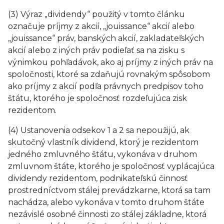
(3) Výraz „dividendy“ použitý v tomto článku
označuje príjmy z akcií, „jouissance“ akcií alebo
„jouissance“ práv, banských akcií, zakladateľských
akcií alebo z iných práv podieľať sa na zisku s
výnimkou pohľadávok, ako aj príjmy z iných práv na
spoločnosti, ktoré sa zdaňujú rovnakým spôsobom
ako príjmy z akcií podľa právnych predpisov toho
štátu, ktorého je spoločnosť rozdeľujúca zisk
rezidentom.
(4) Ustanovenia odsekov 1 a 2 sa nepoužijú, ak
skutočný vlastník dividend, ktorý je rezidentom
jedného zmluvného štátu, vykonáva v druhom
zmluvnom štáte, ktorého je spoločnosť vyplácajúca
dividendy rezidentom, podnikateľskú činnosť
prostredníctvom stálej prevádzkarne, ktorá sa tam
nachádza, alebo vykonáva v tomto druhom štáte
nezávislé osobné činnosti zo stálej základne, ktorá