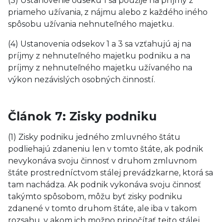
(3) Ustanovenie odseku 1 sa použije na príjmy z
priameho užívania, z nájmu alebo z každého iného
spôsobu užívania nehnuteľného majetku.
(4) Ustanovenia odsekov 1 a 3 sa vzťahujú aj na
príjmy z nehnuteľného majetku podniku a na
príjmy z nehnuteľného majetku užívaného na
výkon nezávislých osobných činností.
Článok 7: Zisky podniku
(1) Zisky podniku jedného zmluvného štátu
podliehajú zdaneniu len v tomto štáte, ak podnik
nevykonáva svoju činnosť v druhom zmluvnom
štáte prostredníctvom stálej prevádzkarne, ktorá sa
tam nachádza. Ak podnik vykonáva svoju činnosť
takýmto spôsobom, môžu byť zisky podniku
zdanené v tomto druhom štáte, ale iba v takom
rozsahu, v akom ich možno pripočítať tejto stálej