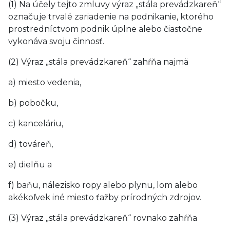
(1) Na účely tejto zmluvy výraz „stála prevádzkareň“
označuje trvalé zariadenie na podnikanie, ktorého
prostredníctvom podnik úplne alebo čiastočne
vykonáva svoju činnosť.
(2) Výraz „stála prevádzkareň“ zahŕňa najmä
a) miesto vedenia,
b) pobočku,
c) kanceláriu,
d) továreň,
e) dielňu a
f) baňu, nálezisko ropy alebo plynu, lom alebo
akékoľvek iné miesto ťažby prírodných zdrojov.
(3) Výraz „stála prevádzkareň“ rovnako zahŕňa