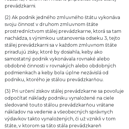
prevádzkarni.
(2) Ak podnik jedného zmluvného štátu vykonáva
svoju činnosť v druhom zmluvnom štáte
prostredníctvom stálej prevádzkarne, ktorá sa tam
nachádza, s výnimkou ustanovenia odseku 3, tejto
stálej prevádzkarni sa v každom zmluvnom štáte
priraďujú zisky, ktoré by dosiahla, keby ako
samostatný podnik vykonávala rovnaké alebo
obdobné činnosti v rovnakých alebo obdobných
podmienkach a keby bola úplne nezávislá od
podniku, ktorého je stálou prevádzkarňou.
(3) Pri určení ziskov stálej prevádzkarne sa povoľuje
odpočítať náklady podniku vynaložené na ciele
sledované touto stálou prevádzkarňou vrátane
nákladov na vedenie a všeobecných správnych
výdavkov takto vynaložených, či už vznikli v tom
štáte, v ktorom sa táto stála prevádzkareň