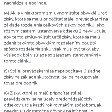
nachádza, alebo inde.
(4) Ak je v niektorom zmluvnom štáte obvyklé určiť
zisky, ktoré sa majú pripočítať stálej prevádzkarni na
základe rozdelenia celkových ziskov podniku jeho
rôznym častiam, ustanovenie odseku 2 nevylučuje,
aby tento zmluvný štát určil zisky, ktoré sa majú
zdaniť takýmto obvyklým rozdelením; použitý
spôsob rozdelenia zisku však musí byť taký, aby
výsledok bol v súlade so zásadami stanovenými v
tomto článku.
(5) Stálej prevádzkarni sa nepripočítavajú žiadne
zisky na základe skutočnosti, že iba nakupovala
tovar pre podnik.
(6) Zisky, ktoré sa majú pripočítať stálej
prevádzkarni, sa na účely predchádzajúcich
odsekov určia každý rok rovnakým spôsobom, ak
neexistujú dostatočné dôvody na iný postup.