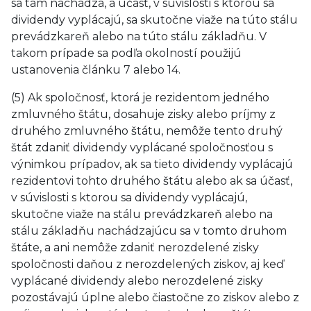
sa tam nachádza, a účasť, v súvislosti s ktorou sa
dividendy vyplácajú, sa skutočne viaže na túto stálu
prevádzkareň alebo na túto stálu základňu. V
takom prípade sa podľa okolností použijú
ustanovenia článku 7 alebo 14.
(5) Ak spoločnosť, ktorá je rezidentom jedného
zmluvného štátu, dosahuje zisky alebo príjmy z
druhého zmluvného štátu, nemôže tento druhý
štát zdaniť dividendy vyplácané spoločnosťou s
výnimkou prípadov, ak sa tieto dividendy vyplácajú
rezidentovi tohto druhého štátu alebo ak sa účasť,
v súvislosti s ktorou sa dividendy vyplácajú,
skutočne viaže na stálu prevádzkareň alebo na
stálu základňu nachádzajúcu sa v tomto druhom
štáte, a ani nemôže zdaniť nerozdelené zisky
spoločnosti daňou z nerozdelených ziskov, aj keď
vyplácané dividendy alebo nerozdelené zisky
pozostávajú úplne alebo čiastočne zo ziskov alebo z