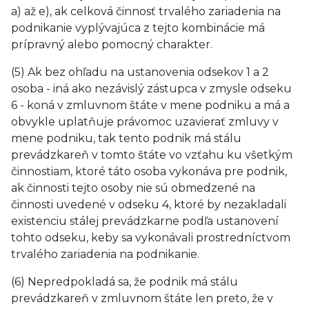
a) až e), ak celková činnosť trvalého zariadenia na
podnikanie vyplývajúca z tejto kombinácie má
prípravný alebo pomocný charakter.
(5) Ak bez ohľadu na ustanovenia odsekov 1 a 2
osoba - iná ako nezávislý zástupca v zmysle odseku
6 - koná v zmluvnom štáte v mene podniku a má a
obvykle uplatňuje právomoc uzavierať zmluvy v
mene podniku, tak tento podnik má stálu
prevádzkareň v tomto štáte vo vzťahu ku všetkým
činnostiam, ktoré táto osoba vykonáva pre podnik,
ak činnosti tejto osoby nie sú obmedzené na
činnosti uvedené v odseku 4, ktoré by nezakladali
existenciu stálej prevádzkarne podľa ustanovení
tohto odseku, keby sa vykonávali prostredníctvom
trvalého zariadenia na podnikanie.
(6) Nepredpokladá sa, že podnik má stálu
prevádzkareň v zmluvnom štáte len preto, že v