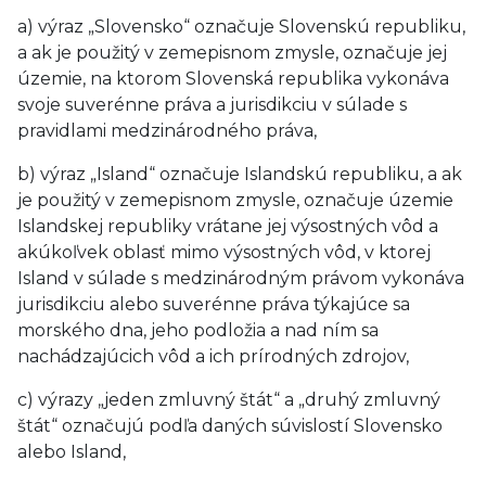
a) výraz „Slovensko“ označuje Slovenskú republiku,
a ak je použitý v zemepisnom zmysle, označuje jej
územie, na ktorom Slovenská republika vykonáva
svoje suverénne práva a jurisdikciu v súlade s
pravidlami medzinárodného práva,
b) výraz „Island“ označuje Islandskú republiku, a ak
je použitý v zemepisnom zmysle, označuje územie
Islandskej republiky vrátane jej výsostných vôd a
akúkoľvek oblasť mimo výsostných vôd, v ktorej
Island v súlade s medzinárodným právom vykonáva
jurisdikciu alebo suverénne práva týkajúce sa
morského dna, jeho podložia a nad ním sa
nachádzajúcich vôd a ich prírodných zdrojov,
c) výrazy „jeden zmluvný štát“ a „druhý zmluvný
štát“ označujú podľa daných súvislostí Slovensko
alebo Island,