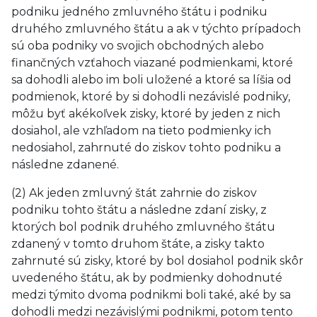
podniku jedného zmluvného štátu i podniku
druhého zmluvného štátu a ak v týchto prípadoch
sú oba podniky vo svojich obchodných alebo
finančných vzťahoch viazané podmienkami, ktoré
sa dohodli alebo im boli uložené a ktoré sa líšia od
podmienok, ktoré by si dohodli nezávislé podniky,
môžu byť akékoľvek zisky, ktoré by jeden z nich
dosiahol, ale vzhľadom na tieto podmienky ich
nedosiahol, zahrnuté do ziskov tohto podniku a
následne zdanené.
(2) Ak jeden zmluvný štát zahrnie do ziskov
podniku tohto štátu a následne zdaní zisky, z
ktorých bol podnik druhého zmluvného štátu
zdanený v tomto druhom štáte, a zisky takto
zahrnuté sú zisky, ktoré by bol dosiahol podnik skôr
uvedeného štátu, ak by podmienky dohodnuté
medzi týmito dvoma podnikmi boli také, aké by sa
dohodli medzi nezávislými podnikmi, potom tento