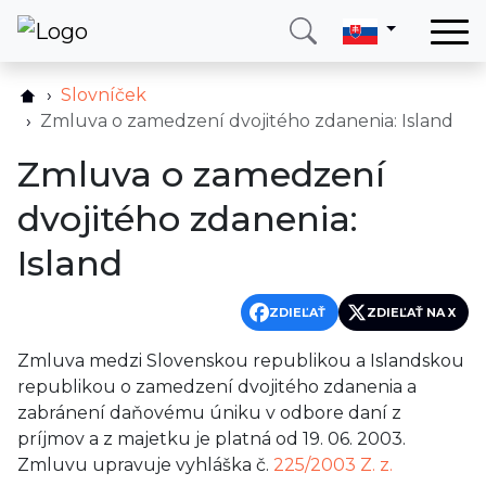
Domov
Slovníček
Služby
Zmluva o zamedzení dvojitého zdanenia: Island
Krajina
Zmluva o zamedzení
O nás
dvojitého zdanenia:
Blog
Island
Kontakt
ZDIEĽAŤ
ZDIEĽAŤ NA X
Zavolajte mi
Prihlásiť sa
Zmluva medzi Slovenskou republikou a Islandskou
republikou o zamedzení dvojitého zdanenia a
zabránení daňovému úniku v odbore daní z
príjmov a z majetku je platná od 19. 06. 2003.
Zmluvu upravuje vyhláška č.
225/2003 Z. z.