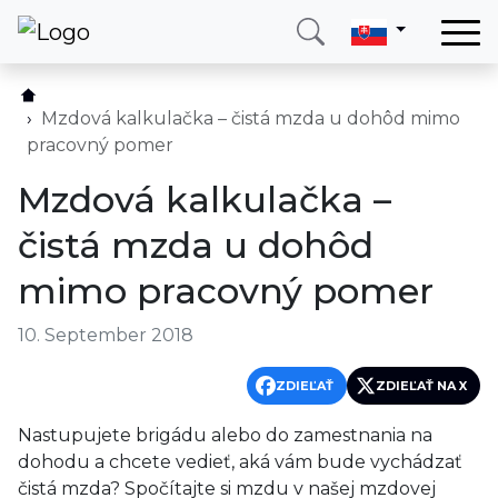
Domov
Služby
Mzdová kalkulačka – čistá mzda u dohôd mimo
pracovný pomer
Krajina
Mzdová kalkulačka –
O nás
čistá mzda u dohôd
Blog
mimo pracovný pomer
Kontakt
10. September 2018
Zavolajte mi
Prihlásiť sa
ZDIEĽAŤ
ZDIEĽAŤ NA X
Nastupujete brigádu alebo do zamestnania na
dohodu a chcete vedieť, aká vám bude vychádzať
čistá mzda? Spočítajte si mzdu v našej mzdovej