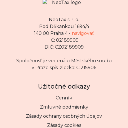
NeoTax s. r. o.
Pod Děkankou 1694/4
140 00 Praha 4 -
navigovať
IČ: 02189909
DIČ: CZ02189909
Spoločnosť je vedená u Městského soudu
v Praze spis. zložka: C 215906
Užitočné odkazy
Cenník
Zmluvné podmienky
Zásady ochrany osobných údajov
Zásady cookies