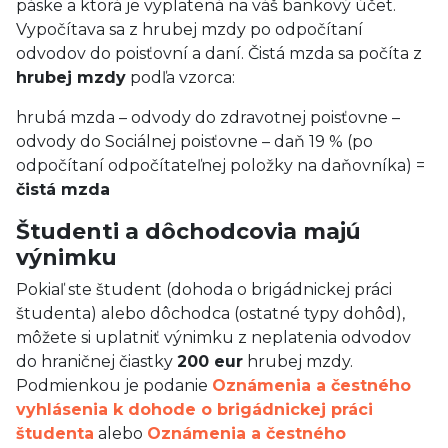
páske a ktorá je vyplatená na váš bankový účet.
Vypočítava sa z hrubej mzdy po odpočítaní
odvodov do poisťovní a daní. Čistá mzda sa počíta z
hrubej mzdy
podľa vzorca:
hrubá mzda – odvody do zdravotnej poisťovne –
odvody do Sociálnej poisťovne – daň 19 % (po
odpočítaní odpočítateľnej položky na daňovníka) =
čistá mzda
Študenti a dôchodcovia majú
výnimku
Pokiaľ ste študent (dohoda o brigádnickej práci
študenta) alebo dôchodca (ostatné typy dohôd),
môžete si uplatniť výnimku z neplatenia odvodov
do hraničnej čiastky
200 eur
hrubej mzdy.
Podmienkou je podanie
Oznámenia a čestného
vyhlásenia k dohode o brigádnickej práci
študenta
alebo
Oznámenia a čestného