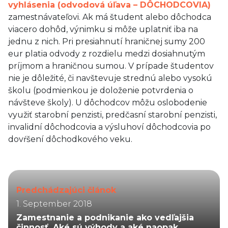
vyhlásenia (odvodová úľava – DÔCHODCOVIA)
zamestnávateľovi. Ak má študent alebo dôchodca
viacero dohôd, výnimku si môže uplatniť iba na
jednu z nich. Pri presiahnutí hraničnej sumy 200
eur platia odvody z rozdielu medzi dosiahnutým
príjmom a hraničnou sumou. V prípade študentov
nie je dôležité, či navštevuje strednú alebo vysokú
školu (podmienkou je doloženie potvrdenia o
návšteve školy). U dôchodcov môžu oslobodenie
využiť starobní penzisti, predčasní starobní penzisti,
invalidní dôchodcovia a výsluhoví dôchodcovia po
dovŕšení dôchodkového veku.
Predchádzajúci článok
1. September 2018
Zamestnanie a podnikanie ako vedľajšia
činnosť. Aké sú výhody a aké naopak