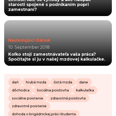
starosti spojené s podnikaním popri
zamestnaní?
Nasledujúci článok
10. September 2018
Koľko stojí zamestnávateľa vaša práca?
Spočítajte si ju v našej mzdovej kalkulačke.
daň
hrubá mzda
čistá mzda
dane
dôchodca
Sociálna poisťovňa
kalkulačka
sociálne poistenie
zdravotná poisťovňa
zdravotné poistenie
dohoda o brigádnickej práci študenta