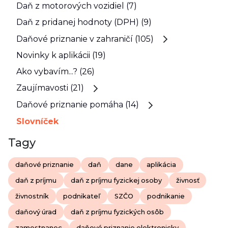
Daň z motorových vozidiel (7)
Daň z pridanej hodnoty (DPH) (9)
Daňové priznanie v zahraničí (105)
Novinky k aplikácii (19)
Ako vybavím...? (26)
Zaujímavosti (21)
Daňové priznanie pomáha (14)
Slovníček
Tagy
daňové priznanie
daň
dane
aplikácia
daň z príjmu
daň z príjmu fyzickej osoby
živnosť
živnostník
podnikateľ
SZČO
podnikanie
daňový úrad
daň z príjmu fyzických osôb
zamestnanec
daňové priznanie elektronicky