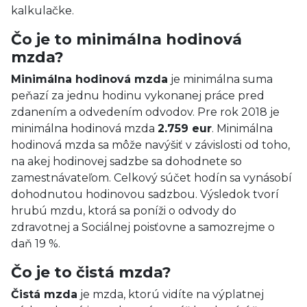
kalkulačke.
Čo je to minimálna hodinová
mzda?
Minimálna hodinová mzda
je minimálna suma
peňazí za jednu hodinu vykonanej práce pred
zdanením a odvedením odvodov. Pre rok 2018 je
minimálna hodinová mzda
2.759 eur
. Minimálna
hodinová mzda sa môže navýšiť v závislosti od toho,
na akej hodinovej sadzbe sa dohodnete so
zamestnávateľom. Celkový súčet hodín sa vynásobí
dohodnutou hodinovou sadzbou. Výsledok tvorí
hrubú mzdu, ktorá sa poníži o odvody do
zdravotnej a Sociálnej poisťovne a samozrejme o
daň 19 %.
Čo je to čistá mzda?
Čistá mzda
je mzda, ktorú vidíte na výplatnej