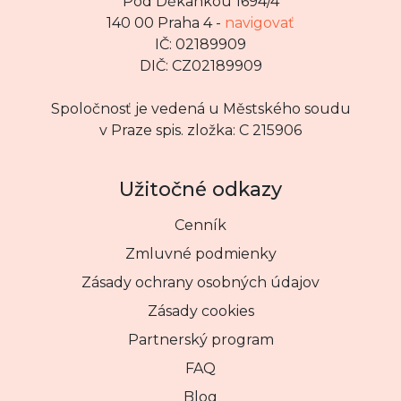
Pod Děkankou 1694/4
140 00 Praha 4 -
navigovať
IČ: 02189909
DIČ: CZ02189909
Spoločnosť je vedená u Městského soudu
v Praze spis. zložka: C 215906
Užitočné odkazy
Cenník
Zmluvné podmienky
Zásady ochrany osobných údajov
Zásady cookies
Partnerský program
FAQ
Blog