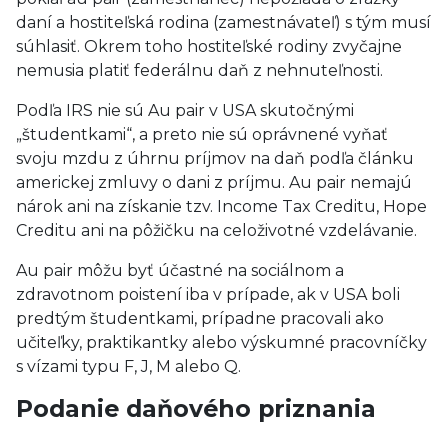
daní a hostiteľská rodina (zamestnávateľ) s tým musí
súhlasiť. Okrem toho hostiteľské rodiny zvyčajne
nemusia platiť federálnu daň z nehnuteľnosti.
Podľa IRS nie sú Au pair v USA skutočnými
„študentkami“, a preto nie sú oprávnené vyňať
svoju mzdu z úhrnu príjmov na daň podľa článku
americkej zmluvy o dani z príjmu. Au pair nemajú
nárok ani na získanie tzv. Income Tax Creditu, Hope
Creditu ani na pôžičku na celoživotné vzdelávanie.
Au pair môžu byť účastné na sociálnom a
zdravotnom poistení iba v prípade, ak v USA boli
predtým študentkami, prípadne pracovali ako
učiteľky, praktikantky alebo výskumné pracovníčky
s vízami typu F, J, M alebo Q.
Podanie daňového priznania