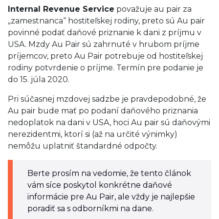
Internal Revenue Service
považuje au pair za
„zamestnanca“ hostiteľskej rodiny, preto sú Au pair
povinné podať daňové priznanie k dani z príjmu v
USA. Mzdy Au Pair sú zahrnuté v hrubom príjme
príjemcov, preto Au Pair potrebuje od hostiteľskej
rodiny potvrdenie o príjme. Termín pre podanie je
do 15. júla 2020.
Pri súčasnej mzdovej sadzbe je pravdepodobné, že
Au pair bude mať po podaní daňového priznania
nedoplatok na dani v USA, hoci Au pair sú daňovými
nerezidentmi, ktorí si (až na určité výnimky)
nemôžu uplatniť štandardné odpočty.
Berte prosím na vedomie, že tento článok
vám síce poskytol konkrétne daňové
informácie pre Au Pair, ale vždy je najlepšie
poradiť sa s odborníkmi na dane.