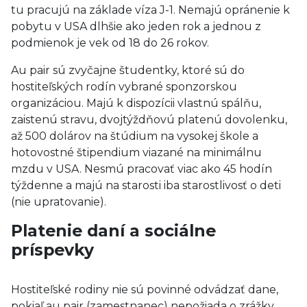
tu pracujú na základe víza J-1. Nemajú opránenie k
pobytu v USA dlhšie ako jeden rok a jednou z
podmienok je vek od 18 do 26 rokov.
Au pair sú zvyčajne študentky, ktoré sú do
hostiteľských rodín vybrané sponzorskou
organizáciou. Majú k dispozícii vlastnú spálňu,
zaistenú stravu, dvojtýždňovú platenú dovolenku,
až 500 dolárov na štúdium na vysokej škole a
hotovostné štipendium viazané na minimálnu
mzdu v USA. Nesmú pracovať viac ako 45 hodín
týždenne a majú na starosti iba starostlivosť o deti
(nie upratovanie).
Platenie daní a sociálne
príspevky
Hostiteľské rodiny nie sú povinné odvádzať dane,
pokiaľ au pair (zamestnanec) nepožiada o zrážky