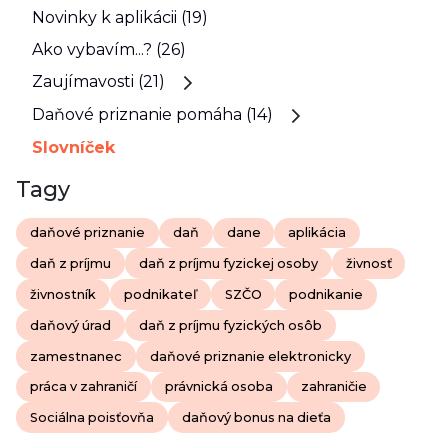
Novinky k aplikácii (19)
Ako vybavím...? (26)
Zaujímavosti (21)
Daňové priznanie pomáha (14)
Slovníček
Tagy
daňové priznanie
daň
dane
aplikácia
daň z príjmu
daň z príjmu fyzickej osoby
živnosť
živnostník
podnikateľ
SZČO
podnikanie
daňový úrad
daň z príjmu fyzických osôb
zamestnanec
daňové priznanie elektronicky
práca v zahraničí
právnická osoba
zahraničie
Sociálna poisťovňa
daňový bonus na dieťa