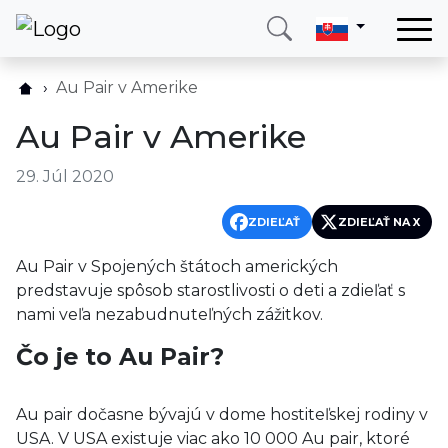
Domov
Au Pair v Amerike
Služby
Au Pair v Amerike
Krajina
29. Júl 2020
O nás
Blog
ZDIEĽAŤ
ZDIEĽAŤ NA X
Kontakt
Au Pair v Spojených štátoch amerických
predstavuje spôsob starostlivosti o deti a zdieľať s
nami veľa nezabudnuteľných zážitkov.
Zavolajte mi
Prihlásiť sa
Čo je to Au Pair?
Au pair dočasne bývajú v dome hostiteľskej rodiny v
USA. V USA existuje viac ako 10 000 Au pair, ktoré