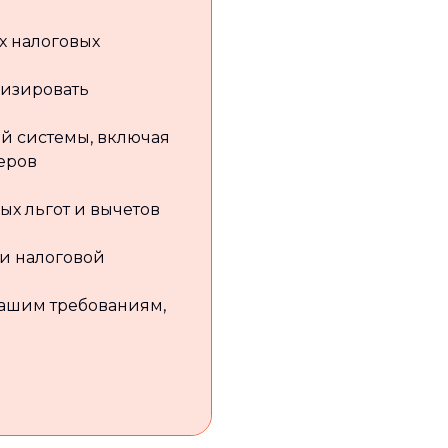
х налоговых
мизировать
й системы, включая
еров
х льгот и вычетов
и налоговой
вашим требованиям,