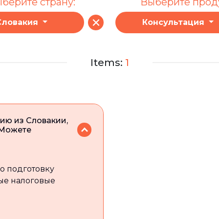
берите страну:
Выберите проду
Словакия
Консультация
Items:
1
ию из Словакии,
 Можете
ко подготовку
ые налоговые