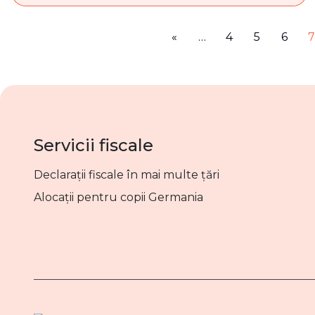
«
…
4
5
6
Servicii fiscale
Declarații fiscale în mai multe țări
Alocații pentru copii Germania