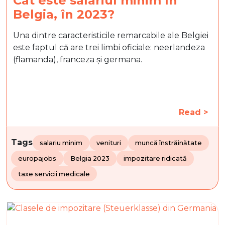
Cât este salariul minim în
Belgia, în 2023?
Una dintre caracteristicile remarcabile ale Belgiei
este faptul că are trei limbi oficiale: neerlandeza
(flamanda), franceza și germana.
Read >
Tags
salariu minim
venituri
muncă înstrăinătate
europajobs
Belgia 2023
impozitare ridicată
taxe servicii medicale