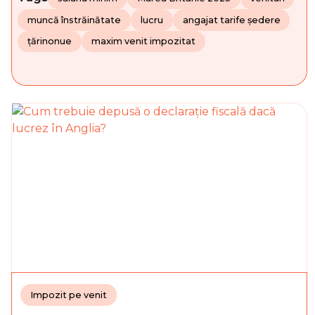
muncă înstrăinătate
lucru
angajat tarife ședere
țărinonue
maxim venit impozitat
Impozit pe venit