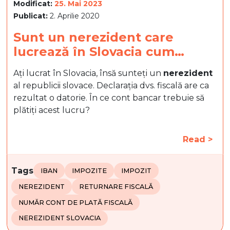
Modificat:
25. Mai 2023
Publicat:
2. Aprilie 2020
Sunt un nerezident care
lucrează în Slovacia cum…
Ați lucrat în Slovacia, însă sunteți un
nerezident
al republicii slovace. Declarația dvs. fiscală are ca
rezultat o datorie. În ce cont bancar trebuie să
plătiți acest lucru?
Read >
Tags
IBAN
IMPOZITE
IMPOZIT
NEREZIDENT
RETURNARE FISCALĂ
NUMĂR CONT DE PLATĂ FISCALĂ
NEREZIDENT SLOVACIA