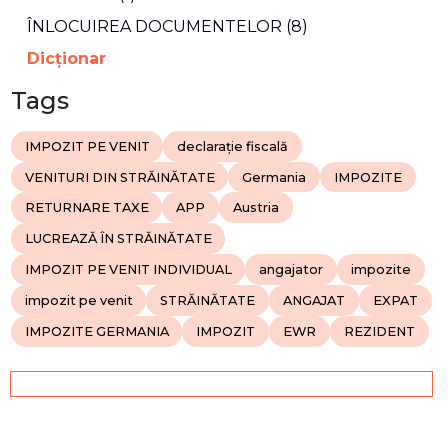
ÎNLOCUIREA DOCUMENTELOR (8)
Dicţionar
Tags
IMPOZIT PE VENIT
declarație fiscală
VENITURI DIN STRĂINĂTATE
Germania
IMPOZITE
RETURNARE TAXE
APP
Austria
LUCREAZĂ ÎN STRĂINĂTATE
IMPOZIT PE VENIT INDIVIDUAL
angajator
impozite
impozit pe venit
STRĂINĂTATE
ANGAJAT
EXPAT
IMPOZITE GERMANIA
IMPOZIT
EWR
REZIDENT