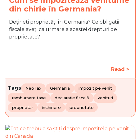
Cum se impozitează veniturile
din chirie în Germania?
Dețineți proprietăți în Germania? Ce obligații
fiscale aveți ca urmare a acestei drepturi de
proprietate?
Read >
Tags
NeoTax
Germania
impozit pe venit
rambursare taxe
declarație fiscală
venituri
proprietar
închiriere
proprietate