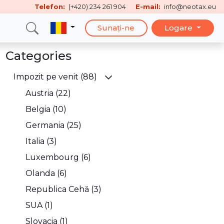
Telefon:
(+420) 234 261 904
E-mail:
info@neotax.eu
Sunați-ne
Logare
Categories
Impozit pe venit (88)
Austria (22)
Belgia (10)
Germania (25)
Italia (3)
Luxembourg (6)
Olanda (6)
Republica Cehă (3)
SUA (1)
Slovacia (1)