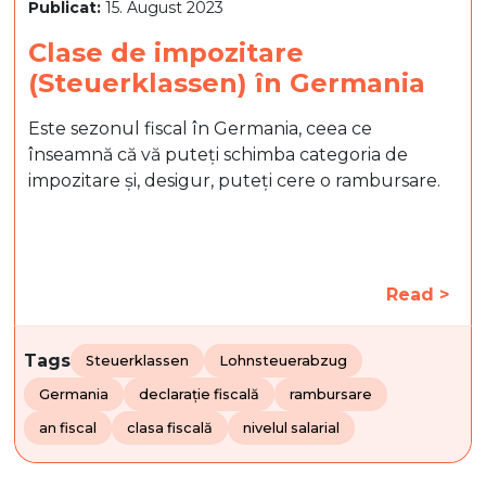
Publicat:
15. August 2023
Clase de impozitare
(Steuerklassen) în Germania
Este sezonul fiscal în Germania, ceea ce
înseamnă că vă puteți schimba categoria de
impozitare și, desigur, puteți cere o rambursare.
Read >
Tags
Steuerklassen
Lohnsteuerabzug
Germania
declarație fiscală
rambursare
an fiscal
clasa fiscală
nivelul salarial