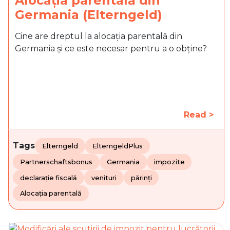
Alocația parentală din
Germania (Elterngeld)
Cine are dreptul la alocația parentală din
Germania și ce este necesar pentru a o obține?
Read >
Tags
Elterngeld
ElterngeldPlus
Partnerschaftsbonus
Germania
impozite
declarație fiscală
venituri
părinți
Alocația parentală