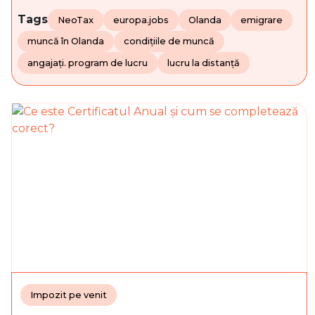
Tags
NeoTax
europa.jobs
Olanda
emigrare
muncă în Olanda
condițiile de muncă
angajați. program de lucru
lucru la distanță
Impozit pe venit