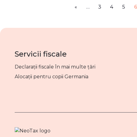
«
…
3
4
5
6
Servicii fiscale
Declarații fiscale în mai multe țări
Alocații pentru copii Germania