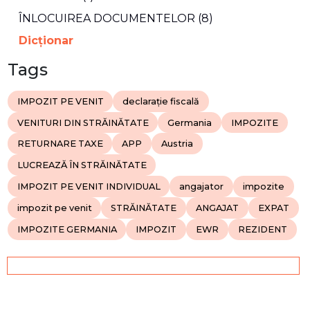
ÎNLOCUIREA DOCUMENTELOR (8)
Dicţionar
Tags
IMPOZIT PE VENIT
declarație fiscală
VENITURI DIN STRĂINĂTATE
Germania
IMPOZITE
RETURNARE TAXE
APP
Austria
LUCREAZĂ ÎN STRĂINĂTATE
IMPOZIT PE VENIT INDIVIDUAL
angajator
impozite
impozit pe venit
STRĂINĂTATE
ANGAJAT
EXPAT
IMPOZITE GERMANIA
IMPOZIT
EWR
REZIDENT