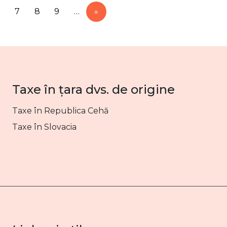
7
8
9
…
»
Taxe în țara dvs. de origine
Taxe în Republica Cehă
Taxe în Slovacia