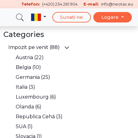
Telefon:
(+420) 234 261 904
E-mail:
info@neotax.eu
Sunați-ne
Logare
Categories
Impozit pe venit (88)
Austria (22)
Belgia (10)
Germania (25)
Italia (3)
Luxembourg (6)
Olanda (6)
Republica Cehă (3)
SUA (1)
Slovacia (1)