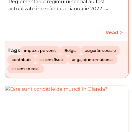
Reglementările regimului special au fost
actualizate începând cu 1 ianuarie 2022.
…
Read >
Tags
impozit pe venit
Belgia
asigurări sociale
contribuții
sistem fiscal
angajați internaționali
sistem special