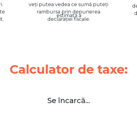
i.
veți putea vedea ce sumă puteți
de
te
rambursa prin depunerea
d
t.
declarației fiscale.
Calculator de taxe:
Se încarcă...