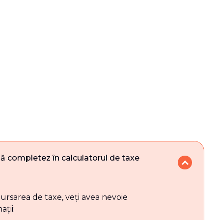
i
să completez în calculatorul de taxe
rsarea de taxe, veți avea nevoie
ții: