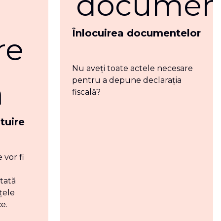
Înlocuirea documentelor
Nu aveți toate actele necesare
pentru a depune declarația
fiscală?
tuire
 vor fi
tată
țele
e.