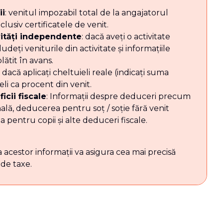
ii
: venitul impozabil total de la angajatorul
lusiv certificatele de venit.
vități independente
: dacă aveți o activitate
deți veniturile din activitate și informațiile
ătit în avans.
i dacă aplicați cheltuieli reale (indicați suma
eli ca procent din venit.
icii fiscale
: Informații despre deduceri precum
ă, deducerea pentru soț / soție fără venit
 pentru copii și alte deduceri fiscale.
acestor informații va asigura cea mai precisă
 de taxe.