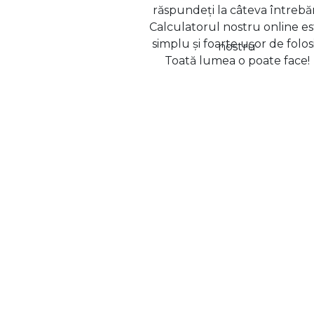
răspundeți la câteva întrebăr
Calculatorul nostru online es
simplu și foarte ușor de folosi
Toată lumea o poate face!