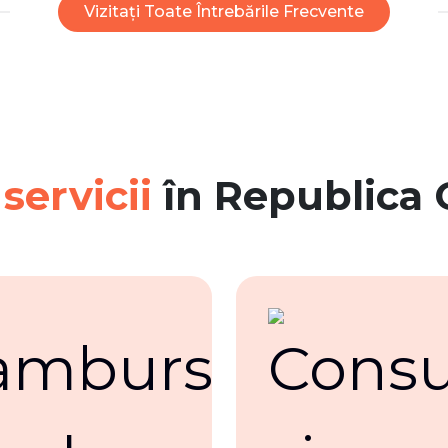
Vizitați Toate Întrebările Frecvente
 servicii
în Republica