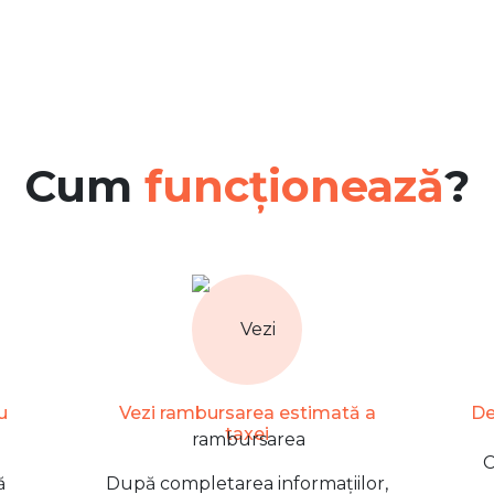
Cum
funcționează
?
u
Vezi rambursarea estimată a
De
taxei
C
ă
După completarea informațiilor,