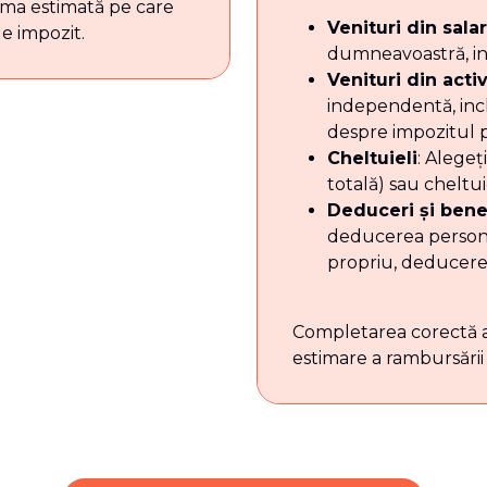
uma estimată pe care
Venituri din salar
e impozit.
dumneavoastră, inc
Venituri din acti
independentă, inclu
despre impozitul pl
Cheltuieli
: Alegeț
totală) sau cheltui
Deduceri și benef
deducerea personal
propriu, deducerea
Completarea corectă a 
estimare a rambursării