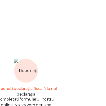
puneți declarația fiscală la noi
ompletați formularul nostru
online. Noi vă vom depune