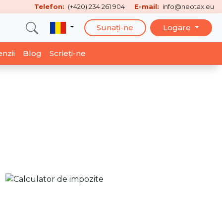
Telefon:
(+420) 234 261 904
E-mail:
info@neotax.eu
Sunați-ne
Logare
nzii
Blog
Scrieți-ne