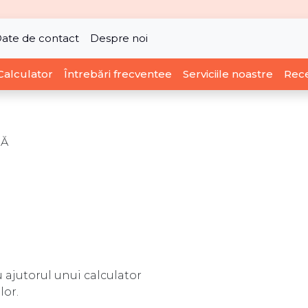
ate de contact
Despre noi
Calculator
Întrebări frecventee
Serviciile noastre
Rece
HĂ
 ajutorul unui calculator
lor.