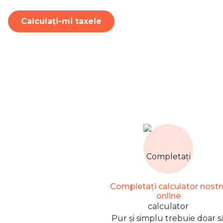
Calculați-mi taxele
Completați calculator nostr
online
Pur și simplu trebuie doar s