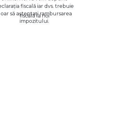
clarația fiscală iar dvs. trebuie
oar să așteptați rambursarea
impozitului.