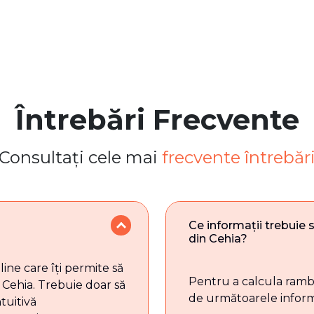
Întrebări Frecvente
Consultați cele mai
frecvente întrebăr
Ce informații trebuie 
din Cehia?
ine care îți permite să
Pentru a calcula rambu
n Cehia. Trebuie doar să
de următoarele informa
tuitivă