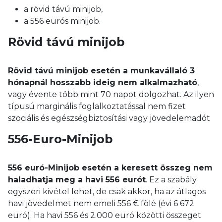
a rövid távú minijob,
a 556 eurós minijob.
Rövid távú minijob
Rövid távú minijob esetén a munkavállaló 3
hónapnál hosszabb ideig nem alkalmazható
,
vagy évente több mint 70 napot dolgozhat. Az ilyen
típusú marginális foglalkoztatással nem fizet
szociális és egészségbiztosítási vagy jövedelemadót
556-Euro-Minijob
556 euró-Minijob esetén a keresett összeg nem
haladhatja meg a havi 556 eurót
. Ez a szabály
egyszeri kivétel lehet, de csak akkor, ha az átlagos
havi jövedelmet nem emeli 556 € fölé (évi 6 672
euró). Ha havi 556 és 2.000 euró közötti összeget