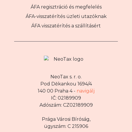
ÁFA regisztráció és megfelelés
ÁFA-visszatérítés üzleti utazóknak
ÁFA visszatérítés a szállításért
NeoTax s. r. o.
Pod Děkankou 1694/4
140 00 Praha 4 -
navigálj
IČ: 02189909
Adószám: CZ02189909
Prága Városi Bíróság,
ügyszám: C 215906