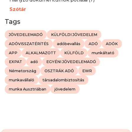
Szótár
Tags
JÖVEDELEMADÓ
KÜLFÖLDI JÖVEDELEM
ADÓVISSZATÉRíTÉS
adóbevallás
ADÓ
ADÓK
APP
ALKALMAZOTT
KÜLFÖLD
munkáltató
EXPAT
adó
EGYÉNI JÖVEDELEMADÓ
Németország
OSZTRÁK ADÓ
EWR
munkavállaló
társadalombiztosítás
munka Ausztriában
jövedelem