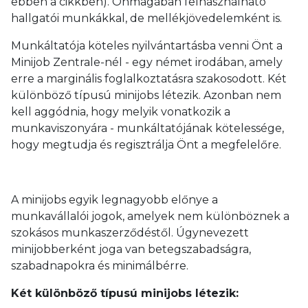
ebben a cikkben). Önmagában felhasználható
hallgatói munkákkal, de mellékjövedelemként is.
Munkáltatója köteles nyilvántartásba venni Önt a
Minijob Zentrale-nél - egy német irodában, amely
erre a marginális foglalkoztatásra szakosodott. Két
különböző típusú minijobs létezik. Azonban nem
kell aggódnia, hogy melyik vonatkozik a
munkaviszonyára - munkáltatójának kötelessége,
hogy megtudja és regisztrálja Önt a megfelelőre.
A minijobs egyik legnagyobb előnye a
munkavállalói jogok, amelyek nem különböznek a
szokásos munkaszerződéstől. Úgynevezett
minijobberként joga van betegszabadságra,
szabadnapokra és minimálbérre.
Két különböző típusú minijobs létezik: