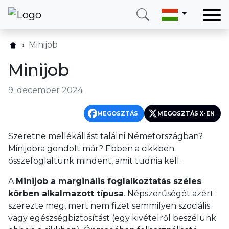
Otthon
Minijob
Szolgáltatásaink
Minijob
Országok
9. december 2024
Rólunk
Blog
MEGOSZTÁS
MEGOSZTÁS X-EN
Kapcsolat
Szeretne mellékállást találni Németországban?
Minijobra gondolt már? Ebben a cikkben
összefoglaltunk mindent, amit tudnia kell.
Hívjon
Bejelentkezés
A
Minijob a marginális foglalkoztatás széles
körben alkalmazott típusa
. Népszerűségét azért
Telefon
E-mail
szerezte meg, mert nem fizet semmilyen szociális
(+420) 234 261 904
info@neotax.eu
vagy egészségbiztosítást (egy kivételről beszélünk