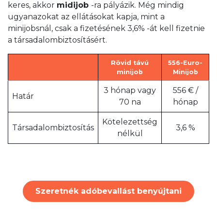
keres, akkor
midijob
-ra pályázik. Még mindig
ugyanazokat az ellátásokat kapja, mint a
minijobsnál, csak a fizetésének 3,6% -át kell fizetnie
a társadalombiztosításért.
Rövid távú
556-Euro-
minijob
Minijob
3 hónap vagy
556 € /
Határ
70 na
hónap
Kötelezettség
Társadalombiztosítás
3,6 %
nélkül
Szeretnék adóbevallást benyújtani