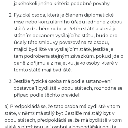
jakéhokoli jiného kritéria podobné povahy.
Fyzická osoba, která je členem diplomatické
mise nebo konzulárního úřadu jednoho z obou
států v druhém nebo v třetím státě a která je
státním občanem vysílajícího státu, bude pro
účely této smlouvy považována za osobu,
mající bydliště ve vysílajícím státě, jestliže je
tam podrobena stejným závazkům, pokud jde o
daně z příjmu a z majetku, jako osoby, které v
tomto státě mají bydliště.
Jestliže fyzická osoba má podle ustanovení
odstavce 1 bydliště v obou státech, rozhodne se
případ podle těchto pravidel:
a) Předpokládá se, že tato osoba má bydliště v tom
státě, v němž má stálý byt. Jestliže má stálý byt v
obou státech, předpokládá se, že má bydliště v tom
státě, s nímž jsou její osobní a hospodářská pouta