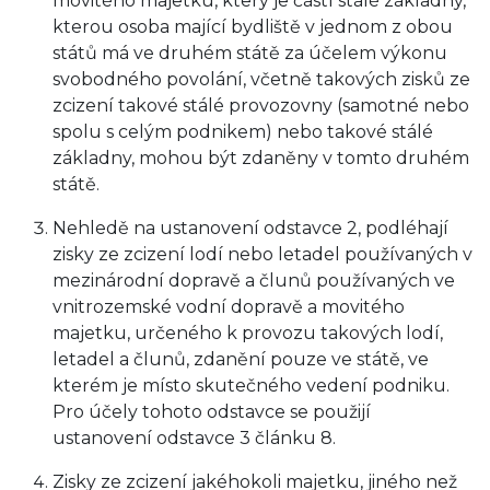
movitého majetku, který je částí stálé základny,
kterou osoba mající bydliště v jednom z obou
států má ve druhém státě za účelem výkonu
svobodného povolání, včetně takových zisků ze
zcizení takové stálé provozovny (samotné nebo
spolu s celým podnikem) nebo takové stálé
základny, mohou být zdaněny v tomto druhém
státě.
Nehledě na ustanovení odstavce 2, podléhají
zisky ze zcizení lodí nebo letadel používaných v
mezinárodní dopravě a člunů používaných ve
vnitrozemské vodní dopravě a movitého
majetku, určeného k provozu takových lodí,
letadel a člunů, zdanění pouze ve státě, ve
kterém je místo skutečného vedení podniku.
Pro účely tohoto odstavce se použijí
ustanovení odstavce 3 článku 8.
Zisky ze zcizení jakéhokoli majetku, jiného než