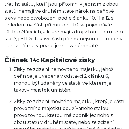
třetího státu, kteří jsou přítomni v jednom z obou
států, nemají ve druhém státě nárok na daňové
slevy nebo osvobození podle článku 10, 11 a 12 s
ohledem na části příjmu, o nichž se pojednává v
těchto článcích, a které mají zdroj v tomto druhém
státě, jestliže takové části příjmu nejsou podrobeny
dani z příjmu v prvně jmenovaném státě.
Článek 14: Kapitálové zisky
Zisky ze zcizení nemovitého majetku, jehož
definice je uvedena v odstavci 2 článku 6,
mohou být zdaněny ve státě, ve kterém je
takový majetek umístěn.
Zisky ze zcizení movitého majetku, který je částí
provozního majetku používaného stálou
provozovnou, kterou má podnik jednoho z
obou států v druhém státě, nebo ze zcizení