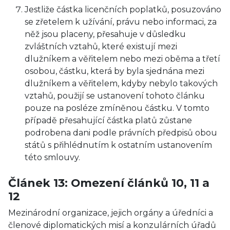
Jestliže částka licenčních poplatků, posuzováno
se zřetelem k užívání, právu nebo informaci, za
něž jsou placeny, přesahuje v důsledku
zvláštních vztahů, které existují mezi
dlužníkem a věřitelem nebo mezi oběma a třetí
osobou, částku, která by byla sjednána mezi
dlužníkem a věřitelem, kdyby nebylo takových
vztahů, použijí se ustanovení tohoto článku
pouze na posléze zmíněnou částku. V tomto
případě přesahující částka platů zůstane
podrobena dani podle právních předpisů obou
států s přihlédnutím k ostatním ustanovením
této smlouvy.
Článek 13: Omezení článků 10, 11 a
12
Mezinárodní organizace, jejich orgány a úředníci a
členové diplomatických misí a konzulárních úřadů