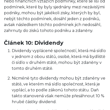
nebo finančních vztazích podmínky, které se liší od
podmínek, které by byly sjednány mezi nezávislými
podniky, mohou být jakékoli zisky, kterých by byl,
nebýt těchto podmínek, dosáhl jeden z podniků,
avšak následkem těchto podmínek jich nedosáhl,
zahrnuty do zisků tohoto podniku a zdaněny.
Článek 10: Dividendy
Dividendy vyplácené společností, která má sídlo
v jednom z obou států, osobě, která má bydliště
či sídlo v druhém státě, mohou být zdaněny v
tomto druhém státě.
Nicméně tyto dividendy mohou být zdaněny ve
státě, ve kterém má sídlo společnost, která je
vyplácí, a to podle zákonů tohoto státu. Daň
takto stanovená však nemůže přesáhnout 10 %
hrubé částky dividend.