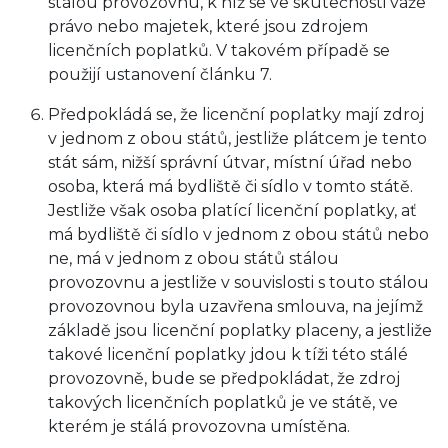
stálou provozovnu, k níž se ve skutečnosti váže
právo nebo majetek, které jsou zdrojem
licenčních poplatků. V takovém případě se
použijí ustanovení článku 7.
Předpokládá se, že licenční poplatky mají zdroj
v jednom z obou států, jestliže plátcem je tento
stát sám, nižší správní útvar, místní úřad nebo
osoba, která má bydliště či sídlo v tomto státě.
Jestliže však osoba platící licenční poplatky, ať
má bydliště či sídlo v jednom z obou států nebo
ne, má v jednom z obou států stálou
provozovnu a jestliže v souvislosti s touto stálou
provozovnou byla uzavřena smlouva, na jejímž
základě jsou licenční poplatky placeny, a jestliže
takové licenční poplatky jdou k tíži této stálé
provozovně, bude se předpokládat, že zdroj
takových licenčních poplatků je ve státě, ve
kterém je stálá provozovna umístěna.