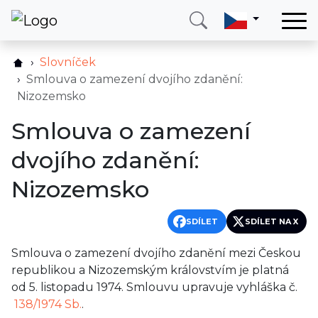
Domů
Slovníček
Služby
Smlouva o zamezení dvojího zdanění:
Nizozemsko
Země
Smlouva o zamezení
O nás
dvojího zdanění:
Blog
Nizozemsko
Kontakt
SDÍLET
SDÍLET NA X
Zavolejte mi
Přihlásit se
Smlouva o zamezení dvojího zdanění mezi Českou
republikou a Nizozemským královstvím je platná
od 5. listopadu 1974. Smlouvu upravuje vyhláška č.
138/1974 Sb.
.