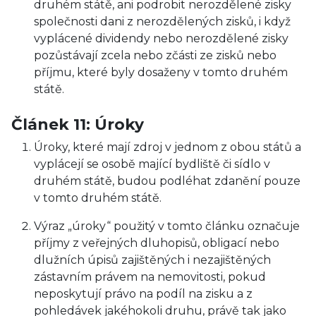
druhém státě, ani podrobit nerozdělené zisky
společnosti dani z nerozdělených zisků, i když
vyplácené dividendy nebo nerozdělené zisky
pozůstávají zcela nebo zčásti ze zisků nebo
příjmu, které byly dosaženy v tomto druhém
státě.
Článek 11: Úroky
Úroky, které mají zdroj v jednom z obou států a
vyplácejí se osobě mající bydliště či sídlo v
druhém státě, budou podléhat zdanění pouze
v tomto druhém státě.
Výraz „úroky“ použitý v tomto článku označuje
příjmy z veřejných dluhopisů, obligací nebo
dlužních úpisů zajištěných i nezajištěných
zástavním právem na nemovitosti, pokud
neposkytují právo na podíl na zisku a z
pohledávek jakéhokoli druhu, právě tak jako