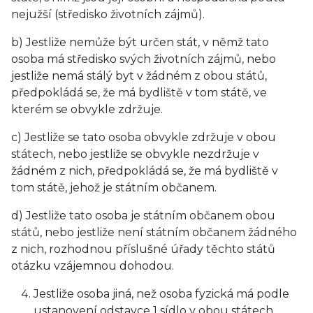
nejužší (středisko životních zájmů).
b) Jestliže nemůže být určen stát, v němž tato
osoba má středisko svých životních zájmů, nebo
jestliže nemá stálý byt v žádném z obou států,
předpokládá se, že má bydliště v tom státě, ve
kterém se obvykle zdržuje.
c) Jestliže se tato osoba obvykle zdržuje v obou
státech, nebo jestliže se obvykle nezdržuje v
žádném z nich, předpokládá se, že má bydliště v
tom státě, jehož je státním občanem.
d) Jestliže tato osoba je státním občanem obou
států, nebo jestliže není státním občanem žádného
z nich, rozhodnou příslušné úřady těchto států
otázku vzájemnou dohodou.
Jestliže osoba jiná, než osoba fyzická má podle
ustanovení odstavce 1 sídlo v obou státech,