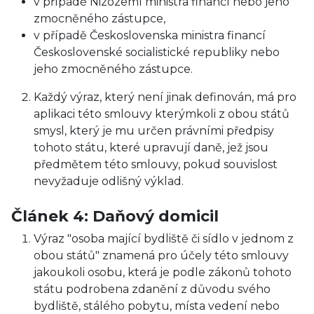
v případě Nizozemí ministra financí nebo jeho
zmocněného zástupce,
v případě Československa ministra financí
Československé socialistické republiky nebo
jeho zmocněného zástupce.
Každý výraz, který není jinak definován, má pro
aplikaci této smlouvy kterýmkoli z obou států
smysl, který je mu určen právními předpisy
tohoto státu, které upravují daně, jež jsou
předmětem této smlouvy, pokud souvislost
nevyžaduje odlišný výklad.
Článek 4: Daňový domicil
Výraz "osoba mající bydliště či sídlo v jednom z
obou států" znamená pro účely této smlouvy
jakoukoli osobu, která je podle zákonů tohoto
státu podrobena zdanění z důvodu svého
bydliště, stálého pobytu, místa vedení nebo