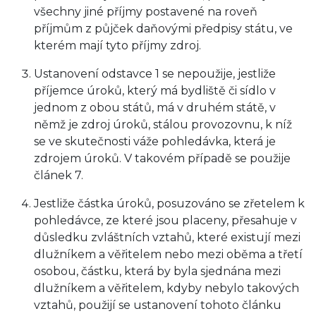
všechny jiné příjmy postavené na roveň
příjmům z půjček daňovými předpisy státu, ve
kterém mají tyto příjmy zdroj.
Ustanovení odstavce 1 se nepoužije, jestliže
příjemce úroků, který má bydliště či sídlo v
jednom z obou států, má v druhém státě, v
němž je zdroj úroků, stálou provozovnu, k níž
se ve skutečnosti váže pohledávka, která je
zdrojem úroků. V takovém případě se použije
článek 7.
Jestliže částka úroků, posuzováno se zřetelem k
pohledávce, ze které jsou placeny, přesahuje v
důsledku zvláštních vztahů, které existují mezi
dlužníkem a věřitelem nebo mezi oběma a třetí
osobou, částku, která by byla sjednána mezi
dlužníkem a věřitelem, kdyby nebylo takových
vztahů, použijí se ustanovení tohoto článku