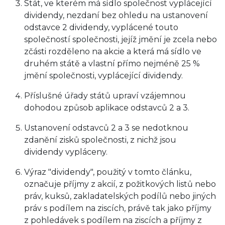
Stát, ve kterém má sídlo společnost vyplácející
dividendy, nezdaní bez ohledu na ustanovení
odstavce 2 dividendy, vyplácené touto
společností společnosti, jejíž jmění je zcela nebo
zčásti rozděleno na akcie a která má sídlo ve
druhém státě a vlastní přímo nejméně 25 %
jmění společnosti, vyplácející dividendy.
Příslušné úřady států upraví vzájemnou
dohodou způsob aplikace odstavců 2 a 3.
Ustanovení odstavců 2 a 3 se nedotknou
zdanění zisků společnosti, z nichž jsou
dividendy vypláceny.
Výraz "dividendy", použitý v tomto článku,
označuje příjmy z akcií, z požitkových listů nebo
práv, kuksů, zakladatelských podílů nebo jiných
práv s podílem na ziscích, právě tak jako příjmy
z pohledávek s podílem na ziscích a příjmy z