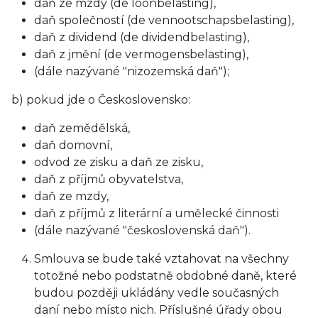
daň ze mzdy (de loonbelasting),
daň společností (de vennootschapsbelasting),
daň z dividend (de dividendbelasting),
daň z jmění (de vermogensbelasting),
(dále nazývané "nizozemská daň");
b) pokud jde o Československo:
daň zemědělská,
daň domovní,
odvod ze zisku a daň ze zisku,
daň z příjmů obyvatelstva,
daň ze mzdy,
daň z příjmů z literární a umělecké činnosti
(dále nazývané "československá daň").
Smlouva se bude také vztahovat na všechny
totožné nebo podstatně obdobné daně, které
budou později ukládány vedle současných
daní nebo místo nich. Příslušné úřady obou