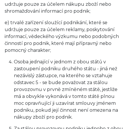
udržuje pouze za účelem nákupu zboží nebo
shromažďování informací pro podnik;
e) trvalé zařízení sloužící podnikání, které se
udržuje pouze za účelem reklamy, poskytování
informací, vědeckého výzkumu nebo podobných
činností pro podnik, které mají přípravný nebo
pomocný charakter;
Osoba jednající v jednom z obou států v
zastoupení podniku druhého státu - jiná než
nezávislý zástupce, na kterého se vztahuje
odstavec 5 - se bude považovat za stálou
provozovnu v prvně zmíněném státě, jestliže
má a obvykle vykonává v tomto státě plnou
moc opravňující ji uzavírat smlouvy jménem
podniku, pokud její činnost není omezena na
nákupy zboží pro podnik.
Za stálou provozovnu podniku jednoho z obou