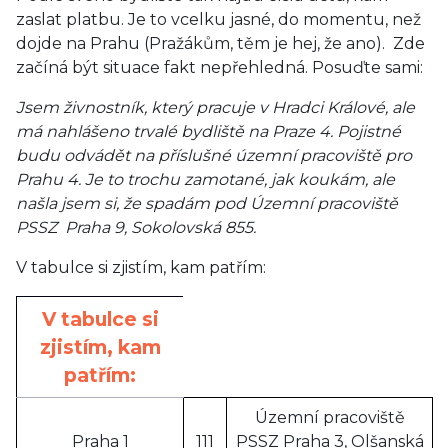
zaslat platbu. Je to vcelku jasné, do momentu, než
dojde na Prahu (Pražákům, těm je hej, že ano). Zde
začíná být situace fakt nepřehledná. Posuďte sami:
Jsem živnostník, který pracuje v Hradci Králové, ale
má nahlášeno trvalé bydliště na Praze 4. Pojistné
budu odvádět na příslušné územní pracoviště pro
Prahu 4. Je to trochu zamotané, jak koukám, ale
našla jsem si, že spadám pod Územní pracoviště
PSSZ Praha 9, Sokolovská 855.
V tabulce si zjistím, kam patřím:
V tabulce si
zjistím, kam
patřím:
Územní pracoviště
Praha 1
111
PSSZ Praha 3, Olšanská