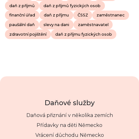
daň z příjmů
daň z příjmů fyzických osob
finanční úřad
daň z příjmu
ČSSZ
zaměstnanec
paušální daň
slevy na dani
zaměstnavatel
zdravotní pojištění
daň z příjmu fyzických osob
Daňové služby
Daňová přiznání v několika zemích
Přídavky na děti Německo
Vrácení důchodu Německo