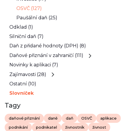
OSVČ (127)
Paušální daň (25)
Odklad (1)
Silniční daň (7)
Daň z přidané hodnoty (DPH) (8)
Daňové přiznání v zahraničí (111)
Novinky k aplikaci (7)
Zajímavosti (28)
Ostatní (10)
Slovníček
Tagy
daňové přiznání
daně
daň
OSVČ
aplikace
podnikání
podnikatel
živnostník
živnost