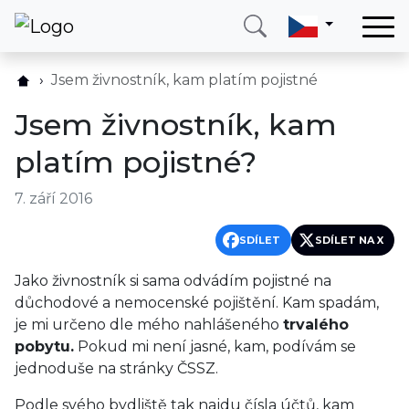
Domů
Jsem živnostník, kam platím pojistné
Služby
Jsem živnostník, kam
Země
platím pojistné?
O nás
7. září 2016
Blog
Kontakt
SDÍLET
SDÍLET NA X
Jako živnostník si sama odvádím pojistné na
Zavolejte mi
Přihlásit se
důchodové a nemocenské pojištění. Kam spadám,
je mi určeno dle mého nahlášeného
trvalého
pobytu.
Pokud mi není jasné, kam, podívám se
jednoduše na stránky ČSSZ.
Podle svého bydliště tak najdu čísla účtů, kam