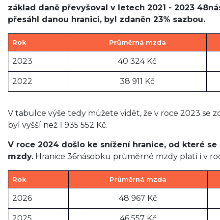
základ daně převyšoval v letech 2021 - 2023 48n
přesáhl danou hranici, byl zdaněn 23% sazbou.
Rok
Průměrná mzda
2023
40 324 Kč
2022
38 911 Kč
V tabulce výše tedy můžete vidět, že v roce 2023 se z
byl vyšší než 1 935 552 Kč.
V roce 2024 došlo ke snížení hranice, od které s
mzdy.
Hranice 36násobku průměrné mzdy platí i v ro
Rok
Průměrná mzda
2026
48 967 Kč
2025
46 557 Kč