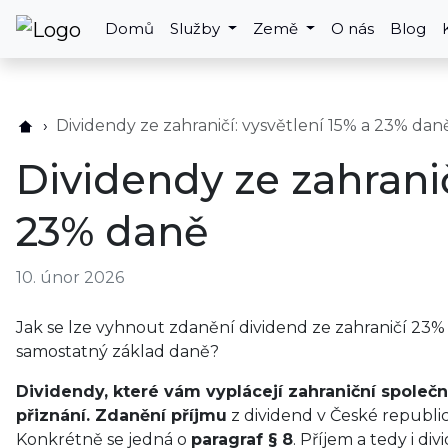
Domů
Služby
Země
O nás
Blog
Dividendy ze zahraničí: vysvětlení 15% a 23% dan
Dividendy ze zahranič
23% daně
10. únor 2026
Jak se lze vyhnout zdanění dividend ze zahraničí 23%
samostatný základ daně?
Dividendy, které vám vyplácejí zahraniční společ
přiznání. Zdanění příjmu
z dividend v České republic
Konkrétně se jedná o
paragraf § 8
. Příjem a tedy i d