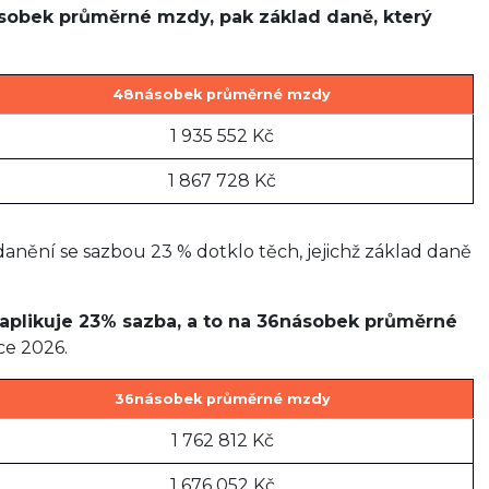
ásobek průměrné mzdy, pak základ daně, který
48násobek průměrné mzdy
1 935 552 Kč
1 867 728 Kč
danění se sazbou 23 % dotklo těch, jejichž základ daně
e aplikuje 23% sazba, a to na 36násobek průměrné
ce 2026.
36násobek průměrné mzdy
1 762 812 Kč
1 676 052 Kč