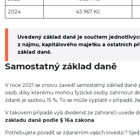
2024
43 967 Kč
Uvedený základ daně je součtem jednotlivých 
z nájmu, kapitálového majetku a ostatních pří
základ daně.
Samostatný základ daně
V roce 2021 se znovu zavedl samostatný základ daně 
osob, díky kterému mohou fyzické osoby zahrnout di
zdanit je sazbou 15 %. To se může vyplatit v případě, 
V takovém případě výši dividend ze zahraničí uvede 
základu daně podle § 16a zákona
.
Potřebujete poradit se zdaněním vašich investic? Sjed