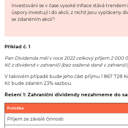
Investování se v čase vysoké inflace stává trendem i
úspory investují i do akcií, z nichž jsou vypláceny di
se zdaněním akcií?
Příklad č. 1
Pan Dividenda měl v roce 2022 celkový příjem 2 000 
Kč z dividend v zahraničí (bez sražené daně v zahraničí)
V takovém případě bude jeho část příjmu 1 867 728 K
Kč bude zdaněn 23% sazbou.
Řešení 1: Zahraniční dividendy nezahrneme do s
Položka
Příjem ze závislé činnosti