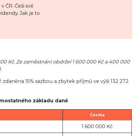
 v ČR. Češi své
videndy. Jak je to
000 Kč. Ze zaměstnání obdržel 1 600 000 Kč a 400 000
.
č zdaněna 15% sazbou a zbytek příjmů ve výši 132 272
amostatného základu daně
Částka
1 600 000 Kč