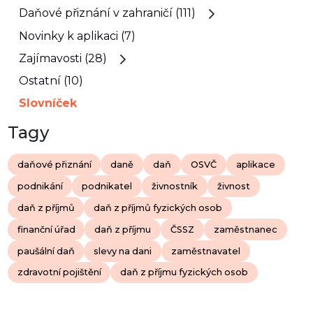
Daňové přiznání v zahraničí (111)
Novinky k aplikaci (7)
Zajímavosti (28)
Ostatní (10)
Slovníček
Tagy
daňové přiznání
daně
daň
OSVČ
aplikace
podnikání
podnikatel
živnostník
živnost
daň z příjmů
daň z příjmů fyzických osob
finanční úřad
daň z příjmu
ČSSZ
zaměstnanec
paušální daň
slevy na dani
zaměstnavatel
zdravotní pojištění
daň z příjmu fyzických osob