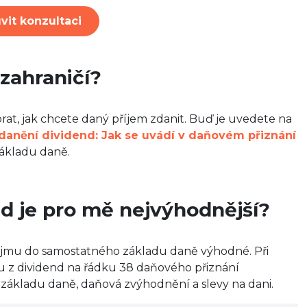
vit konzultaci
zahraničí?
ybrat, jak chcete daný příjem zdanit. Buď je uvedete na
danění dividend: Jak se uvádí v daňovém přiznání
ákladu daně.
nd je pro mě nejvýhodnější?
říjmu do samostatného základu daně výhodné. Při
u z dividend na řádku 38 daňového přiznání
 základu daně, daňová zvýhodnění a slevy na dani.