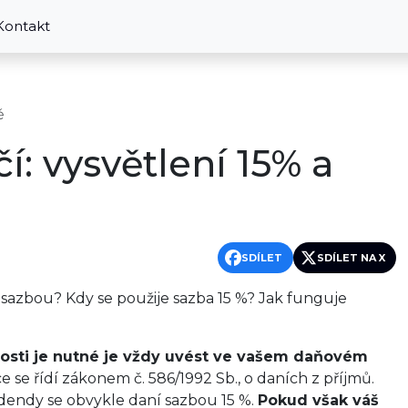
Kontakt
ě
í: vysvětlení 15% a
SDÍLET
SDÍLET NA X
 sazbou? Kdy se použije sazba 15 %? Jak funguje
nosti je nutné je vždy uvést ve vašem daňovém
e se řídí zákonem č. 586/1992 Sb., o daních z příjmů.
ividendy se obvykle daní sazbou 15 %.
Pokud však váš