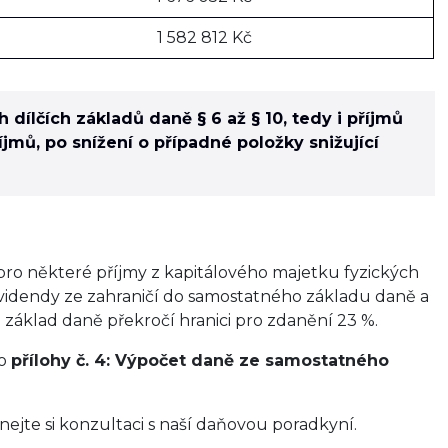
1 582 812 Kč
dílčích základů daně § 6 až § 10, tedy i příjmů
jmů, po snížení o případné položky snižující
pro některé příjmy z kapitálového majetku fyzických
videndy ze zahraničí do samostatného základu daně a
že základ daně překročí hranici pro zdanění 23 %.
do
přílohy č. 4: Výpočet daně ze samostatného
nejte si konzultaci s naší daňovou poradkyní.