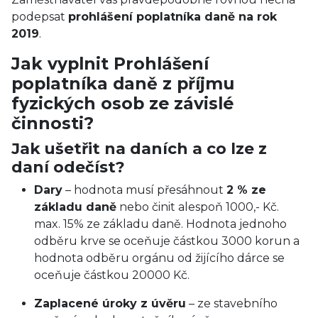
podepsat
prohlášení poplatníka daně na rok
2019
.
Jak vyplnit Prohlášení
poplatníka daně z příjmu
fyzických osob ze závislé
činnosti?
Jak ušetřit na daních a co lze z
daní odečíst?
Dary
– hodnota musí přesáhnout
2 % ze
základu daně
nebo činit alespoň 1000,- Kč.
max. 15% ze základu daně. Hodnota jednoho
odběru krve se oceňuje částkou 3000 korun a
hodnota odběru orgánu od žijícího dárce se
oceňuje částkou 20000 Kč.
Zaplacené úroky z úvěru
– ze stavebního