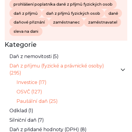
prohlášení poplatníka daně z příjmů fyzických osob
daň z příjmů
daň z příjmů fyzických osob
daně
daňové přiznání
zaměstnanec
zaměstnavatel
sleva na dani
Kategorie
Daň z nemovitosti (5)
Daň z příjmu (fyzické a právnické osoby)
(295)
Investice (17)
OSVČ (127)
Paušální daň (25)
Odklad (1)
Silniční daň (7)
Daň z přidané hodnoty (DPH) (8)