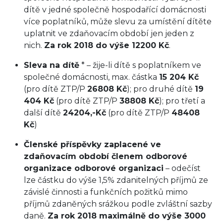
dítě v jedné společně hospodařící domácnosti
více poplatníků, může slevu za umístění dítěte
uplatnit ve zdaňovacím období jen jeden z
nich.
Za rok 2018 do výše 12200 Kč
.
Sleva na dítě
* – žije-li dítě s poplatníkem ve
společné domácnosti, max. částka
15 204 Kč
(pro dítě ZTP/P
26808 Kč
); pro druhé dítě
19
404 Kč
(pro dítě ZTP/P
38808 Kč
); pro třetí a
další dítě
24204,-Kč
(pro dítě ZTP/P
48408
Kč
)
Členské příspěvky zaplacené ve
zdaňovacím období členem odborové
organizace odborové organizaci
– odečíst
lze částku do výše 1,5% zdanitelných příjmů ze
závislé činnosti a funkčních požitků mimo
příjmů zdaněných srážkou podle zvláštní sazby
daně.
Za rok 2018 maximálně do výše 3000