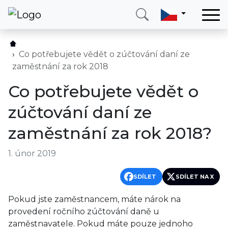
Domů
Služby
Co potřebujete vědět o zúčtování daní ze
zaměstnání za rok 2018
Země
Co potřebujete vědět o
O nás
zúčtování daní ze
Blog
zaměstnání za rok 2018?
Kontakt
1. únor 2019
Zavolejte mi
Přihlásit se
SDÍLET
SDÍLET NA X
Pokud jste zaměstnancem, máte nárok na
provedení ročního zúčtování daně u
zaměstnavatele. Pokud máte pouze jednoho