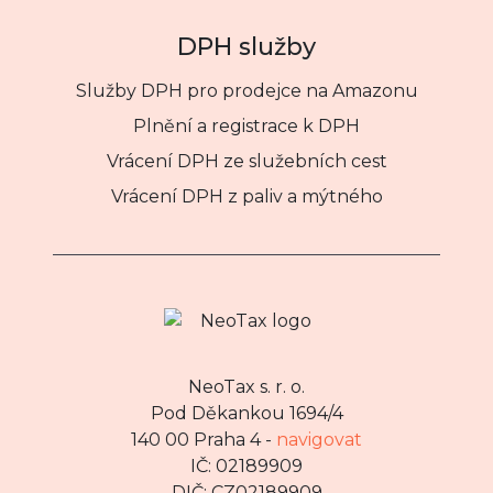
DPH služby
Služby DPH pro prodejce na Amazonu
Plnění a registrace k DPH
Vrácení DPH ze služebních cest
Vrácení DPH z paliv a mýtného
NeoTax s. r. o.
Pod Děkankou 1694/4
140 00 Praha 4 -
navigovat
IČ: 02189909
DIČ: CZ02189909