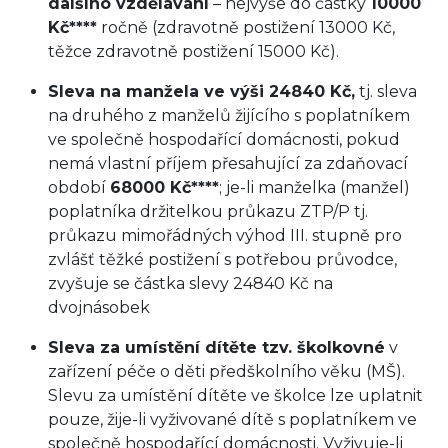
dalšího vzdělávání
– nejvýše do částky
10000
Kč****
ročně (zdravotně postižení 13000 Kč,
těžce zdravotně postižení 15000 Kč).
Sleva na manžela ve výši 24840 Kč,
tj. sleva
na druhého z manželů žijícího s poplatníkem
ve společně hospodařící domácnosti, pokud
nemá vlastní příjem přesahující za zdaňovací
období
68000 Kč****
; je-li manželka (manžel)
poplatníka držitelkou průkazu ZTP/P tj.
průkazu mimořádných výhod III. stupně pro
zvlášť těžké postižení s potřebou průvodce,
zvyšuje se částka slevy 24840 Kč na
dvojnásobek
Sleva za umístění dítěte tzv. školkovné
v
zařízení péče o děti předškolního věku (MŠ).
Slevu za umístění dítěte ve školce lze uplatnit
pouze, žije-li vyživované dítě s poplatníkem ve
společně hospodařící domácnosti. Vyživuje-li