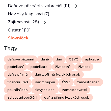
Daňové přiznání v zahraničí (111)
Novinky k aplikaci (7)
Zajímavosti (28)
Ostatní (10)
Slovníček
Tagy
daňové přiznání
daně
daň
OSVČ
aplikace
podnikání
podnikatel
živnostník
živnost
daň z příjmů
daň z příjmů fyzických osob
finanční úřad
daň z příjmu
ČSSZ
zaměstnanec
paušální daň
slevy na dani
zaměstnavatel
zdravotní pojištění
daň z příjmu fyzických osob